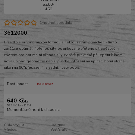
Ohodnotit produkt
3612000
Držadlo s ergonomickou formou a neklouzavým povrchen - tímto
zajišťuje optimální přenos síly, pozinkované vřeteno s trapézovým
závitem pro optimální přenos síly, zvláště praktická při lepení klihem:
nová upínací geometrie nabízí ploché vyložení na upínací horní straně
jako i na 90°přesazení na zadní...
celý popis
Dostupnost
na dotaz
640 Kč
/
ks
529 Kč
bez DPH
Momentálně není k dispozici
Číslo produktu:
3612000
Výrobce:
Wolfcraft