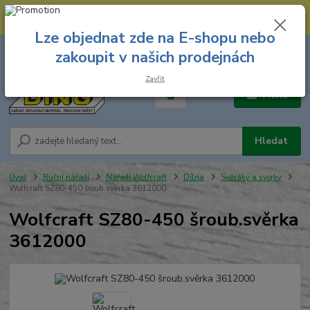
--- Spojovací materiál: 774 431 045 --- Prodejna nářadí: 731 449 423 --
- Pracovní oděvy Stružnice: 731 449 425 ---
Lze objednat zde na E-shopu nebo
0
ks
731 449 423
zakoupit v našich prodejnách
za
0,00 Kč
8.00 hod. - 16.00 hod.
Zavřít
Menu
Hledat
Úvod
Ruční nářadí
Nářadí Wolfcraft
Dílna
Svěráky a svorky
Wolfcraft SZ80-450 šroub.svěrka 3612000
Wolfcraft SZ80-450 šroub.svěrka
3612000