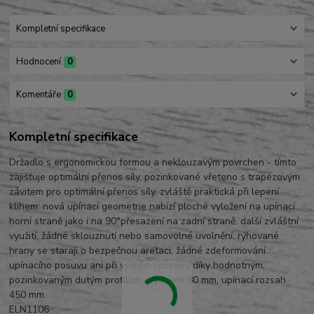
Kompletní specifikace
Hodnocení
0
Komentáře
0
Kompletní specifikace
Držadlo s ergonomickou formou a neklouzavým povrchen - tímto
zajišťuje optimální přenos síly, pozinkované vřeteno s trapézovým
závitem pro optimální přenos síly, zvláště praktická při lepení
klihem: nová upínací geometrie nabízí ploché vyložení na upínací
horní straně jako i na 90°přesazení na zadní straně, další zvláštní
využití, žádné sklouznutí nebo samovolné uvolnění: rýhované
hrany se starají o bezpečnou aretaci, žádné zdeformování
upínacího posuvu ani při velkém rozsahu díky hodnotným,
pozinkovaným dutým profilům. Vyložení 80 mm, upínací rozsah
450 mm.
ELN1106