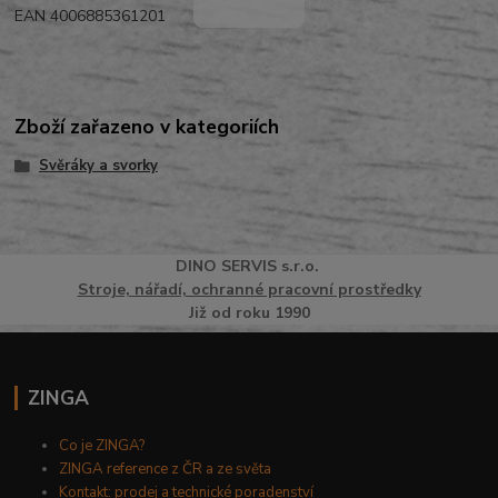
EAN 4006885361201
Zboží zařazeno v kategoriích
Svěráky a svorky
DINO
SERVI
S
s.r.o.
Stroje, nářadí, ochranné pracovní prostředky
Již od roku 1990
ZINGA
Co je ZINGA?
ZINGA reference z ČR a ze světa
Kontakt: prodej a technické poradenství