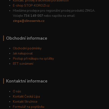
Kontakt: prodej a technické poradenství
E-shop STOP-KOROZI.cz
Hledáme prodejce pro regionální prodej produktů ZINGA.
Volejte
734 149 007
nebo napište na email:
zinga@dinoservis.cz
Obchodní informace
Obchodní podmínky
Jak nakupovat
Postup při nákupu na splátky
EET oznámení
Kontaktní informace
O nás
Kontakt Česká Lípa
Kontakt Stružnice
Formulář na poptávku