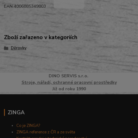
EAN 4006885349803
Zboží zařazeno v kategoriích
Děrovky
DINO
SERVI
S
s.r.o.
Stroje, nářadí, ochranné pracovní prostředky
Již od roku 1990
ZINGA
Co je ZINGA?
ZINGA reference z ČR a ze světa