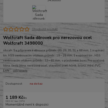
Ohodnotit produkt
Wolfcraft Sada děrovek pro nerezovou ocel
Wolfcraft 3498000
obsah: 5 x připravek k děrovce průměr : 20, 29, 35, 51 a 68 mm, 1 x upínací
trn, HSS centrovacím vrtákem průměr : 19 – 29 mm, 1 x upínací trn , HSS
centrovacím vrtákem průměr : 32 – 83 mm, v plastovém boxu Pro ocelová
litina, šedá litina, nerezová ocel, stavební ocel, hliník, bronz, měď, PVC,
EAN ...
celý popis
Dostupnost
na dotaz
1 189 Kč
/
ks
983 Kč
bez DPH
Momentálně není k dispozici