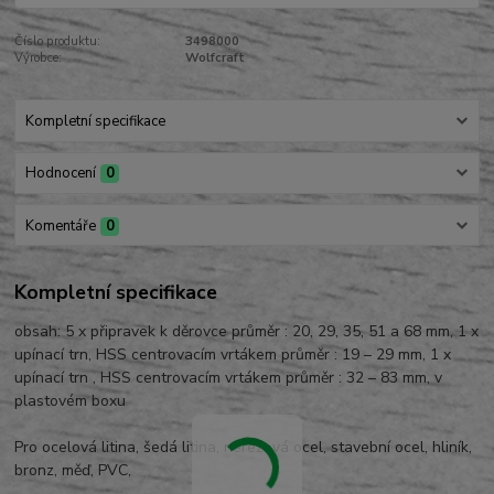
Číslo produktu:
3498000
Výrobce:
Wolfcraft
Kompletní specifikace
Hodnocení
0
Komentáře
0
Kompletní specifikace
obsah: 5 x připravek k děrovce průměr : 20, 29, 35, 51 a 68 mm, 1 x
upínací trn, HSS centrovacím vrtákem průměr : 19 – 29 mm, 1 x
upínací trn , HSS centrovacím vrtákem průměr : 32 – 83 mm, v
plastovém boxu
Pro ocelová litina, šedá litina, nerezová ocel, stavební ocel, hliník,
bronz, měď, PVC,