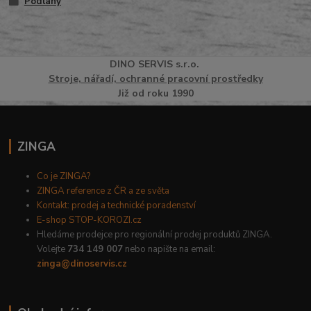
Podlahy
DINO
SERVI
S
s.r.o.
Stroje, nářadí, ochranné pracovní prostředky
Již od roku 1990
ZINGA
Co je ZINGA?
ZINGA reference z ČR a ze světa
Kontakt: prodej a technické poradenství
E-shop STOP-KOROZI.cz
Hledáme prodejce pro regionální prodej produktů ZINGA.
Volejte
734 149 007
nebo napište na email:
zinga@dinoservis.cz