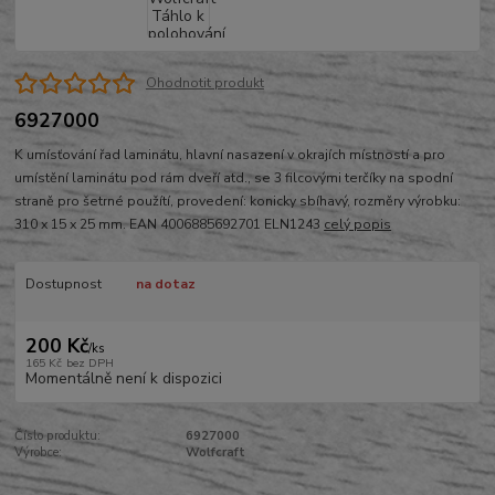
Ohodnotit produkt
6927000
K umísťování řad laminátu, hlavní nasazení v okrajích místností a pro
umístění laminátu pod rám dveří atd., se 3 filcovými terčíky na spodní
straně pro šetrné použítí, provedení: konicky sbíhavý, rozměry výrobku:
310 x 15 x 25 mm. EAN 4006885692701 ELN1243
celý popis
Dostupnost
na dotaz
200 Kč
/
ks
165 Kč
bez DPH
Momentálně není k dispozici
Číslo produktu:
6927000
Výrobce:
Wolfcraft