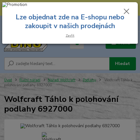
--- Spojovací materiál: 774 431 045 --- Prodejna nářadí: 731 449 423 --
- Pracovní oděvy Stružnice: 731 449 425 ---
Lze objednat zde na E-shopu nebo
0
ks
731 449 423
zakoupit v našich prodejnách
za
0,00 Kč
8.00 hod. - 16.00 hod.
Zavřít
Menu
Hledat
Úvod
Ruční nářadí
Nářadí Wolfcraft
Podlahy
Wolfcraft Táhlo k
polohování podlahy 6927000
Wolfcraft Táhlo k polohování
podlahy 6927000