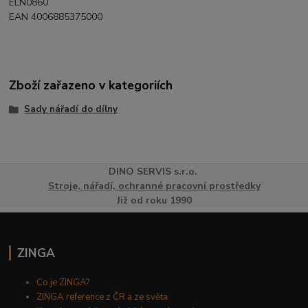
ELN0860
EAN 4006885375000
Zboží zařazeno v kategoriích
Sady nářadí do dílny
DINO
SERVI
S
s.r.o.
Stroje, nářadí, ochranné pracovní prostředky
Již od roku 1990
ZINGA
Co je ZINGA?
ZINGA reference z ČR a ze světa