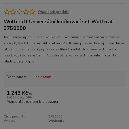
Ohodnotit produkt
Wolfcraft Univerzální kolíkovací set Wolfcraft
3750000
Jednoduše upnout, vrtat, kolíkovat - bez měření a značení pro dřevěné
kolíky 6, 8 a 10 mm pro šířku prkna 12 - 30 mm pro všechna spojení dřeva
obsah: 1 x kolíkovací přípravek 2-dílný 1 x vrták do dřeva, ø 8 mm 1 x
hloubkový doraz, ø 8 mm 40 x dřevěné kolíky, ø 8 mm balení: dvojitý
blistr ...
celý popis
Dostupnost
na dotaz
1 243 Kč
/
ks
1 027 Kč
bez DPH
Momentálně není k dispozici
Číslo produktu:
3750000
Výrobce:
Wolfcraft