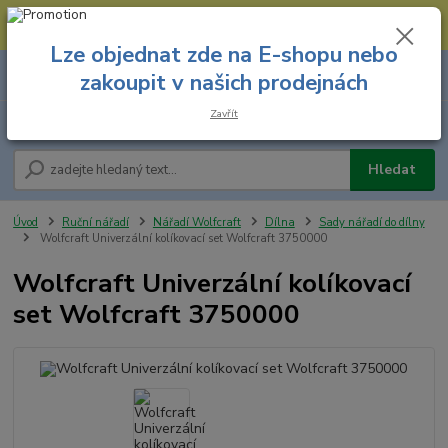
--- Spojovací materiál: 774 431 045 --- Prodejna nářadí: 731 449 423 --
- Pracovní oděvy Stružnice: 731 449 425 ---
Lze objednat zde na E-shopu nebo
0
ks
731 449 423
zakoupit v našich prodejnách
za
0,00 Kč
8.00 hod. - 16.00 hod.
Zavřít
Menu
Hledat
Úvod
Ruční nářadí
Nářadí Wolfcraft
Dílna
Sady nářadí do dílny
Wolfcraft Univerzální kolíkovací set Wolfcraft 3750000
Wolfcraft Univerzální kolíkovací
set Wolfcraft 3750000