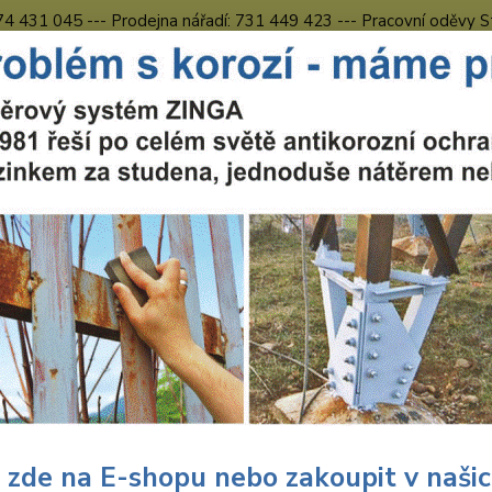
774 431 045 --- Prodejna nářadí: 731 449 423 --- Pracovní oděvy S
Obchodní podmínky
Kontakty Česká Lípa
Nevíte
Hledat
731 
8.00 h
uční nářadí
Nářadí Wolfcraft
Podlahy
Wolfcraft Vrtací sada TE
craft Vrtací sada TERASA vidit
696
Wolfcr
400688
montáž
 zde na E-shopu nebo zakoupit v naši
teraso