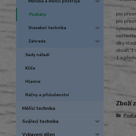
Měřidla a měřicí přístroje
pro přesn
Podlahy
pro přesn
Stavební technika
vyrovnáv
nastavit
Zahrada
díky hlou
obsah: 1 
Sady nářadí
1 x předv
Klíče
Hlavice
Ráčny a příslušenství
Zboží 
Měřící technika
Podl
Svářecí technika
Vybavení dílen