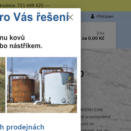
tružnice: 731 449 425 ---
Přihlášení
 si rady? Zavolejte.
0
ks
449 423
za
0,00 Kč
od. - 16.00 hod.
RASA viditelné šrouby 6960000
elné šrouby 6960000
Ohodnotit produkt
0000
aft Vrtací sada TERASA viditelné šrouby 6960000 EAN:
5696006 Terasová vrtací sada zaručuje čisté a rovnoměrné
ní schéma. pro přesné umístění vrtaných otvorů do
ch prodejnách
vých palubek pro přesné vyrovnání vrtaných otvorů, tak aby