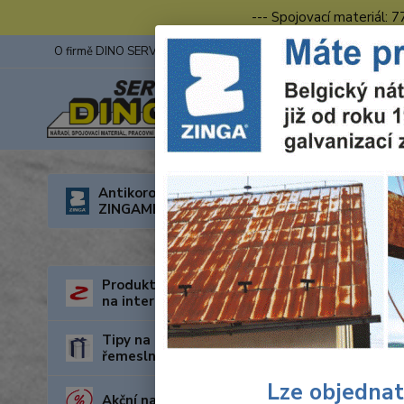
--- Spojovací materiál: 
O firmě DINO SERVIS s.r.o.
ZINGA
Fotogalerie z výstav
Úvod
R
Antikorozní nátěry
ZINGAMETALL
Wolf
Produkty za nejnižší cenu
na internetu
Tipy na dárky pro kutily a
řemeslníky
Lze objednat
Akční nabídka