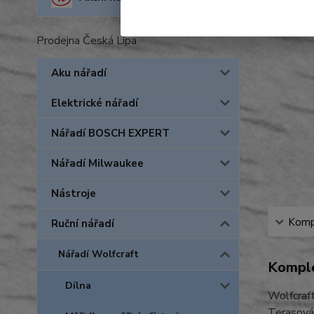
Prodejna Česká Lípa
Aku nářadí
Elektrické nářadí
Nářadí BOSCH EXPERT
Nářadí Milwaukee
Nástroje
Kompl
Ruční nářadí
Nářadí Wolfcraft
Komple
Dílna
Wolfcraf
Terasová 