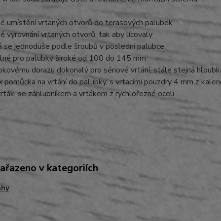
é umístění vrtaných otvorů do terasových palubek
é vyrovnání vrtaných otvorů, tak aby lícovaly
á se jednoduše podle šroubů v poslední palubce
elné pro palubky široké od 100 do 145 mm
bkovému dorazu dokonalý pro sériové vrtání, stále stejná hloubka
x pomůcka na vrtání do palubky, s vrtacími pouzdry 4 mm z kalen
rták, se záhlubníkem a vrtákem z rychlořezné oceli
zařazeno v kategoriích
ahy