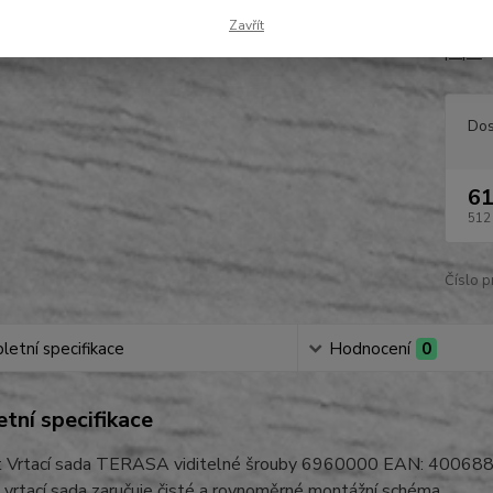
lícova
Zavřít
popis
Dos
61
512
Číslo p
etní specifikace
Hodnocení
0
tní specifikace
t Vrtací sada TERASA viditelné šrouby 6960000 EAN: 4006
vrtací sada zaručuje čisté a rovnoměrné montážní schéma.