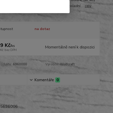
ly vyrovnává se jednoduše podle šroubů v poslední ...
celý
tupnost
na dotaz
9 Kč
/
ks
Momentálně není k dispozici
 Kč
bez DPH
roduktu:
6960000
Výrobce:
Wolfcraft
Komentáře
0
885696006