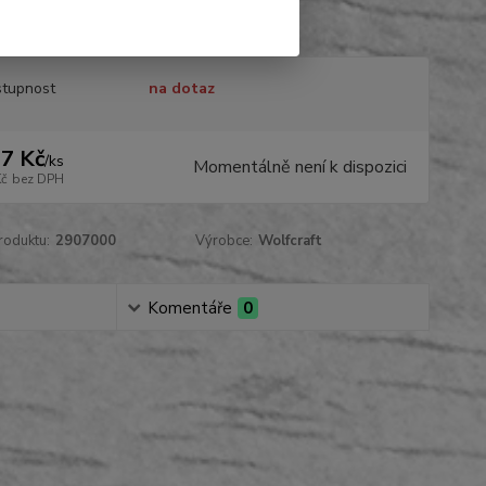
4006885290709
celý popis
tupnost
na dotaz
7 Kč
/
ks
Momentálně není k dispozici
Kč
bez DPH
roduktu:
2907000
Výrobce:
Wolfcraft
Komentáře
0