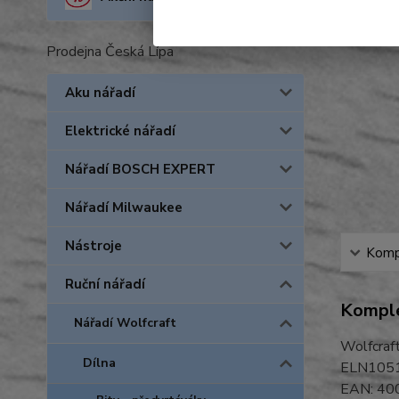
Prodejna Česká Lípa
Aku nářadí
Elektrické nářadí
Nářadí BOSCH EXPERT
Nářadí Milwaukee
Nástroje
Kompl
Ruční nářadí
Komple
Nářadí Wolfcraft
Wolfcraf
Dílna
ELN105
EAN: 4