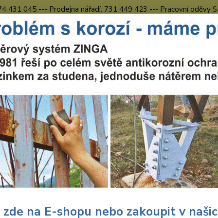
774 431 045 --- Prodejna nářadí: 731 449 423 --- Pracovní oděvy S
Obchodní podmínky
Kontakty Česká Lípa
Nevíte
Hledat
731 
8.00 h
uční nářadí
Nářadí Wolfcraft
Dílna
Sady nářadí do dílny
Wol
craft Wolfcraft 150 dřevěných
7000
Wolf
D8x
 zde na E-shopu nebo zakoupit v naši
Wolfcr