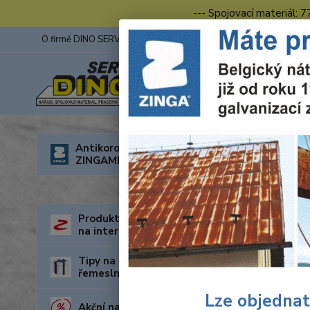
--- Spojovací materiál: 
O firmě DINO SERVIS s.r.o.
ZINGA
Fotogalerie z výstav
Úvod
R
Antikorozní nátěry
ZINGAMETALL
Wolf
290
Produkty za nejnižší cenu
na internetu
Tipy na dárky pro kutily a
řemeslníky
Lze objednat
Akční nabídka