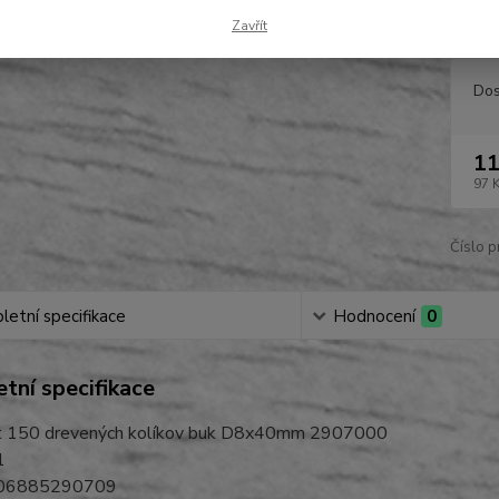
EAN: 
Zavřít
Dos
11
97 
Číslo p
etní specifikace
Hodnocení
0
tní specifikace
t 150 drevených kolíkov buk D8x40mm 2907000
1
006885290709