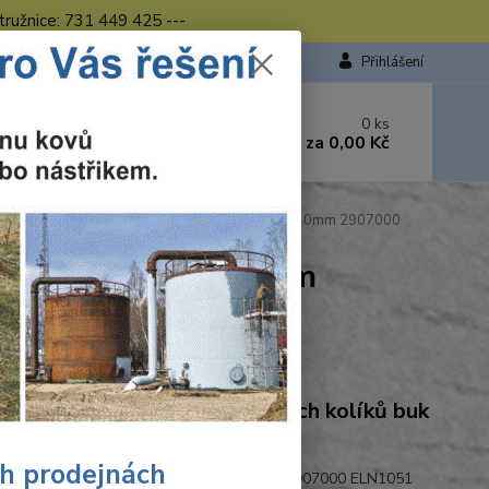
tružnice: 731 449 425 ---
Přihlášení
 si rady? Zavolejte.
0
ks
449 423
za
0,00 Kč
od. - 16.00 hod.
fcraft Wolfcraft 150 dřevěných kolíků buk D8x40mm 2907000
 kolíků buk D8x40mm
Ohodnotit produkt
craft Wolfcraft 150 dřevěných kolíků buk
40mm 2907000
ch prodejnách
aft 150 drevených kolíkov buk D8x40mm 2907000 ELN1051