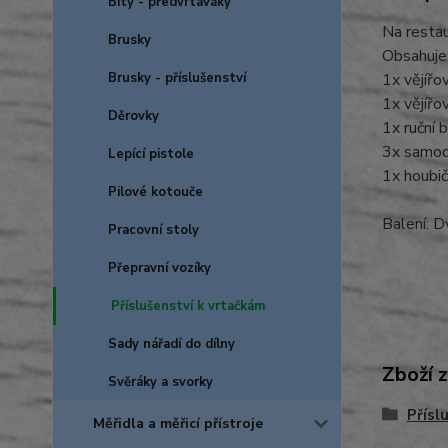
Bity - předvrtáváky
Na restau
Brusky
Obsahuje
Brusky - příslušenství
1x vějířo
1x vějířo
Děrovky
1x ruční
3x samod
Lepící pistole
1x houbi
Pilové kotouče
Balení: D
Pracovní stoly
Přepravní vozíky
Příslušenství k vrtačkám
Sady nářadí do dílny
Zboží 
Svěráky a svorky
Přísl
Měřidla a měřicí přístroje