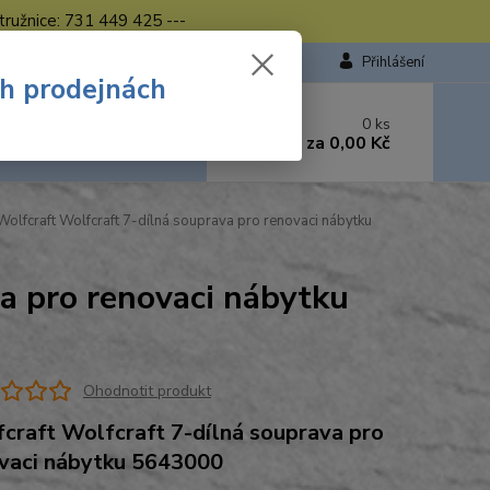
tružnice: 731 449 425 ---
Přihlášení
ch prodejnách
 si rady? Zavolejte.
0
ks
449 423
za
0,00 Kč
od. - 16.00 hod.
olfcraft Wolfcraft 7-dílná souprava pro renovaci nábytku
a pro renovaci nábytku
Ohodnotit produkt
craft Wolfcraft 7-dílná souprava pro
vaci nábytku 5643000