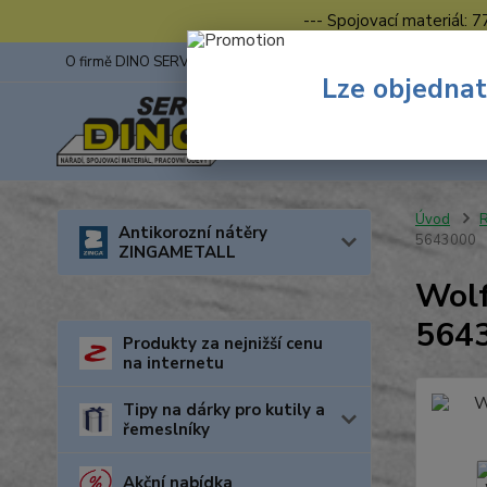
--- Spojovací materiál: 
O firmě DINO SERVIS s.r.o.
ZINGA
Fotogalerie z výstav
Lze objednat
Úvod
R
Antikorozní nátěry
5643000
ZINGAMETALL
Wolf
564
Produkty za nejnižší cenu
na internetu
Tipy na dárky pro kutily a
řemeslníky
Akční nabídka