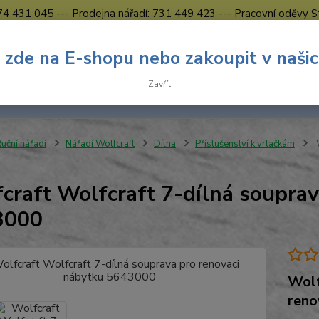
774 431 045 --- Prodejna nářadí: 731 449 423 --- Pracovní oděvy S
Obchodní podmínky
Kontakty Česká Lípa
 zde na E-shopu nebo zakoupit v naši
Nevíte
Hledat
Zavřít
731 
8.00 h
uční nářadí
Nářadí Wolfcraft
Dílna
Příslušenství k vrtačkám
W
craft Wolfcraft 7-dílná souprav
3000
Wolf
reno