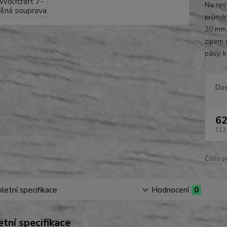
Na res
průměr
20 mm,
zipem 
pásy, k
Dos
62
513
Číslo p
etní specifikace
Hodnocení
0
tní specifikace