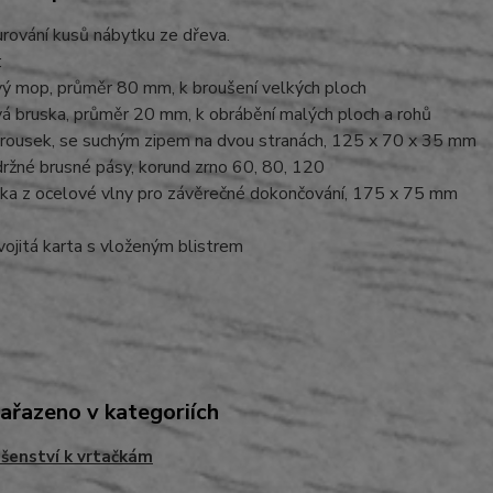
rování kusů nábytku ze dřeva.
:
vý mop, průměr 80 mm, k broušení velkých ploch
vá bruska, průměr 20 mm, k obrábění malých ploch a rohů
 brousek, se suchým zipem na dvou stranách, 125 x 70 x 35 mm
ržné brusné pásy, korund zrno 60, 80, 120
čka z ocelové vlny pro závěrečné dokončování, 175 x 75 mm
vojitá karta s vloženým blistrem
zařazeno v kategoriích
ušenství k vrtačkám