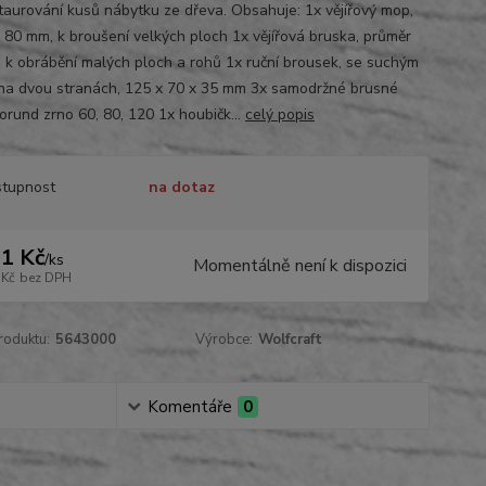
taurování kusů nábytku ze dřeva. Obsahuje: 1x vějířový mop,
 80 mm, k broušení velkých ploch 1x vějířová bruska, průměr
 k obrábění malých ploch a rohů 1x ruční brousek, se suchým
na dvou stranách, 125 x 70 x 35 mm 3x samodržné brusné
orund zrno 60, 80, 120 1x houbičk...
celý popis
tupnost
na dotaz
1 Kč
/
ks
Momentálně není k dispozici
 Kč
bez DPH
roduktu:
5643000
Výrobce:
Wolfcraft
Komentáře
0