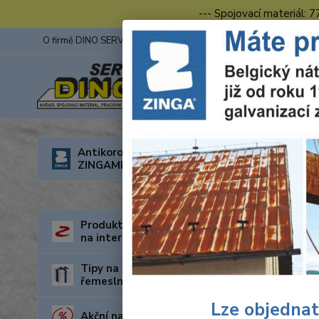
--- Spojovací materiál: 
O firmě DINO SERVIS s.r.o.
ZINGA
Fotogalerie z výstav
Úvod
R
Antikorozní nátěry
ZINGAMETALL
Wolf
chla
Produkty za nejnižší cenu
na internetu
Tipy na dárky pro kutily a
řemeslníky
Lze objednat
Akční nabídka