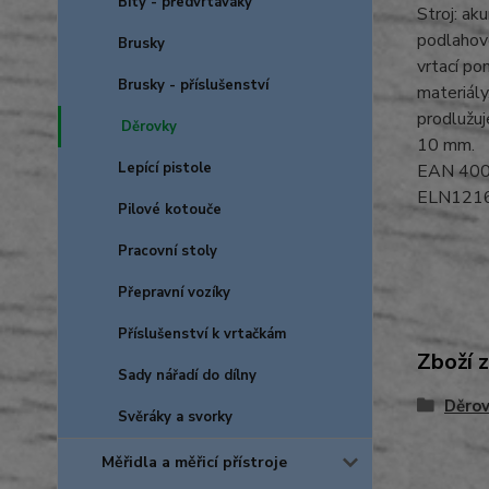
Bity - předvrtáváky
Stroj: ak
podlahové
Brusky
vrtací po
Brusky - příslušenství
materiály
prodlužuj
Děrovky
10 mm.
Lepící pistole
EAN 40
ELN121
Pilové kotouče
Pracovní stoly
Přepravní vozíky
Příslušenství k vrtačkám
Zboží 
Sady nářadí do dílny
Děro
Svěráky a svorky
Měřidla a měřicí přístroje