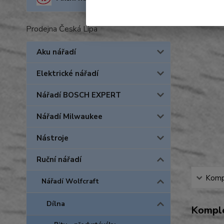
Prodejna Česká Lípa
Aku nářadí
Elektrické nářadí
Nářadí BOSCH EXPERT
Nářadí Milwaukee
Nástroje
Ruční nářadí
Kompl
Nářadí Wolfcraft
Dílna
Komple