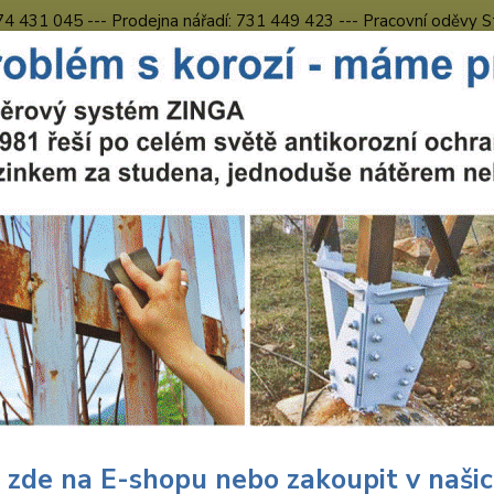
774 431 045 --- Prodejna nářadí: 731 449 423 --- Pracovní oděvy S
Obchodní podmínky
Kontakty Česká Lípa
Nevíte
Hledat
731 
8.00 h
uční nářadí
Nářadí Wolfcraft
Dílna
Děrovky
Wolfcraft Wolfc
craft Wolfcraft Diamant-děrov
zením O 25 5924000
Wolf
Cera
 zde na E-shopu nebo zakoupit v naši
Stroj: