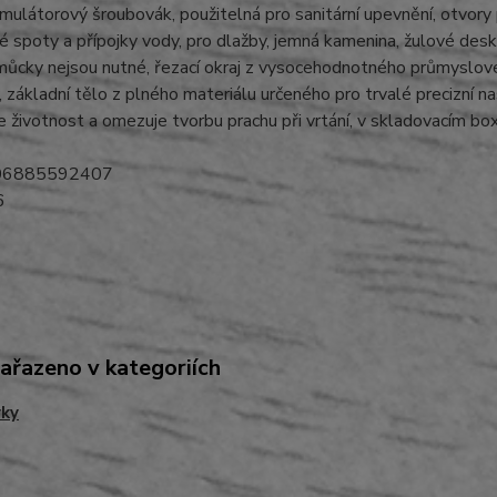
umulátorový šroubovák, použitelná pro sanitární upevnění, otvory
 spoty a přípojky vody, pro dlažby, jemná kamenina, žulové des
můcky nejsou nutné, řezací okraj z vysocehodnotného průmyslovéh
, základní tělo z plného materiálu určeného pro trvalé precizní 
e životnost a omezuje tvorbu prachu při vrtání, v skladovacím b
06885592407
6
zařazeno v kategoriích
vky