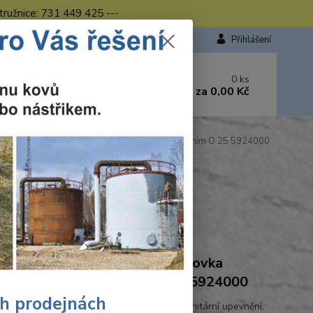
tružnice: 731 449 425 ---
Přihlášení
 si rady? Zavolejte.
0
ks
449 423
za
0,00 Kč
od. - 16.00 hod.
raft Diamant-děrovka Ceramic s vodním chlazením O 25 5924000
ka Ceramic s vodním
Ohodnotit produkt
craft Wolfcraft Diamant-děrovka
mic s vodním chlazením O 25 5924000
ch prodejnách
 akumulátorový šroubovák, použitelná pro sanitární upevnění,