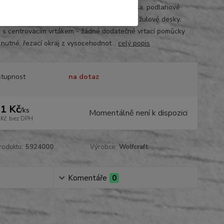
 pro zásuvky, odtoky, přívody pro topná tělesa, podlahové
a přípojky vody, pro dlažby, jemná kamenina, žulové desky,
, s centrovacím vrtákem - žádné dodatečné vrtací pomůcky
 nutné, řezací okraj z vysocehodnot...
celý popis
tupnost
na dotaz
1 Kč
/
ks
Momentálně není k dispozici
 Kč
bez DPH
roduktu:
5924000
Výrobce:
Wolfcraft
Komentáře
0