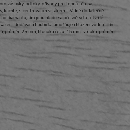
 pro zásuvky, odtoky, přívody pro topná tělesa,
ky, kachle, s centrovacím vrtákem - žádné dodatečné
o diamantu, tím jdou hladce a přesně vrtat i tvrdé
nasazení, dodávaná houbička umožňuje chlazení vodou - tím
oxu, průměr: 25 mm, hloubka řezu: 45 mm, stopka: průměr: