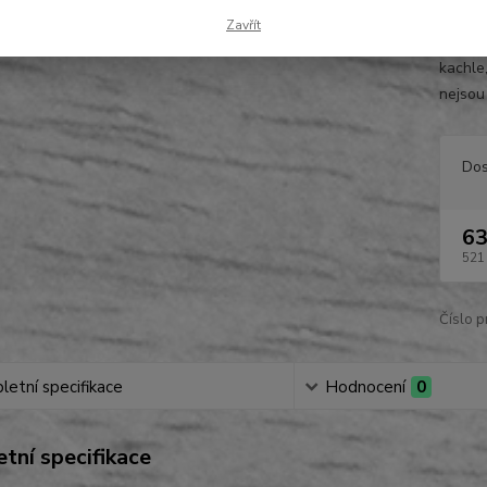
otvory
Zavřít
spoty 
kachle
nejsou
Dos
63
521
Číslo p
etní specifikace
Hodnocení
0
tní specifikace