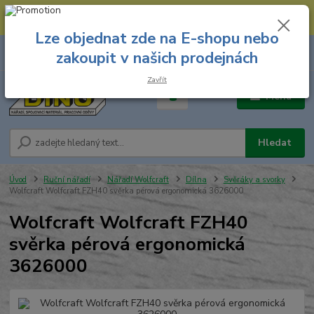
--- Spojovací materiál: 774 431 045 --- Prodejna nářadí: 731 449 423 --
- Pracovní oděvy Stružnice: 731 449 425 ---
Lze objednat zde na E-shopu nebo
0
ks
731 449 423
zakoupit v našich prodejnách
za
0,00 Kč
8.00 hod. - 16.00 hod.
Zavřít
Menu
Hledat
Úvod
Ruční nářadí
Nářadí Wolfcraft
Dílna
Svěráky a svorky
Wolfcraft Wolfcraft FZH40 svěrka pérová ergonomická 3626000
Wolfcraft Wolfcraft FZH40
svěrka pérová ergonomická
3626000