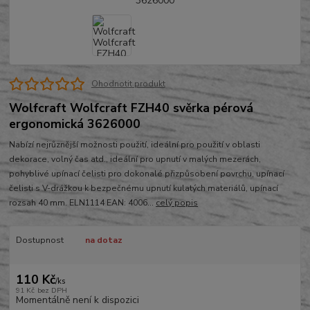
Ohodnotit produkt
Wolfcraft Wolfcraft FZH40 svěrka pérová
ergonomická 3626000
Nabízí nejrůznější možnosti použití, ideální pro použití v oblasti
dekorace, volný čas atd., ideální pro upnutí v malých mezerách,
pohyblivé upínací čelisti pro dokonalé přizpůsobení povrchu, upínací
čelisti s V-drážkou k bezpečnému upnutí kulatých materiálů, upínací
rozsah 40 mm. ELN1114 EAN: 4006...
celý popis
Dostupnost
na dotaz
110 Kč
/
ks
91 Kč
bez DPH
Momentálně není k dispozici