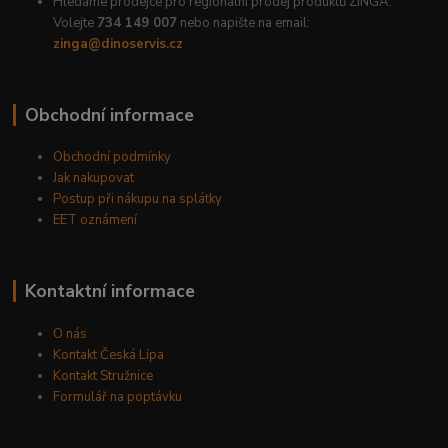
Hledáme prodejce pro regionální prodej produktů ZINGA.
Volejte
734 149 007
nebo napište na email:
zinga@dinoservis.cz
Obchodní informace
Obchodní podmínky
Jak nakupovat
Postup při nákupu na splátky
EET oznámení
Kontaktní informace
O nás
Kontakt Česká Lípa
Kontakt Stružnice
Formulář na poptávku