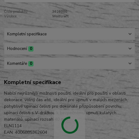
Číslo produktu:
3626000
Výrobce:
Wolfcraft
Kompletní specifikace
Hodnocení
0
Komentáře
0
Kompletní specifikace
Nabízí nejrůznější možnosti použití, ideální pro použití v oblasti
dekorace, volný čas atd., ideální pro upnutí v malých mezerách,
pohyblivé upínací čelisti pro dokonalé přizpůsobení povrchu,
upínací čelisti s V-drážkou k bezpečnému upnutí kulatých
materiálů, upínací rozsah 40 mm.
ELN1114
EAN: 4006885362604