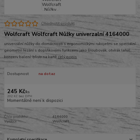
Ohodnotit produkt
Wolfcraft Wolfcraft Nůžky univerzalní 4164000
univerzální nůžky do domácnosti s ergonomickými rukojeťmi se speciální
geometrií řezání s doplňkovými funkcemi jako šroubovák, otvírák lahví,
konzerv balení: blistr na kartě
celý popis
Dostupnost
na dotaz
245 Kč
/
ks
202 Kč
bez DPH
Momentálně není k dispozici
Číslo produktu:
4164000
Výrobce:
Wolfcraft
Kompletní specifikace