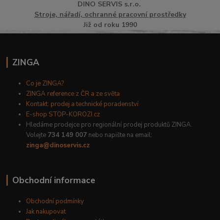
DINO
SERVI
S
s.r.o.
Stroje, nářadí, ochranné pracovní prostředky
Již od roku 1990
ZINGA
Co je ZINGA?
ZINGA reference z ČR a ze světa
Kontakt: prodej a technické poradenství
E-shop STOP-KOROZI.cz
Hledáme prodejce pro regionální prodej produktů ZINGA.
Volejte
734 149 007
nebo napište na email:
zinga@dinoservis.cz
Obchodní informace
Obchodní podmínky
Jak nakupovat