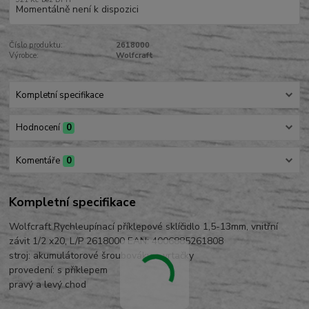
Momentálně není k dispozici
Číslo produktu:
2618000
Výrobce:
Wolfcraft
Kompletní specifikace
Hodnocení
0
Komentáře
0
Kompletní specifikace
Wolfcraft Rychleupínací příklepové sklíčidlo 1,5-13mm, vnitřní
závit 1/2 x20, L/P 2618000 EAN: 4006885261808
stroj: akumulátorové šroubováky a vrtačky
provedení: s příklepem
pravý a levý chod