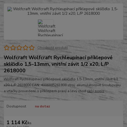
Ohodnotit produkt
Wolfcraft Wolfcraft Rychleupínací příklepové
sklíčidlo 1,5-13mm, vnitřní závit 1/2 x20, L/P
2618000
Wolfcraft Rychleupínací příklepové sklíčidlo 1,5-13mm, vnitřní závit 1/2
x20, L/P 2618000 EAN: 4006885261808 stroj: akumulátorové šroubováky
a vrtačky provedení: s příklepem pravý a levý chod
celý popis
Dostupnost
na dotaz
1 114 Kč
/
ks
921 Kč
bez DPH