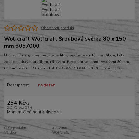
Ohodnotit produkt
Wolfcraft Wolfcraft Šroubová svěrka 80 x 150
mm 3057000
Upínací třmeny z temperované litiny zesílené vlnitým profilem, lišta
zesílená dutým profilem, rýhování lišty brání sesunutí, vyložení 80 mm,
upínací rozsah 150 mm. ELN1078 EAN: 4006885305700
celý popis
Dostupnost
na dotaz
254 Kč
/
ks
210 Kč
bez DPH
Momentálně není k dispozici
Číslo produktu:
3057000
Výrobce:
Wolfcraft