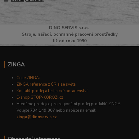
DINO
SERVI
S
s.r.o.
Stroje, nářadí, ochranné pracovní prostředky
Již od roku 1990
ZINGA
Co je ZINGA?
ZINGA reference z ČR a ze světa
Kontakt: prodej a technické poradenství
E-shop STOP-KOROZI.cz
Hledáme prodejce pro regionální prodej produktů ZINGA.
Volejte
734 149 007
nebo napište na email:
zinga@dinoservis.cz
Obchodní informace