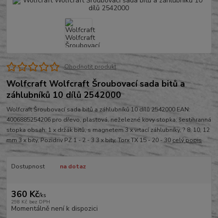
Ohodnotit produkt
Wolfcraft Wolfcraft Šroubovací sada bitů a
záhlubníků 10 dílů 2542000
Wolfcraft Šroubovací sada bitů a záhlubníků 10 dílů 2542000 EAN:
4006885254206 pro dřevo, plastová, neželezné kovy stopka: šestihranná
stopka obsah: 1 x držák bitů, s magnetem 3 x vrtací záhlubníky, ? 8, 10, 12
mm 3 x bity, Pozidriv PZ 1 - 2 - 3 3 x bity, Torx TX 15 - 20 - 30
celý popis
Dostupnost
na dotaz
360 Kč
/
ks
298 Kč
bez DPH
Momentálně není k dispozici