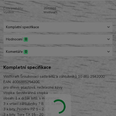
Číslo produktu:
2542000
Výrobce:
Wolfcraft
Kompletní specifikace
Hodnocení
0
Komentáře
0
Kompletní specifikace
Wolfcraft Šroubovací sada bitů a záhlubníků 10 dílů 2542000
EAN: 4006885254206
pro dřevo, plastová, neželezné kovy
stopka: šestihranná stopka
obsah: 1 x držák bitů, s magnetem
3 x vrtací záhlubníky, ? 8, 10, 12 mm
3 x bity, Pozidriv PZ 1 - 2 - 3
3 x bity, Torx TX 15 - 20 - 30