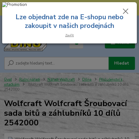
--- Spojovací materiál: 774 431 045 --- Prodejna nářadí: 731 449 423 --
- Pracovní oděvy Stružnice: 731 449 425 ---
Lze objednat zde na E-shopu nebo
0
ks
731 449 423
zakoupit v našich prodejnách
za
0,00 Kč
8.00 hod. - 16.00 hod.
Zavřít
Menu
Hledat
Úvod
Ruční nářadí
Nářadí Wolfcraft
Dílna
Příslušenství k
vrtačkám
Wolfcraft Wolfcraft Šroubovací sada bitů a záhlubníků 10 dílů
2542000
Wolfcraft Wolfcraft Šroubovací
sada bitů a záhlubníků 10 dílů
2542000