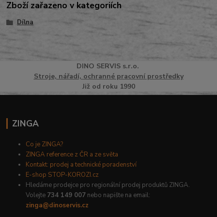
Zboží zařazeno v kategoriích
Dílna
DINO
SERVI
S
s.r.o.
Stroje, nářadí, ochranné pracovní prostředky
Již od roku 1990
ZINGA
Co je ZINGA?
ZINGA reference z ČR a ze světa
Kontakt: prodej a technické poradenství
E-shop STOP-KOROZI.cz
Hledáme prodejce pro regionální prodej produktů ZINGA.
Volejte
734 149 007
nebo napište na email:
zinga@dinoservis.cz