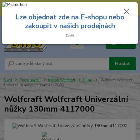
--- Spojovací materiál: 774 431 045 --- Prodejna nářadí: 731 449 423 --
- Pracovní oděvy Stružnice: 731 449 425 ---
Lze objednat zde na E-shopu nebo
0
ks
731 449 423
zakoupit v našich prodejnách
za
0,00 Kč
8.00 hod. - 16.00 hod.
Zavřít
Menu
Hledat
Úvod
Ruční nářadí
Nářadí Wolfcraft
Dílna
Wolfcraft Wolfcraft
Univerzální nůžky 130mm 4117000
Wolfcraft Wolfcraft Univerzální
nůžky 130mm 4117000