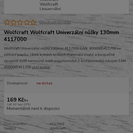
Ohodnotit produkt
Wolfcraft Wolfcraft Univerzální nůžky 130mm
4117000
Wolfcraft Univerzální nůžky 130mm 4117000 EAN: 4006885411708 ke
střihání papíru, látek a jiných tenkých materiálů trvalé a bezpečně
spojené ostří nerezové ostří ergonomické 2-komponentní rukojeti EAN :
4006885411708
celý popis
Dostupnost
na dotaz
169 Kč
/
ks
140 Kč
bez DPH
Momentálně není k dispozici
Číslo produktu:
4117000
Výrobce:
Wolfcraft