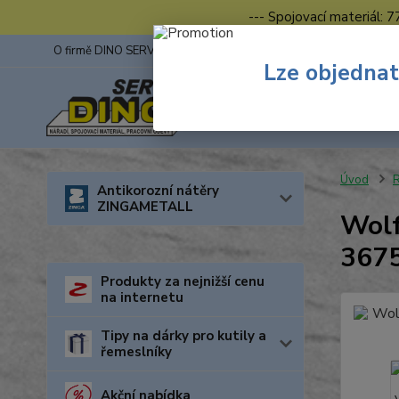
--- Spojovací materiál: 
O firmě DINO SERVIS s.r.o.
ZINGA
Fotogalerie z výstav
Lze objednat
Úvod
R
Antikorozní nátěry
ZINGAMETALL
Wolf
367
Produkty za nejnižší cenu
na internetu
Tipy na dárky pro kutily a
řemeslníky
Akční nabídka