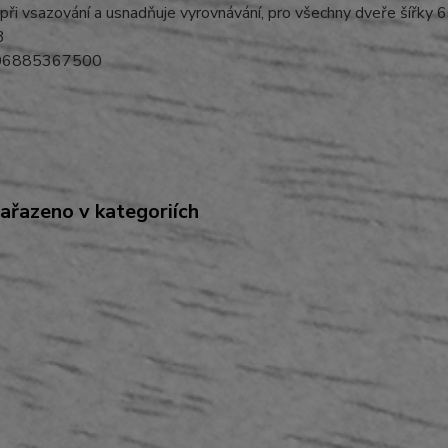
i při vsazování a usnadňuje vyrovnávání, pro všechny dveře šířk
3
06885367500
zařazeno v kategoriích