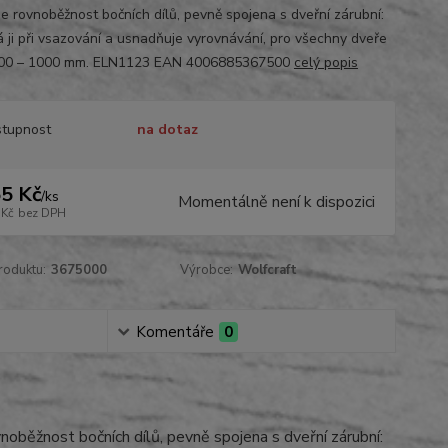
je rovnoběžnost bočních dílů, pevně spojena s dveřní zárubní:
á ji při vsazování a usnadňuje vyrovnávání, pro všechny dveře
 600 – 1000 mm. ELN1123 EAN 4006885367500
celý popis
tupnost
na dotaz
5 Kč
/
ks
Momentálně není k dispozici
 Kč
bez DPH
roduktu:
3675000
Výrobce:
Wolfcraft
Komentáře
0
vnoběžnost bočních dílů, pevně spojena s dveřní zárubní: