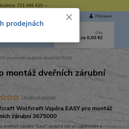
tružnice: 731 449 425 ---
Přihlášení
ch prodejnách
 si rady? Zavolejte.
0
ks
449 423
za
0,00 Kč
od. - 16.00 hod.
EASY pro montáž dveřních zárubní 3675000
o montáž dveřních zárubní
Ohodnotit produkt
craft Wolfcraft Vzpěra EASY pro montáž
ních zárubní 3675000
a dveřních zárubní "Easy", podpírá rám při zapěnování a