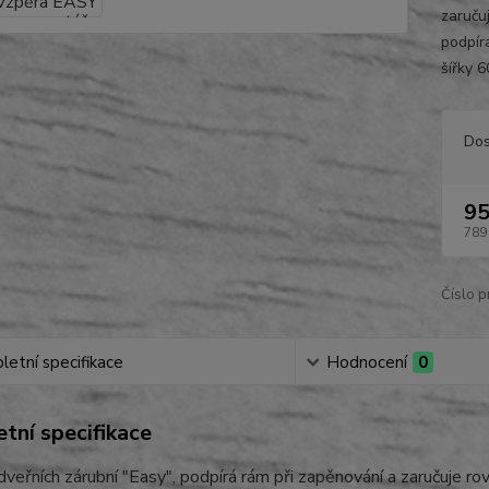
zaruču
podpír
šířky
Dos
95
789
Číslo p
etní specifikace
Hodnocení
0
tní specifikace
veřních zárubní "Easy", podpírá rám při zapěnování a zaručuje ro