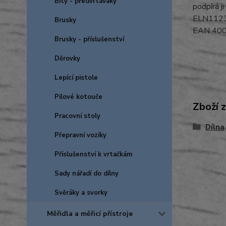
Bity - předvrtáváky
podpírá j
ELN112
Brusky
EAN 40
Brusky - příslušenství
Děrovky
Lepící pistole
Pilové kotouče
Zboží 
Pracovní stoly
Dílna
Přepravní vozíky
Příslušenství k vrtačkám
Sady nářadí do dílny
Svěráky a svorky
Měřidla a měřicí přístroje