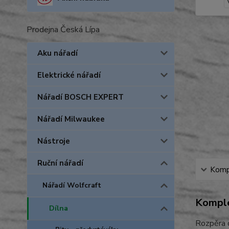
Prodejna Česká Lípa
Aku nářadí
Elektrické nářadí
Nářadí BOSCH EXPERT
Nářadí Milwaukee
Nástroje
Ruční nářadí
Kompl
Nářadí Wolfcraft
Komple
Dílna
Rozpěra d