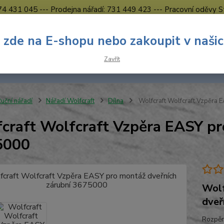
774 431 045 --- Prodejna nářadí: 731 449 423 --- Pracovní oděvy S
Obchodní podmínky
Kontakty Česká Lípa
 zde na E-shopu nebo zakoupit v naši
Nevíte
Hledat
Zavřít
731 
8.00 h
uční nářadí
Nářadí Wolfcraft
Dílna
Wolfcraft Wolfcraft Vzpěra 
craft Wolfcraft Vzpěra EASY pr
5000
Wolf
dveř
Rozpěr