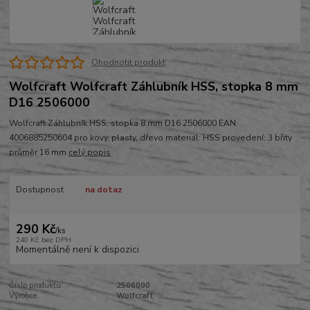
Ohodnotit produkt
Wolfcraft Wolfcraft Záhlubník HSS, stopka 8 mm
D16 2506000
Wolfcraft Záhlubník HSS, stopka 8 mm D16 2506000 EAN:
4006885250604 pro kovy, plasty, dřevo materiál: HSS provedení: 3 břity
průměr 16 mm
celý popis
Dostupnost
na dotaz
290 Kč
/
ks
240 Kč
bez DPH
Momentálně není k dispozici
Číslo produktu:
2506000
Výrobce:
Wolfcraft