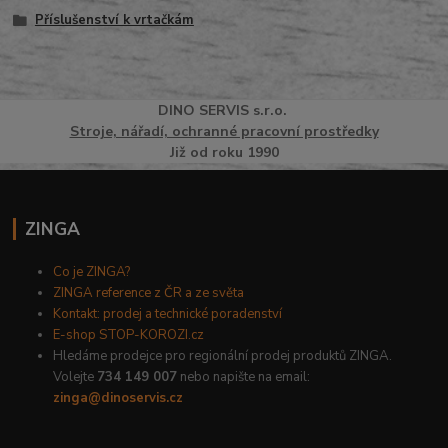
Příslušenství k vrtačkám
DINO
SERVI
S
s.r.o.
Stroje, nářadí, ochranné pracovní prostředky
Již od roku 1990
ZINGA
Co je ZINGA?
ZINGA reference z ČR a ze světa
Kontakt: prodej a technické poradenství
E-shop STOP-KOROZI.cz
Hledáme prodejce pro regionální prodej produktů ZINGA.
Volejte
734 149 007
nebo napište na email:
zinga@dinoservis.cz