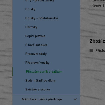
provedení
Bity - předvrtáváky
průměr 
Brusky
Brusky - příslušenství
Děrovky
Lepící pistole
Zboží 
Pilové kotouče
Přísl
Pracovní stoly
Přepravní vozíky
Příslušenství k vrtačkám
Sady nářadí do dílny
Svěráky a svorky
Měřidla a měřicí přístroje