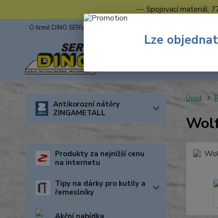
--- Spojovací materiál: 
O firmě DINO SERVIS s.r.o.
ZINGA
Fotogalerie z výstav
Lze objednat
Úvod
R
Antikorozní nátěry
ZINGAMETALL
Wolf
Produkty za nejnižší cenu
na internetu
Tipy na dárky pro kutily a
řemeslníky
Akční nabídka