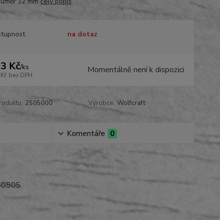
průměr 12 mm
celý popis
tupnost
na dotaz
3 Kč
/
ks
Momentálně není k dispozici
 Kč
bez DPH
roduktu:
2505000
Výrobce:
Wolfcraft
Komentáře
0
50505