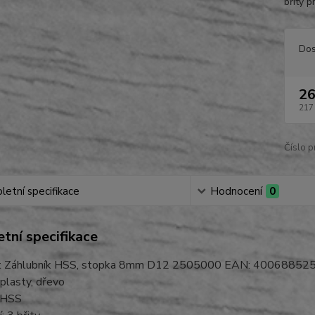
břity 
Dos
26
217
Číslo p
etní specifikace
Hodnocení
0
tní specifikace
ft Záhlubník HSS, stopka 8mm D12 2505000 EAN: 40068852
 plasty, dřevo
: HSS