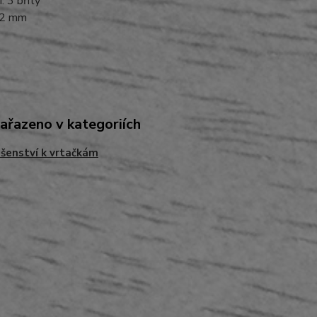
: 3 břity
12 mm
zařazeno v kategoriích
ušenství k vrtačkám