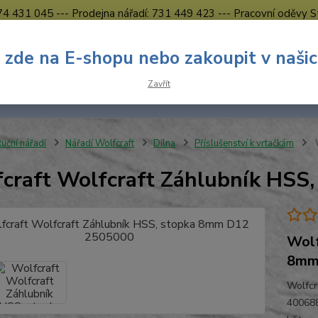
774 431 045 --- Prodejna nářadí: 731 449 423 --- Pracovní oděvy S
Obchodní podmínky
Kontakty Česká Lípa
 zde na E-shopu nebo zakoupit v naši
Nevíte
Hledat
Zavřít
731 
8.00 h
uční nářadí
Nářadí Wolfcraft
Dílna
Příslušenství k vrtačkám
W
craft Wolfcraft Záhlubník HS
Wolf
8mm
Wolfcr
400688