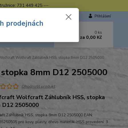
tružnice: 731 449 425 ---
Přihlášení
ch prodejnách
 si rady? Zavolejte.
0
ks
449 423
za
0,00 Kč
od. - 16.00 hod.
olfcraft Wolfcraft Záhlubník HSS, stopka 8mm D12 2505000
S, stopka 8mm D12 2505000
Ohodnotit produkt
craft Wolfcraft Záhlubník HSS, stopka
 D12 2505000
aft Záhlubník HSS, stopka 8mm D12 2505000 EAN:
5250505 pro kovy, plasty, dřevo materiál: HSS provedení: 3