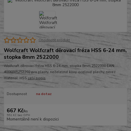
Ohodnotit produkt
Wolfcraft Wolfcraft děrovací fréza HSS 6-24 mm,
stopka 8mm 2522000
Wolfcraft děrovací fréza HSS 6-24 mm, stopka 8mm 2522000 EAN:
4006885252202 pro plasty, neželezné kovy, ocelové plechy, nerez
materiál: HSS
celý popis
Dostupnost
na dotaz
667 Kč
/
ks
551 Kč
bez DPH
Momentálně není k dispozici