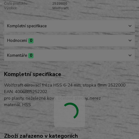
Číslo produktu:
2522000
Výrobce:
Wolfcraft
Kompletní specifikace
Hodnocení
0
Komentáře
0
Kompletní specifikace
Wolfcraft děrovací fréza HSS 6-24 mm, stopka 8mm 2522000
EAN: 4006885252202
pro plasty, neželezné kovy, ocelové plechy, nerez
materiál: HSS
Zboží zařazeno v kategoriích