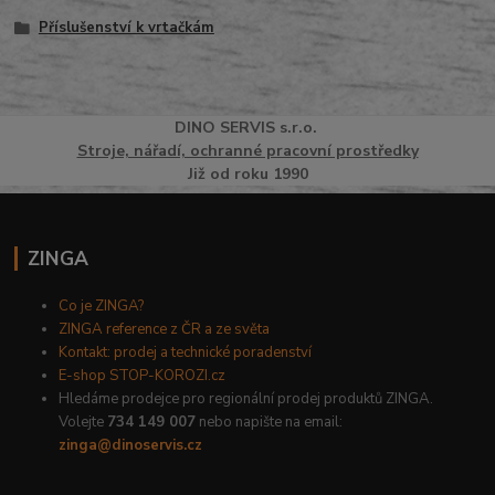
Příslušenství k vrtačkám
DINO
SERVI
S
s.r.o.
Stroje, nářadí, ochranné pracovní prostředky
Již od roku 1990
ZINGA
Co je ZINGA?
ZINGA reference z ČR a ze světa
Kontakt: prodej a technické poradenství
E-shop STOP-KOROZI.cz
Hledáme prodejce pro regionální prodej produktů ZINGA.
Volejte
734 149 007
nebo napište na email:
zinga@dinoservis.cz