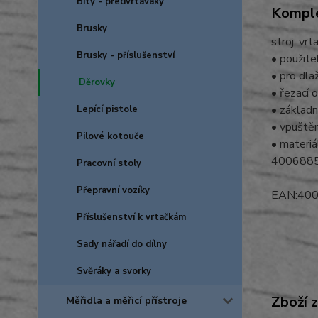
Bity - předvrtáváky
Komple
Brusky
stroj: vrt
Brusky - příslušenství
• použite
• pro dla
Děrovky
• řezací 
• základn
Lepící pistole
• vpuštěn
Pilové kotouče
• materiá
400688
Pracovní stoly
Přepravní vozíky
EAN:40
Příslušenství k vrtačkám
Sady nářadí do dílny
Svěráky a svorky
Zboží 
Měřidla a měřicí přístroje