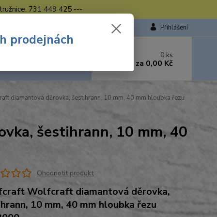
tružnice: 731 449 425 ---
Přihlášení
ch prodejnách
 si rady? Zavolejte.
0
ks
449 423
za
0,00 Kč
od. - 16.00 hod.
raft diamantová děrovka, šestihrann, 10 mm, 40 mm hloubka řezu
ovka, šestihrann, 10 mm, 40
Ohodnotit produkt
craft Wolfcraft diamantová děrovka,
ihrann, 10 mm, 40 mm hloubka řezu