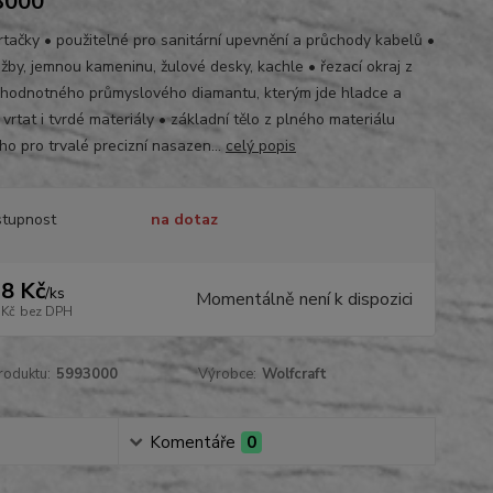
3000
vrtačky • použitelné pro sanitární upevnění a průchody kabelů •
ažby, jemnou kameninu, žulové desky, kachle • řezací okraj z
hodnotného průmyslového diamantu, kterým jde hladce a
vrtat i tvrdé materiály • základní tělo z plného materiálu
ho pro trvalé precizní nasazen...
celý popis
tupnost
na dotaz
8 Kč
/
ks
Momentálně není k dispozici
 Kč
bez DPH
roduktu:
5993000
Výrobce:
Wolfcraft
Komentáře
0