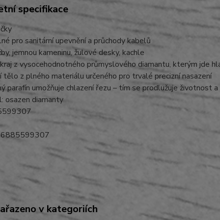
tní specifikace
ačky
lné pro sanitární upevnění a průchody kabelů
žby, jemnou kameninu, žulové desky, kachle
okraj z vysocehodnotného průmyslového diamantu, kterým jde hla
í tělo z plného materiálu určeného pro trvalé precizní nasazení
ý parafín umožňuje chlazení řezu – tím se prodlužuje životnost a 
l: osazen diamanty
5599307
06885599307
zařazeno v kategoriích