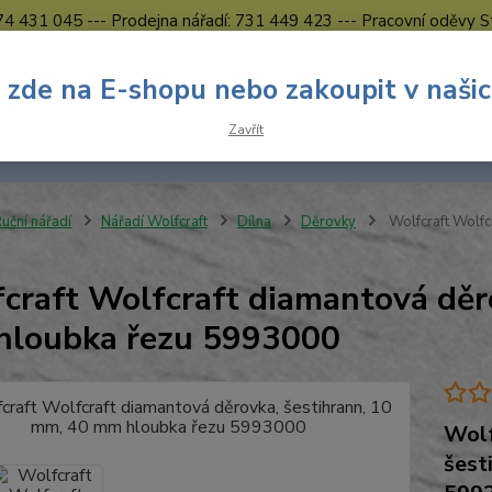
774 431 045 --- Prodejna nářadí: 731 449 423 --- Pracovní oděvy S
Obchodní podmínky
Kontakty Česká Lípa
 zde na E-shopu nebo zakoupit v naši
Nevíte
Hledat
Zavřít
731 
8.00 h
uční nářadí
Nářadí Wolfcraft
Dílna
Děrovky
Wolfcraft Wolfc
craft Wolfcraft diamantová děr
loubka řezu 5993000
Wolf
šest