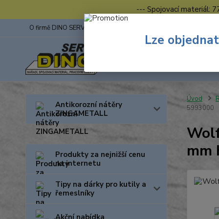
--- Spojovací materiál: 
O firmě DINO SERVIS s.r.o.
ZINGA
Fotogalerie z výstav
Lze objednat
Úvod
R
Antikorozní nátěry
5993000
ZINGAMETALL
Wolf
mm h
Produkty za nejnižší cenu
na internetu
Tipy na dárky pro kutily a
řemeslníky
Akční nabídka