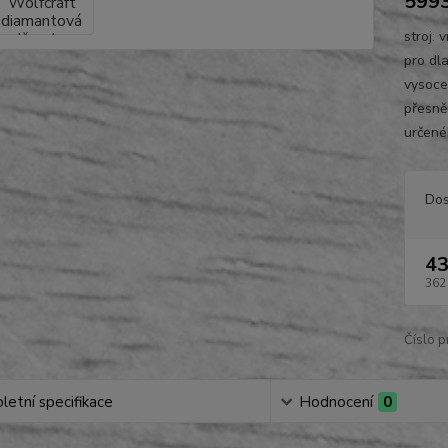
599
stroj: 
pro dl
vysoce
přesně 
určené
Dos
43
362
Číslo p
etní specifikace
Hodnocení
0