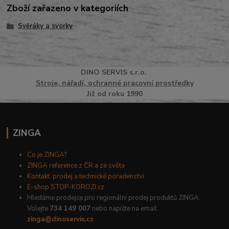
Zboží zařazeno v kategoriích
Svěráky a svorky
DINO
SERVI
S
s.r.o.
Stroje, nářadí, ochranné pracovní prostředky
Již od roku 1990
ZINGA
Co je ZINGA?
ZINGA reference z ČR a ze světa
Kontakt: prodej a technické poradenství
E-shop STOP-KOROZI.cz
Hledáme prodejce pro regionální prodej produktů ZINGA.
Volejte
734 149 007
nebo napište na email:
zinga@dinoservis.cz