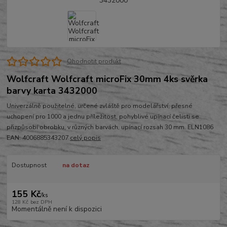
Ohodnotit produkt
Wolfcraft Wolfcraft microFix 30mm 4ks svěrka
barvy karta 3432000
Univerzálně použitelné, určené zvláště pro modelářství, přesné
uchopení pro 1000 a jednu příležitost, pohyblivé upínací čelisti se
přizpůsobí obrobku, v různých barvách, upínací rozsah 30 mm. ELN1086
EAN: 4006885343207
celý popis
Dostupnost
na dotaz
155 Kč
/
ks
128 Kč
bez DPH
Momentálně není k dispozici