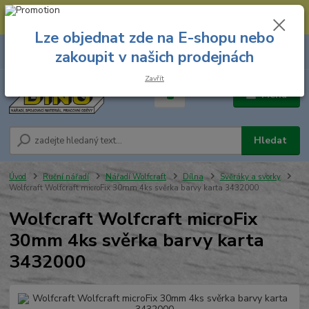
--- Spojovací materiál: 774 431 045 --- Prodejna nářadí: 731 449 423 --
- Pracovní oděvy Stružnice: 731 449 425 ---
Lze objednat zde na E-shopu nebo
0
ks
731 449 423
zakoupit v našich prodejnách
za
0,00 Kč
8.00 hod. - 16.00 hod.
Zavřít
Menu
Hledat
Úvod
Ruční nářadí
Nářadí Wolfcraft
Dílna
Svěráky a svorky
Wolfcraft Wolfcraft microFix 30mm 4ks svěrka barvy karta 3432000
Wolfcraft Wolfcraft microFix
30mm 4ks svěrka barvy karta
3432000