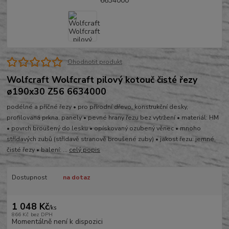
Ohodnotit produkt
Wolfcraft Wolfcraft pilový kotouč čisté řezy
ø190x30 Z56 6634000
podélné a příčné řezy • pro přírodní dřevo, konstrukční desky,
profilovaná prkna, panely • pevné hrany řezu bez vytržení • materiál: HM
• povrch broušený do lesku • opískovaný ozubený věnec • mnoho
střídavých zubů (střídavě stranově broušené zuby) • jakost řezu: jemné,
čisté řezy • balení: ...
celý popis
Dostupnost
na dotaz
1 048 Kč
/
ks
866 Kč
bez DPH
Momentálně není k dispozici