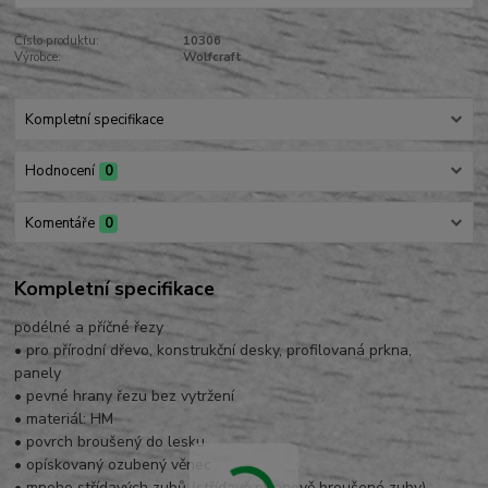
Číslo produktu:
10306
Výrobce:
Wolfcraft
Kompletní specifikace
Hodnocení
0
Komentáře
0
Kompletní specifikace
podélné a příčné řezy
• pro přírodní dřevo, konstrukční desky, profilovaná prkna,
panely
• pevné hrany řezu bez vytržení
• materiál: HM
• povrch broušený do lesku
• opískovaný ozubený věnec
• mnoho střídavých zubů (střídavě stranově broušené zuby)