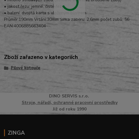
• jakost řezu: jemné, čisté řezy
• balení: dvojitá karta s vloženým blistrem
Průměr:190mm Vrtání:30mm Šířka záběru: 2,6mm počet zubů: 56
EAN:4006885663404
Zboží zařazeno v kategoriích
Pilové kotouče
DINO
SERVI
S
s.r.o.
Stroje, nářadí, ochranné pracovní prostředky
Již od roku 1990
ZINGA