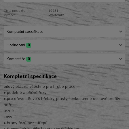
Číslo produktu:
10281
Výrobce:
Wolfcraft
Kompletní specifikace
Hodnocení
0
Komentáře
0
Kompletní specifikace
pilový plát na všechno pro hrubé práce
• podélné a příčné řezy
• pro dřevo, dřevo s hřebíky, plasty, tenkostěnné ocelové profily,
neže
lezné
kovy
• hrany řezů bez otřepů
• tlumení hluku díky laserovým štěrbinám