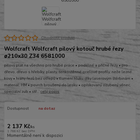
Ohodnotit produkt
Wolfcraft Wolfcraft pilový kotouč hrubé řezy
ø210x30 Z34 6581000
pilový plát na všechno pro hrubé práce • podélné a příčné řezy • pro
dřevo, dřevo s hřebíky, plasty, tenkostěnné ocelové profily, neže lezné
kovy • hrany řezů bez otřepů • tlumení hluku díky laserovým štěrbinám •
materiál: HM • povrch broušený do lesku • opískovaný ozubený věnec,
speciální zub • stř...
celý popis
Dostupnost
na dotaz
2 137 Kč
/
ks
1 766 Kč
bez DPH
Momentálně není k dispozici