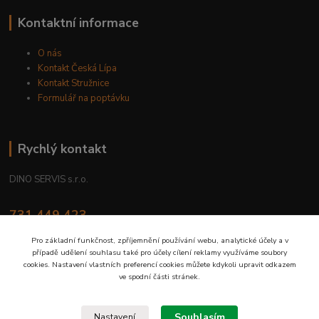
Kontaktní informace
O nás
Kontakt Česká Lípa
Kontakt Stružnice
Formulář na poptávku
Rychlý kontakt
DINO SERVIS s.r.o.
731 449 423
8.00 hod. - 16.00 hod.
Pro základní funkčnost, zpříjemnění používání webu, analytické účely a v
případě udělení souhlasu také pro účely cílení reklamy využíváme soubory
prodejna@dinoservis.cz
cookies. Nastavení vlastních preferencí cookies můžete kdykoli upravit odkazem
ve spodní části stránek.
Souhlasím
Nastavení