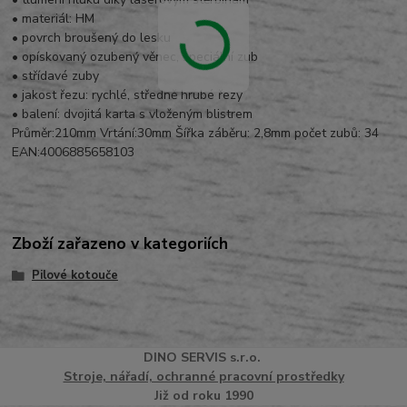
• materiál: HM
• povrch broušený do lesku
• opískovaný ozubený věnec, speciální zub
• střídavé zuby
• jakost řezu: rychlé, středně hrubé řezy
• balení: dvojitá karta s vloženým blistrem
Průměr:210mm Vrtání:30mm Šířka záběru: 2,8mm počet zubů: 34
EAN:4006885658103
Zboží zařazeno v kategoriích
Pilové kotouče
DINO
SERVI
S
s.r.o.
Stroje, nářadí, ochranné pracovní prostředky
Již od roku 1990