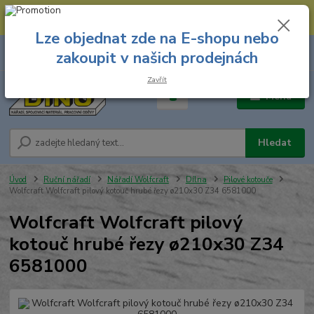
--- Spojovací materiál: 774 431 045 --- Prodejna nářadí: 731 449 423 --
- Pracovní oděvy Stružnice: 731 449 425 ---
Lze objednat zde na E-shopu nebo
0
ks
731 449 423
zakoupit v našich prodejnách
za
0,00 Kč
8.00 hod. - 16.00 hod.
Zavřít
Menu
Hledat
Úvod
Ruční nářadí
Nářadí Wolfcraft
Dílna
Pilové kotouče
Wolfcraft Wolfcraft pilový kotouč hrubé řezy ø210x30 Z34 6581000
Wolfcraft Wolfcraft pilový
kotouč hrubé řezy ø210x30 Z34
6581000