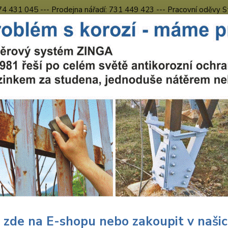
774 431 045 --- Prodejna nářadí: 731 449 423 --- Pracovní oděvy S
Obchodní podmínky
Kontakty Česká Lípa
Nevíte
Hledat
731 
8.00 h
uční nářadí
Nářadí Wolfcraft
Dílna
Pilové kotouče
Wolfcraft
craft Wolfcraft pilový kotouč 
9000
Wolf
ø14
 zde na E-shopu nebo zakoupit v naši
zvlaště