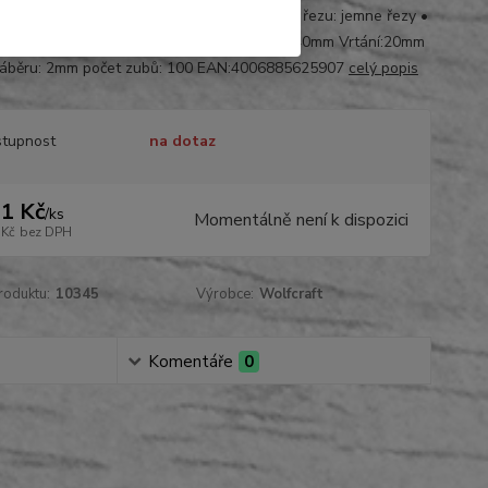
panely • material: CV • špičaty zub • jakost řezu: jemne řezy •
: dvojita karta s vloženym blistrem Průměr:140mm Vrtání:20mm
záběru: 2mm počet zubů: 100 EAN:4006885625907
celý popis
tupnost
na dotaz
1 Kč
/
ks
Momentálně není k dispozici
 Kč
bez DPH
roduktu:
10345
Výrobce:
Wolfcraft
Komentáře
0