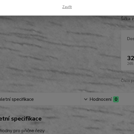
prkna, 
Zavřít
baleni
Šířka 
Dos
32
265
Číslo p
etní specifikace
Hodnocení
0
tní specifikace
hodny pro přične řezy