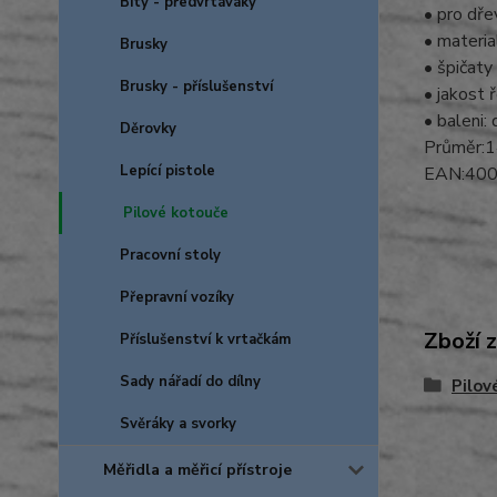
Bity - předvrtáváky
• pro dře
• materia
Brusky
• špičaty
Brusky - příslušenství
• jakost 
• baleni:
Děrovky
Průměr:1
Lepící pistole
EAN:40
Pilové kotouče
Pracovní stoly
Přepravní vozíky
Zboží 
Příslušenství k vrtačkám
Sady nářadí do dílny
Pilov
Svěráky a svorky
Měřidla a měřicí přístroje