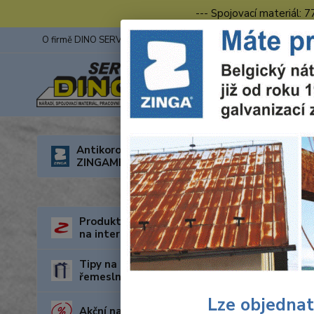
--- Spojovací materiál: 
O firmě DINO SERVIS s.r.o.
ZINGA
Fotogalerie z výstav
Úvod
R
Antikorozní nátěry
ZINGAMETALL
Wolf
625
Produkty za nejnižší cenu
na internetu
Tipy na dárky pro kutily a
řemeslníky
Lze objednat
Akční nabídka