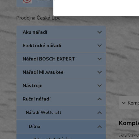
Prodejna Česká Lípa
Aku nářadí
Elektrické nářadí
Nářadí BOSCH EXPERT
Nářadí Milwaukee
Nástroje
Ruční nářadí
Kompl
Nářadí Wolfcraft
Komple
Dílna
zvlaště v