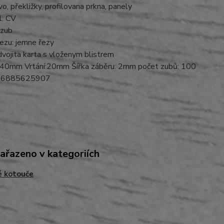
vo, překližky, profilovana prkna, panely
l: CV
 zub
řezu: jemne řezy
 dvojita karta s vloženym blistrem
40mm Vrtání:20mm Šířka záběru: 2mm počet zubů: 100
06885625907
zařazeno v kategoriích
é kotouče