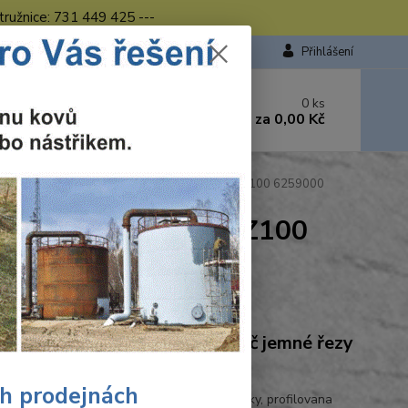
tružnice: 731 449 425 ---
Přihlášení
 si rady? Zavolejte.
0
ks
449 423
za
0,00 Kč
od. - 16.00 hod.
 Wolfcraft pilový kotouč jemné řezy ø140x20 Z100 6259000
jemné řezy ø140x20 Z100
Ohodnotit produkt
craft Wolfcraft pilový kotouč jemné řezy
0x20 Z100 6259000
ch prodejnách
 vhodny pro přične řezy • pro dřevo, překližky, profilovana