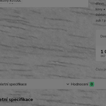
dřevo, 
kovy •
štěrbi
zub / p
Dos
1 
867
Číslo p
etní specifikace
Hodnocení
0
tní specifikace