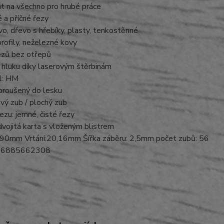
át na všechno pro hrubé práce
 a příčné řezy
vo, dřevo s hřebíky, plasty, tenkostěnné
rofily, neželezné kovy
ezů bez otřepů
 hluku díky laserovým štěrbinám
ál: HM
broušený do lesku
vý zub / plochý zub
řezu: jemné, čisté řezy
 dvojitá karta s vloženým blistrem
90mm Vrtání:20,16mm Šířka záběru: 2,5mm počet zubů: 56
06885662308