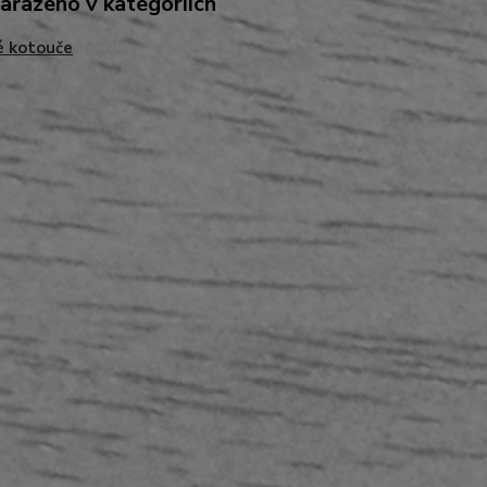
zařazeno v kategoriích
é kotouče