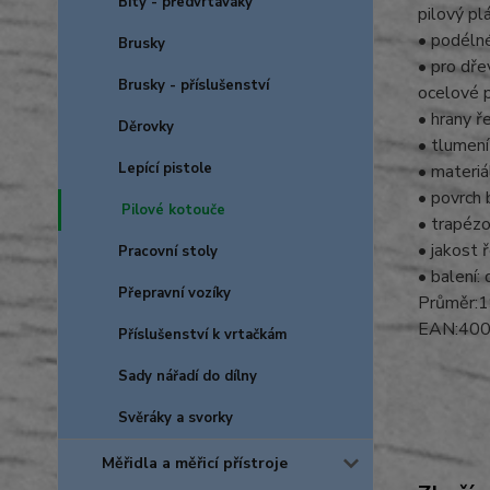
Bity - předvrtáváky
pilový pl
• podélné
Brusky
• pro dře
Brusky - příslušenství
ocelové p
• hrany ř
Děrovky
• tlumení
Lepící pistole
• materi
• povrch 
Pilové kotouče
• trapézo
• jakost 
Pracovní stoly
• balení:
Přepravní vozíky
Průměr:1
EAN:40
Příslušenství k vrtačkám
Sady nářadí do dílny
Svěráky a svorky
Měřidla a měřicí přístroje