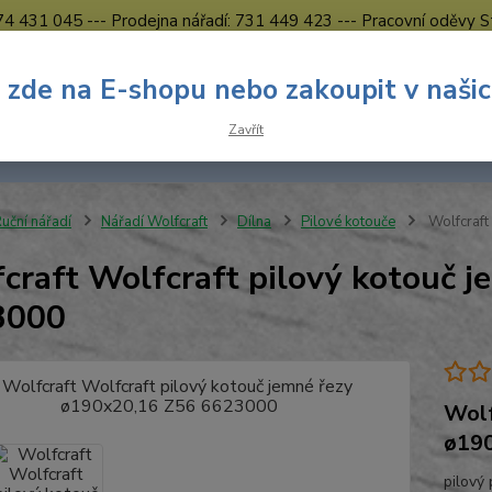
774 431 045 --- Prodejna nářadí: 731 449 423 --- Pracovní oděvy S
Obchodní podmínky
Kontakty Česká Lípa
 zde na E-shopu nebo zakoupit v naši
Nevíte
Hledat
Zavřít
731 
8.00 h
uční nářadí
Nářadí Wolfcraft
Dílna
Pilové kotouče
Wolfcraft
craft Wolfcraft pilový kotouč 
3000
Wolf
ø19
pilový