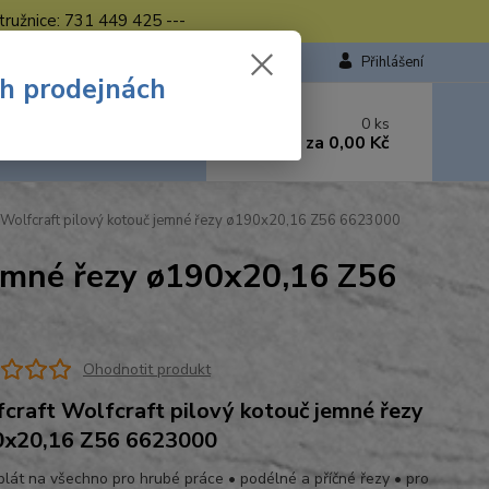
tružnice: 731 449 425 ---
Přihlášení
ch prodejnách
 si rady? Zavolejte.
0
ks
449 423
za
0,00 Kč
od. - 16.00 hod.
 Wolfcraft pilový kotouč jemné řezy ø190x20,16 Z56 6623000
jemné řezy ø190x20,16 Z56
Ohodnotit produkt
craft Wolfcraft pilový kotouč jemné řezy
0x20,16 Z56 6623000
 plát na všechno pro hrubé práce • podélné a příčné řezy • pro