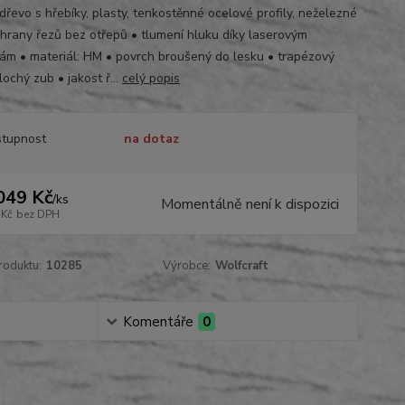
dřevo s hřebíky, plasty, tenkostěnné ocelové profily, neželezné
 hrany řezů bez otřepů • tlumení hluku díky laserovým
nám • materiál: HM • povrch broušený do lesku • trapézový
lochý zub • jakost ř...
celý popis
tupnost
na dotaz
049 Kč
/
ks
Momentálně není k dispozici
 Kč
bez DPH
roduktu:
10285
Výrobce:
Wolfcraft
Komentáře
0