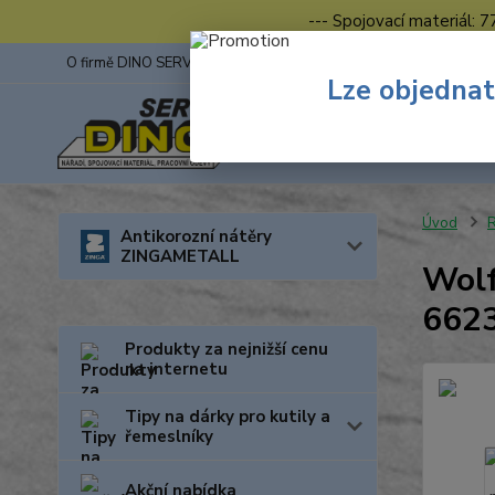
--- Spojovací materiál: 
O firmě DINO SERVIS s.r.o.
ZINGA
Fotogalerie z výstav
Lze objednat
Úvod
R
Antikorozní nátěry
ZINGAMETALL
Wolf
662
Produkty za nejnižší cenu
na internetu
Tipy na dárky pro kutily a
řemeslníky
Akční nabídka