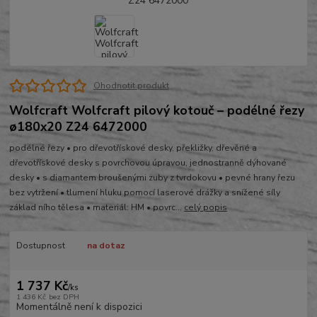
Ohodnotit produkt
Wolfcraft Wolfcraft pilový kotouč – podélné řezy
ø180x20 Z24 6472000
podélné řezy • pro dřevotřískové desky, překližky, dřevěné a
dřevotřískové desky s povrchovou úpravou, jednostranně dýhované
desky • s diamantem broušenými zuby z tvrdokovu • pevné hrany řezu
bez vytržení • tlumení hluku pomocí laserové drážky a snížené síly
základ ního tělesa • materiál: HM • povrc...
celý popis
Dostupnost
na dotaz
1 737 Kč
/
ks
1 436 Kč
bez DPH
Momentálně není k dispozici