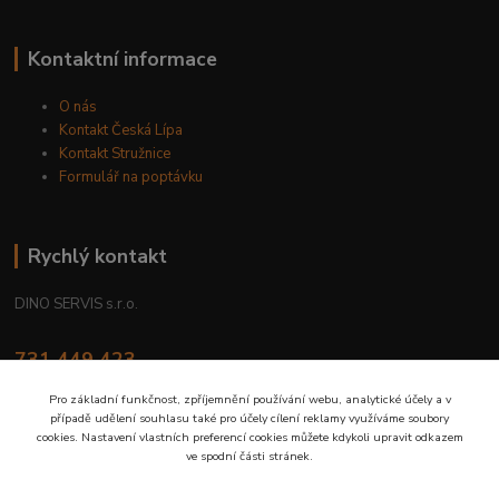
Kontaktní informace
O nás
Kontakt Česká Lípa
Kontakt Stružnice
Formulář na poptávku
Rychlý kontakt
DINO SERVIS s.r.o.
731 449 423
8.00 hod. - 16.00 hod.
Pro základní funkčnost, zpříjemnění používání webu, analytické účely a v
případě udělení souhlasu také pro účely cílení reklamy využíváme soubory
prodejna@dinoservis.cz
cookies. Nastavení vlastních preferencí cookies můžete kdykoli upravit odkazem
ve spodní části stránek.