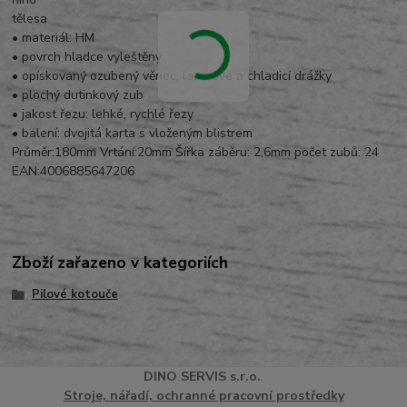
tělesa
• materiál: HM
• povrch hladce vyleštěný
• opískovaný ozubený věnec, laserové a chladicí drážky
• plochý dutinkový zub
• jakost řezu: lehké, rychlé řezy
• balení: dvojitá karta s vloženým blistrem
Průměr:180mm Vrtání:20mm Šířka záběru: 2,6mm počet zubů: 24
EAN:4006885647206
Zboží zařazeno v kategoriích
Pilové kotouče
DINO
SERVI
S
s.r.o.
Stroje, nářadí, ochranné pracovní prostředky