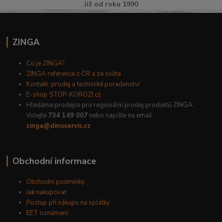
Již od roku 1990
ZINGA
Co je ZINGA?
ZINGA reference z ČR a ze světa
Kontakt: prodej a technické poradenství
E-shop STOP-KOROZI.cz
Hledáme prodejce pro regionální prodej produktů ZINGA.
Volejte
734 149 007
nebo napište na email:
zinga@dinoservis.cz
Obchodní informace
Obchodní podmínky
Jak nakupovat
Postup při nákupu na splátky
EET oznámení