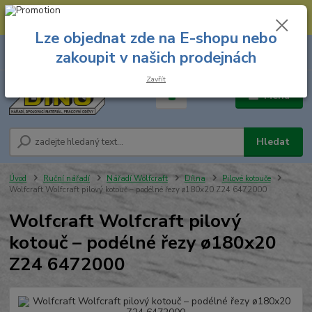
--- Spojovací materiál: 774 431 045 --- Prodejna nářadí: 731 449 423 --
- Pracovní oděvy Stružnice: 731 449 425 ---
Lze objednat zde na E-shopu nebo
0
ks
731 449 423
zakoupit v našich prodejnách
za
0,00 Kč
8.00 hod. - 16.00 hod.
Zavřít
Menu
Hledat
Úvod
Ruční nářadí
Nářadí Wolfcraft
Dílna
Pilové kotouče
Wolfcraft Wolfcraft pilový kotouč – podélné řezy ø180x20 Z24 6472000
Wolfcraft Wolfcraft pilový
kotouč – podélné řezy ø180x20
Z24 6472000