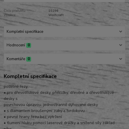
Číslo produktu:
10296
Výrobce:
Wolfcraft
Kompletní specifikace
Hodnocení
0
Komentáře
0
Kompletní specifikace
podélné řezy
• pro dřevotřískové desky, překližky, dřevěné a dřevotřískové
desky s
povrchovou úpravou, jednostranně dýhované desky
• s diamantem broušenými zuby z tvrdokovu
• pevné hrany řezu bez vytržení
• tlumení hluku pomocí laserové drážky a snížené síly základ
ního