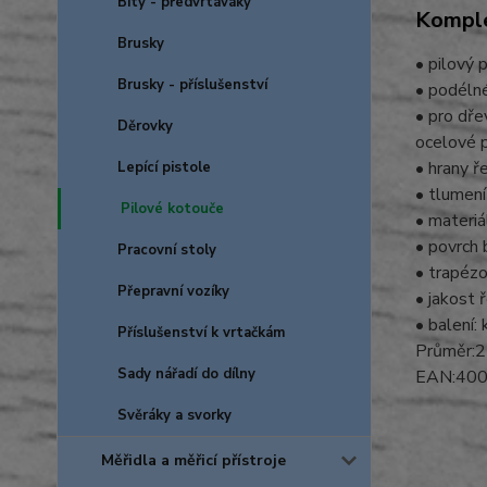
Bity - předvrtáváky
Komple
Brusky
• pilový 
Brusky - příslušenství
• podélné
• pro dře
Děrovky
ocelové p
• hrany ř
Lepící pistole
• tlumení
Pilové kotouče
• materi
• povrch 
Pracovní stoly
• trapézo
Přepravní vozíky
• jakost 
• balení:
Příslušenství k vrtačkám
Průměr:2
Sady nářadí do dílny
EAN:40
Svěráky a svorky
Měřidla a měřicí přístroje