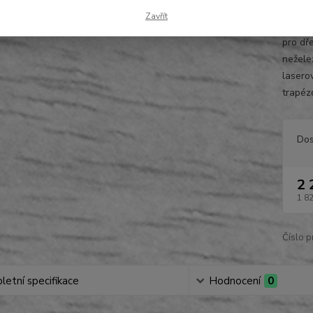
668
Zavřít
• pilo
pro dře
nežele
lasero
trapézo
Dos
2 
1 8
Číslo p
etní specifikace
Hodnocení
0