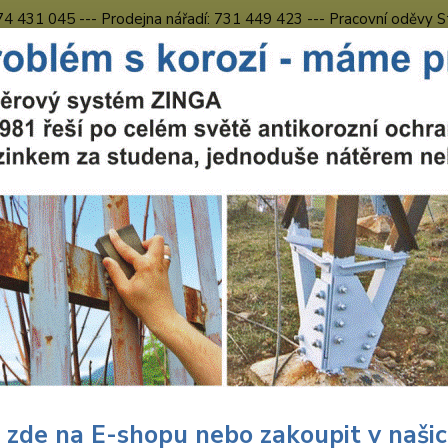
774 431 045 --- Prodejna nářadí: 731 449 423 --- Pracovní oděvy S
Obchodní podmínky
Kontakty Česká Lípa
Nevíte
Hledat
731 
8.00 h
uční nářadí
Nářadí Wolfcraft
Dílna
Pilové kotouče
Wolfcraft 
000
craft Wolfcraft pilový kotouč pr
, pr. 250x30 Z42 6680000
Wolf
cirk
 zde na E-shopu nebo zakoupit v naši