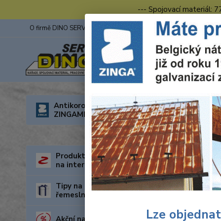
--- Spojovací materiál: 
O firmě DINO SERVIS s.r.o.
ZINGA
Fotogalerie z výstav
Úvod
R
Antikorozní nátěry
Z42 6680
ZINGAMETALL
Wolf
řezy
Produkty za nejnižší cenu
na internetu
Tipy na dárky pro kutily a
řemeslníky
Lze objednat
Akční nabídka