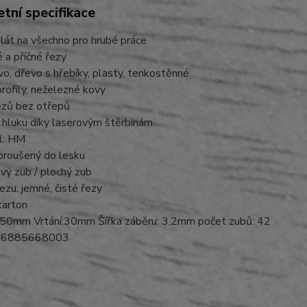
tní specifikace
plát na všechno pro hrubé práce
 a příčné řezy
vo, dřevo s hřebíky, plasty, tenkostěnné
rofily, neželezné kovy
ezů bez otřepů
 hluku díky laserovým štěrbinám
ál: HM
broušený do lesku
vý zub / plochý zub
řezu: jemné, čisté řezy
 karton
50mm Vrtání:30mm Šířka záběru: 3,2mm počet zubů: 42
06885668003