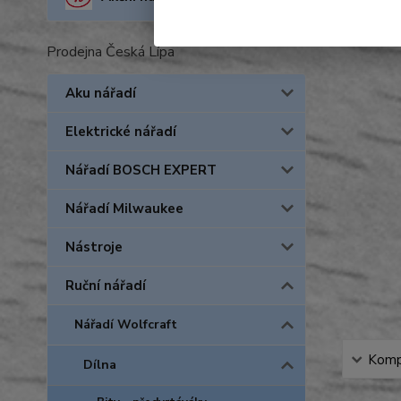
Prodejna Česká Lípa
Aku nářadí
Elektrické nářadí
Nářadí BOSCH EXPERT
Nářadí Milwaukee
Nástroje
Ruční nářadí
Nářadí Wolfcraft
Kompl
Dílna