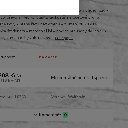
0000
vý plát na všechno pro hrubé práce • podélné a příčné řezy •
vo, dřevo s hřebíky, plasty, tenkostěnné ocelové profily,
zné kovy • hrany řezů bez otřepů • tlumení hluku díky
vým štěrbinám • materiál: HM • povrch broušený do lesku •
vý zub / plochý zub • jakost...
celý popis
tupnost
na dotaz
208 Kč
/
ks
Momentálně není k dispozici
25 Kč
bez DPH
roduktu:
10363
Výrobce:
Wolfcraft
Komentáře
0