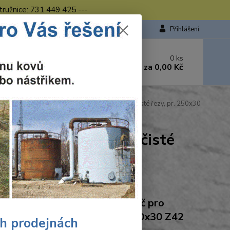
tružnice: 731 449 425 ---
Přihlášení
 si rady? Zavolejte.
0
ks
449 423
za
0,00 Kč
od. - 16.00 hod.
Wolfcraft pilový kotouč pro cirkulárky jemné, čisté řezy, pr. 250x30
o cirkulárky jemné, čisté
Ohodnotit produkt
craft Wolfcraft pilový kotouč pro
ulárky jemné, čisté řezy, pr. 250x30 Z42
ch prodejnách