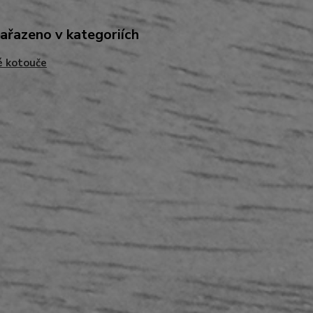
zařazeno v kategoriích
é kotouče