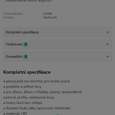
Momentálně není k dispozici
Číslo produktu:
10366
Výrobce:
Wolfcraft
Kompletní specifikace
Hodnocení
0
Komentáře
0
Kompletní specifikace
• pilový plát na všechno pro hrubé práce
• podélné a příčné řezy
• pro dřevo, dřevo s hřebíky, plasty, tenkostěnné
ocelové profily, neželezné kovy
• hrany řezů bez otřepů
• tlumení hluku díky laserovým štěrbinám
• materiál: HM