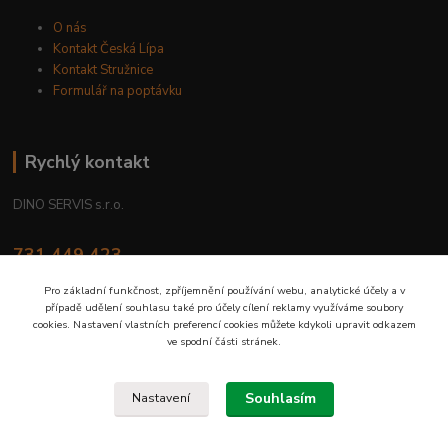
O nás
Kontakt Česká Lípa
Kontakt Stružnice
Formulář na poptávku
Rychlý kontakt
DINO SERVIS s.r.o.
731 449 423
8.00 hod. - 16.00 hod.
Pro základní funkčnost, zpříjemnění používání webu, analytické účely a v
případě udělení souhlasu také pro účely cílení reklamy využíváme soubory
prodejna@dinoservis.cz
cookies. Nastavení vlastních preferencí cookies můžete kdykoli upravit odkazem
ve spodní části stránek.
Souhlasím
Nastavení