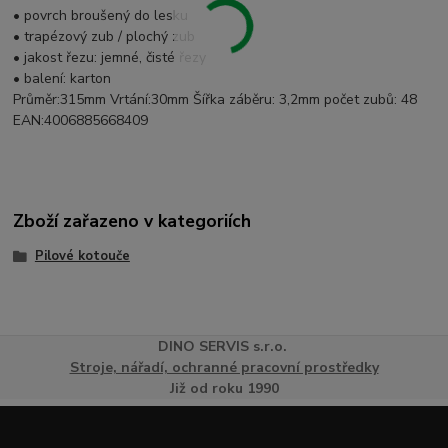
• povrch broušený do lesku
• trapézový zub / plochý zub
• jakost řezu: jemné, čisté řezy
• balení: karton
Průměr:315mm Vrtání:30mm Šířka záběru: 3,2mm počet zubů: 48
EAN:4006885668409
Zboží zařazeno v kategoriích
Pilové kotouče
DINO
SERVI
S
s.r.o.
Stroje, nářadí, ochranné pracovní prostředky
Již od roku 1990