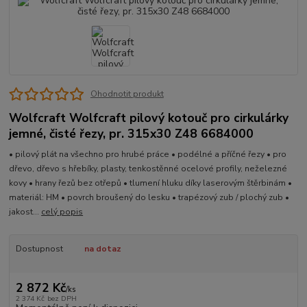
Ohodnotit produkt
Wolfcraft Wolfcraft pilový kotouč pro cirkulárky
jemné, čisté řezy, pr. 315x30 Z48 6684000
• pilový plát na všechno pro hrubé práce • podélné a příčné řezy • pro
dřevo, dřevo s hřebíky, plasty, tenkostěnné ocelové profily, neželezné
kovy • hrany řezů bez otřepů • tlumení hluku díky laserovým štěrbinám •
materiál: HM • povrch broušený do lesku • trapézový zub / plochý zub •
jakost...
celý popis
Dostupnost
na dotaz
2 872 Kč
/
ks
2 374 Kč
bez DPH