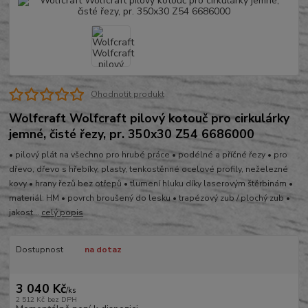
Ohodnotit produkt
Wolfcraft Wolfcraft pilový kotouč pro cirkulárky
jemné, čisté řezy, pr. 350x30 Z54 6686000
• pilový plát na všechno pro hrubé práce • podélné a příčné řezy • pro
dřevo, dřevo s hřebíky, plasty, tenkostěnné ocelové profily, neželezné
kovy • hrany řezů bez otřepů • tlumení hluku díky laserovým štěrbinám •
materiál: HM • povrch broušený do lesku • trapézový zub / plochý zub •
jakost...
celý popis
Dostupnost
na dotaz
3 040 Kč
/
ks
2 512 Kč
bez DPH