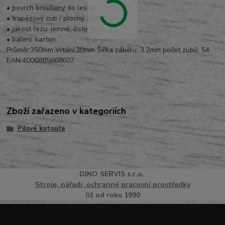
• povrch broušený do lesku
• trapézový zub / plochý zub
• jakost řezu: jemné, čisté řezy
• balení: karton
Průměr:350mm Vrtání:30mm Šířka záběru: 3,2mm počet zubů: 54
EAN:4006885668607
Zboží zařazeno v kategoriích
Pilové kotouče
DINO
SERVI
S
s.r.o.
Stroje, nářadí, ochranné pracovní prostředky
Již od roku 1990