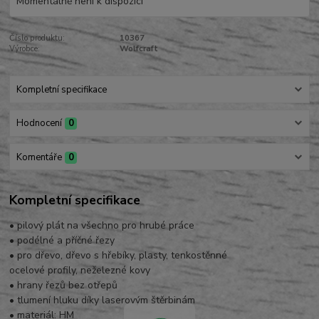
Momentálně není k dispozici
Číslo produktu:
10367
Výrobce:
Wolfcraft
Kompletní specifikace
Hodnocení
0
Komentáře
0
Kompletní specifikace
• pilový plát na všechno pro hrubé práce
• podélné a příčné řezy
• pro dřevo, dřevo s hřebíky, plasty, tenkostěnné
ocelové profily, neželezné kovy
• hrany řezů bez otřepů
• tlumení hluku díky laserovým štěrbinám
• materiál: HM