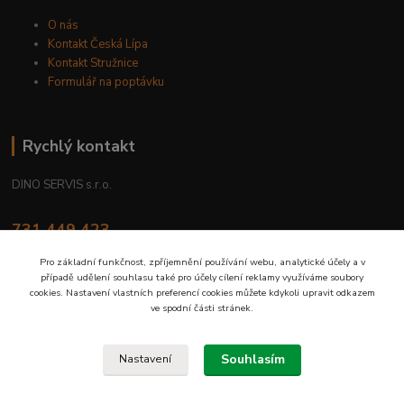
O nás
Kontakt Česká Lípa
Kontakt Stružnice
Formulář na poptávku
Rychlý kontakt
DINO SERVIS s.r.o.
731 449 423
8.00 hod. - 16.00 hod.
Pro základní funkčnost, zpříjemnění používání webu, analytické účely a v
případě udělení souhlasu také pro účely cílení reklamy využíváme soubory
prodejna@dinoservis.cz
cookies. Nastavení vlastních preferencí cookies můžete kdykoli upravit odkazem
ve spodní části stránek.
Souhlasím
Nastavení