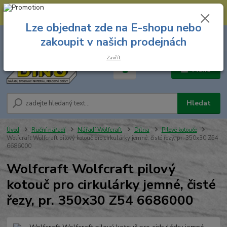
--- Spojovací materiál: 774 431 045 --- Prodejna nářadí: 731 449 423 --
- Pracovní oděvy Stružnice: 731 449 425 ---
Lze objednat zde na E-shopu nebo
0
ks
731 449 423
zakoupit v našich prodejnách
za
0,00 Kč
8.00 hod. - 16.00 hod.
Zavřít
Menu
Hledat
Úvod
Ruční nářadí
Nářadí Wolfcraft
Dílna
Pilové kotouče
Wolfcraft Wolfcraft pilový kotouč pro cirkulárky jemné, čisté řezy, pr. 350x30 Z54
6686000
Wolfcraft Wolfcraft pilový
kotouč pro cirkulárky jemné, čisté
řezy, pr. 350x30 Z54 6686000