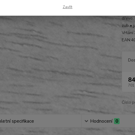
660
Zavřít
pro tvr
dřevo, 
zub • 
Vrtání
EAN:4
Dos
84
701
Číslo p
etní specifikace
Hodnocení
0