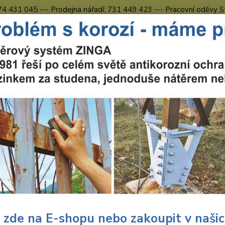
774 431 045 --- Prodejna nářadí: 731 449 423 --- Pracovní oděvy S
Obchodní podmínky
Kontakty Česká Lípa
Nevíte
Hledat
731 
8.00 h
uční nářadí
Nářadí Wolfcraft
Dílna
Pilové kotouče
Wolfcraft 
56 6604000
craft Wolfcraft pilový kotouč p
,pr. 315x30 Z56 6604000
Wolf
cirk
 zde na E-shopu nebo zakoupit v naši