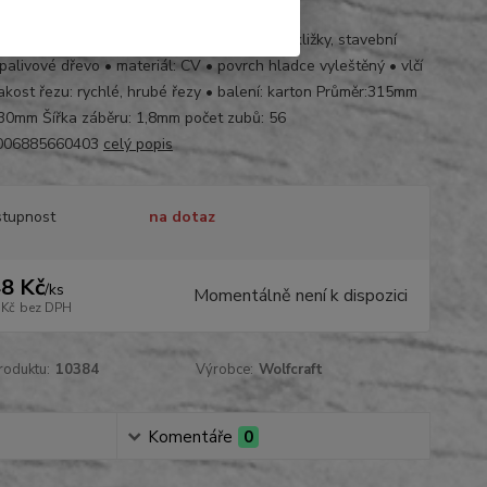
4000
dé a měkké dřevo, dřevotřískové desky, překližky, stavební
palivové dřevo • materiál: CV • povrch hladce vyleštěný • vlčí
jakost řezu: rychlé, hrubé řezy • balení: karton Průměr:315mm
:30mm Šířka záběru: 1,8mm počet zubů: 56
006885660403
celý popis
tupnost
na dotaz
8 Kč
/
ks
Momentálně není k dispozici
 Kč
bez DPH
roduktu:
10384
Výrobce:
Wolfcraft
Komentáře
0