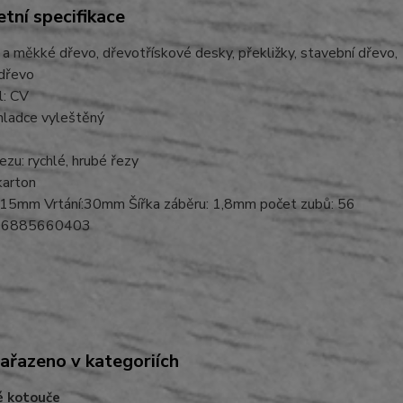
tní specifikace
 a měkké dřevo, dřevotřískové desky, překližky, stavební dřevo,
 dřevo
l: CV
hladce vyleštěný
řezu: rychlé, hrubé řezy
 karton
15mm Vrtání:30mm Šířka záběru: 1,8mm počet zubů: 56
06885660403
zařazeno v kategoriích
é kotouče