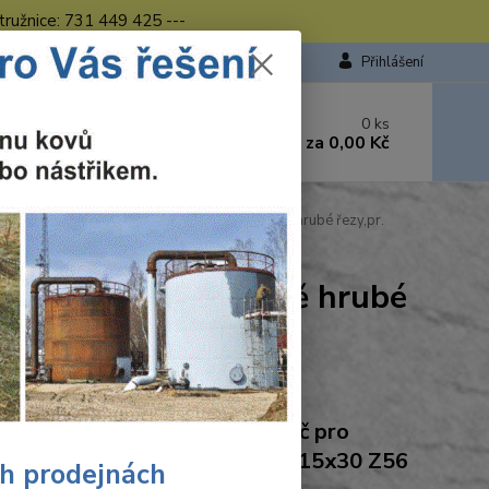
tružnice: 731 449 425 ---
Přihlášení
 si rady? Zavolejte.
0
ks
449 423
za
0,00 Kč
od. - 16.00 hod.
Wolfcraft pilový kotouč pro cirkulárky středně hrubé řezy,pr.
ro cirkulárky středně hrubé
Ohodnotit produkt
craft Wolfcraft pilový kotouč pro
ulárky středně hrubé řezy,pr. 315x30 Z56
ch prodejnách