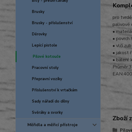
Bity - předvrtáváky
Komple
Brusky
pro tvrdé
Brusky - příslušenství
palivové
• materiá
Děrovky
• povrch 
• vlčí zub
Lepící pistole
• jakost 
Pilové kotouče
• balení:
Průměr:3
Pracovní stoly
EAN:40
Přepravní vozíky
Příslušenství k vrtačkám
Sady nářadí do dílny
Svěráky a svorky
Zboží 
Měřidla a měřicí přístroje
Pilov