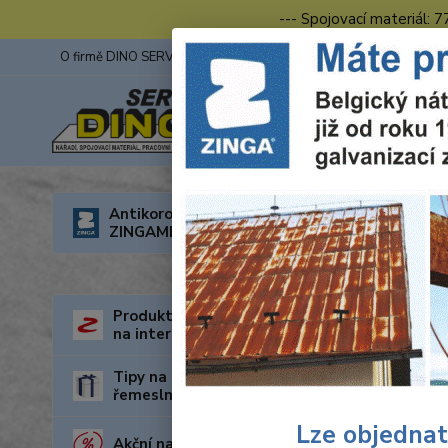
--- Spojovací materiál: 
O firmě DINO SERVIS s.r.o.
ZINGA
Fotogalerie z výstav
Úvod
R
Antikorozní nátěry
315x30 Z
ZINGAMETALL
Wolf
řezy
Produkty za nejnižší cenu
na internetu
Tipy na dárky pro kutily a
řemeslníky
Lze objednat
Akční nabídka