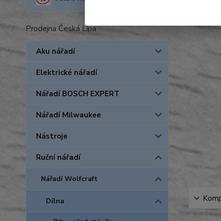
Prodejna Česká Lípa
Aku nářadí
Elektrické nářadí
Nářadí BOSCH EXPERT
Nářadí Milwaukee
Nástroje
Ruční nářadí
Nářadí Wolfcraft
Kompl
Dílna