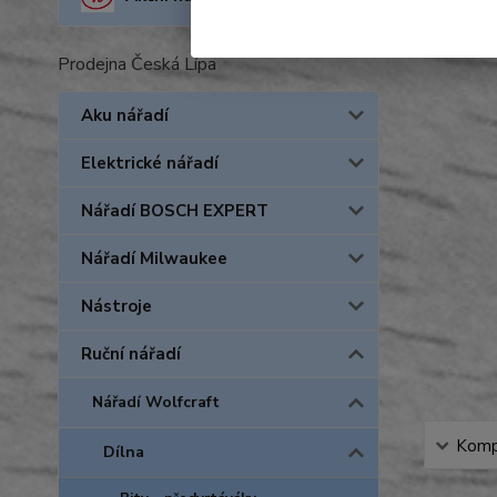
Prodejna Česká Lípa
Aku nářadí
Elektrické nářadí
Nářadí BOSCH EXPERT
Nářadí Milwaukee
Nástroje
Ruční nářadí
Nářadí Wolfcraft
Kompl
Dílna