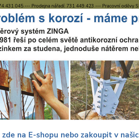
774 431 045 --- Prodejna nářadí: 731 449 423 --- Pracovní oděvy S
Obchodní podmínky
Kontakty Česká Lípa
Nevíte
Hledat
731 
8.00 h
uční nářadí
Nářadí Wolfcraft
Dílna
Pilové kotouče
Wolfcraft 
32 6666000
craft Wolfcraft pilový kotouč p
,pr. 350x30 Z32 6666000
Wolf
cirk
 zde na E-shopu nebo zakoupit v naši