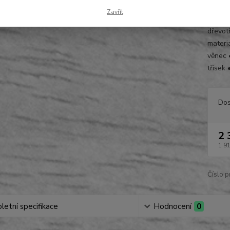
666
Zavřít
podélné
dřevotř
materi
věnec 
třísek 
Dos
2 
1 9
Číslo p
etní specifikace
Hodnocení
0