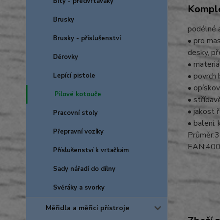
Bity - předvrtáváky
Komple
Brusky
podélné a
Brusky - příslušenství
• pro mas
desky, př
Děrovky
• materi
• povrch 
Lepící pistole
• opísko
Pilové kotouče
• střídav
• jakost 
Pracovní stoly
• balení:
Přepravní vozíky
Průměr:3
EAN:40
Příslušenství k vrtačkám
Sady nářadí do dílny
Svěráky a svorky
Měřidla a měřicí přístroje