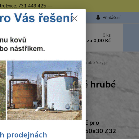
tružnice: 731 449 425 ---
Přihlášení
 si rady? Zavolejte.
0
ks
449 423
za
0,00 Kč
od. - 16.00 hod.
Wolfcraft pilový kotouč pro cirkulárky středně hrubé řezy,pr.
ro cirkulárky středně hrubé
Ohodnotit produkt
craft Wolfcraft pilový kotouč pro
ulárky středně hrubé řezy,pr. 350x30 Z32
ch prodejnách