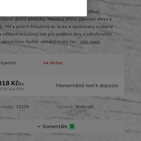
6000
 a příčné řezy • pro masivní dřevo, přírodní dřevo,
ískové desky, překližky, stavební dřevo, palivové dřevo •
ál: HM • povrch broušený do lesku • opískovaný ozubený
• střídavě broušený zub pro podélné řezy s odlučovačem
• jakost řezu: rychlé, středně hrubé řez...
celý popis
tupnost
na dotaz
318 Kč
/
ks
Momentálně není k dispozici
16 Kč
bez DPH
roduktu:
10379
Výrobce:
Wolfcraft
Komentáře
0