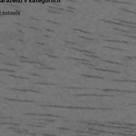
zařazeno v kategoriích
é kotouče