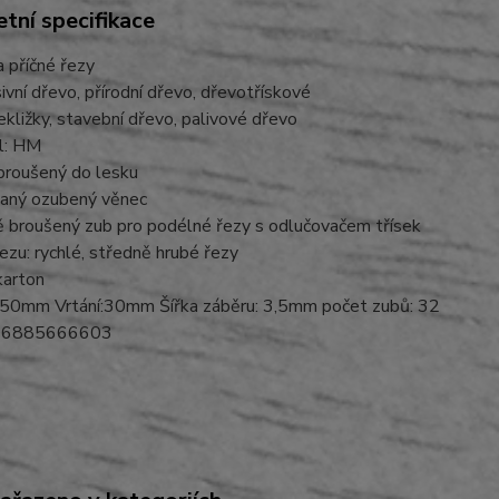
tní specifikace
 příčné řezy
ivní dřevo, přírodní dřevo, dřevotřískové
ekližky, stavební dřevo, palivové dřevo
ál: HM
broušený do lesku
vaný ozubený věnec
ě broušený zub pro podélné řezy s odlučovačem třísek
řezu: rychlé, středně hrubé řezy
 karton
50mm Vrtání:30mm Šířka záběru: 3,5mm počet zubů: 32
06885666603