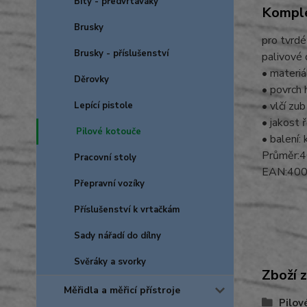
Bity - předvrtáváky
Komple
Brusky
pro tvrdé
Brusky - příslušenství
palivové
• materiá
Děrovky
• povrch 
• vlčí zub
Lepící pistole
• jakost 
Pilové kotouče
• balení:
Průměr:4
Pracovní stoly
EAN:40
Přepravní vozíky
Příslušenství k vrtačkám
Sady nářadí do dílny
Svěráky a svorky
Zboží 
Měřidla a měřicí přístroje
Pilov