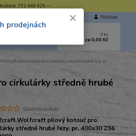
tružnice: 731 449 425 ---
Přihlášení
ch prodejnách
 si rady? Zavolejte.
0
ks
449 423
za
0,00 Kč
od. - 16.00 hod.
Wolfcraft pilový kotouč pro cirkulárky středně hrubé řezy, pr.
ro cirkulárky středně hrubé
Ohodnotit produkt
craft Wolfcraft pilový kotouč pro
ulárky středně hrubé řezy, pr. 400x30 Z56