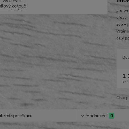
660
pro tvr
dřevo, 
zub • 
Vrtání
celý p
Dos
1 
974
Číslo p
etní specifikace
Hodnocení
0