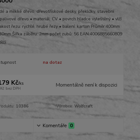
8000
dé a měkké dřevo, dřevotřískové desky, překližky, stavební
palivové dřevo • materiál: CV • povrch hladce vyleštěný • vlčí
jakost řezu: rychlé, hrubé řezy • balení: karton Průměr:400mm
:30mm Šířka záběru: 2mm počet zubů: 56 EAN:4006885660809
opis
tupnost
na dotaz
179 Kč
/
ks
Momentálně není k dispozici
 Kč
bez DPH
roduktu:
10386
Výrobce:
Wolfcraft
Komentáře
0