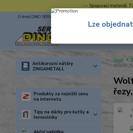
--- Spojovací materiál: 
O firmě DINO SERVIS s.r.o.
ZINGA
Fotogalerie z výstav
Lze objednat
Úvod
R
Antikorozní nátěry
400x30 Z
ZINGAMETALL
Wolf
řezy
Produkty za nejnižší cenu
na internetu
Tipy na dárky pro kutily a
řemeslníky
Akční nabídka