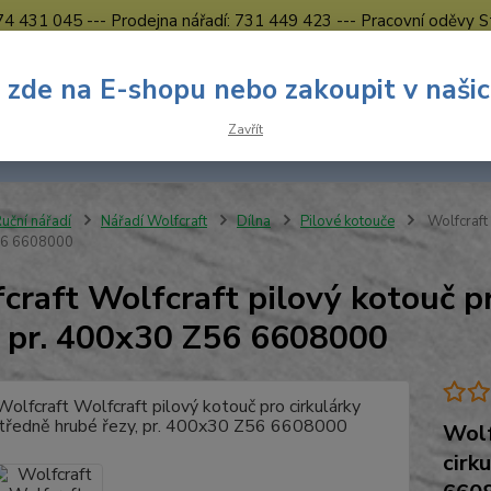
774 431 045 --- Prodejna nářadí: 731 449 423 --- Pracovní oděvy S
Obchodní podmínky
Kontakty Česká Lípa
 zde na E-shopu nebo zakoupit v naši
Nevíte
Hledat
Zavřít
731 
8.00 h
uční nářadí
Nářadí Wolfcraft
Dílna
Pilové kotouče
Wolfcraft 
56 6608000
craft Wolfcraft pilový kotouč p
, pr. 400x30 Z56 6608000
Wolf
cirk