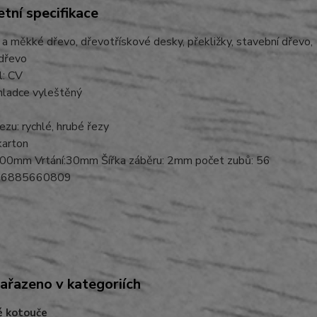
tní specifikace
 a měkké dřevo, dřevotřískové desky, překližky, stavební dřevo,
 dřevo
l: CV
hladce vyleštěný
řezu: rychlé, hrubé řezy
 karton
00mm Vrtání:30mm Šířka záběru: 2mm počet zubů: 56
06885660809
zařazeno v kategoriích
é kotouče