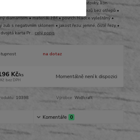
ivní dřevo, dřevotřískové desky, překližky, laťovky, kon
ní desky, profilovaná prkna, panely • hrany řezů bez otřepů •
ný diamantem • materiál: HM • povrch hladce vyleštěný •
ý zub s negativním sklonem • jakost řezu: jemné, čisté řezy •
 dvojitá karta Pr...
celý popis
tupnost
na dotaz
196 Kč
/
ks
Momentálně není k dispozici
 Kč
bez DPH
roduktu:
10398
Výrobce:
Wolfcraft
Komentáře
0