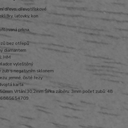
ní dřevo, dřevotřískové
ekližky, laťovky, kon
ofilovaná prkna,
ezů bez otřepů
ný diamantem
ál: HM
hladce vyleštěný
ý zub s negativním sklonem
řezu: jemné, čisté řezy
dvojitá karta
50mm Vrtání:30,2mm Šířka záběru: 3mm počet zubů: 48
06885654709