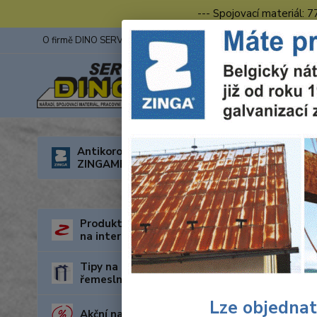
--- Spojovací materiál: 
O firmě DINO SERVIS s.r.o.
ZINGA
Fotogalerie z výstav
Úvod
R
Antikorozní nátěry
6547000
ZINGAMETALL
Wolf
ø250
Produkty za nejnižší cenu
na internetu
Tipy na dárky pro kutily a
řemeslníky
Lze objednat
Akční nabídka