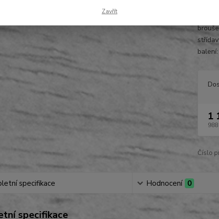
pro mas
Zavřít
strukč
brouše
střídav
balení:
Dos
1 
988
Číslo p
etní specifikace
Hodnocení
0
tní specifikace