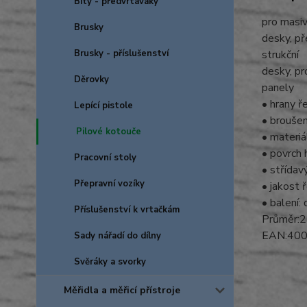
Bity - předvrtáváky
pro masiv
Brusky
desky, př
Brusky - příslušenství
strukční
desky, pr
Děrovky
panely
• hrany ř
Lepící pistole
• brouše
Pilové kotouče
• materi
• povrch 
Pracovní stoly
• střídav
Přepravní vozíky
• jakost 
• balení: 
Příslušenství k vrtačkám
Průměr:2
EAN:40
Sady nářadí do dílny
Svěráky a svorky
Měřidla a měřicí přístroje