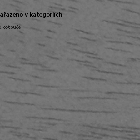
zařazeno v kategoriích
é kotouče