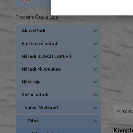
Prodejna Česká Lípa
Aku nářadí
Elektrické nářadí
Nářadí BOSCH EXPERT
Nářadí Milwaukee
Nástroje
Ruční nářadí
Nářadí Wolfcraft
Kompl
Dílna
Komple