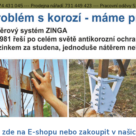
774 431 045 --- Prodejna nářadí: 731 449 423 --- Pracovní oděvy S
Obchodní podmínky
Kontakty Česká Lípa
Nevíte
Hledat
731 
8.00 h
uční nářadí
Nářadí Wolfcraft
Dílna
Pilové kotouče
Wolfcraft 
craft Wolfcraft pilový kotouč pr
x30,2 Z48 6547000
Wolf
poko
 zde na E-shopu nebo zakoupit v naši