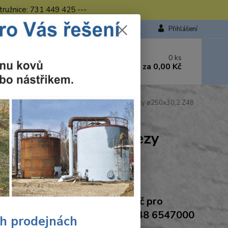
tružnice: 731 449 425 ---
Přihlášení
 si rady? Zavolejte.
0
ks
449 423
za
0,00 Kč
od. - 16.00 hod.
Wolfcraft pilový kotouč pro pokos.pily čisté řezy ø250x30,2 Z48
o pokos.pily čisté řezy
Ohodnotit produkt
craft Wolfcraft pilový kotouč pro
s.pily čisté řezy ø250x30,2 Z48 6547000
ch prodejnách