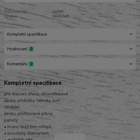
Číslo produktu:
10399
Výrobce:
Wolfcraft
Kompletní specifikace
Hodnocení
0
Komentáře
0
Kompletní specifikace
pro masivní dřevo, dřevotřískové
desky, překližky, laťovky, kon
strukční
desky, profilovaná prkna,
panely
• hrany řezů bez otřepů
• broušený diamantem
• materiál: HM