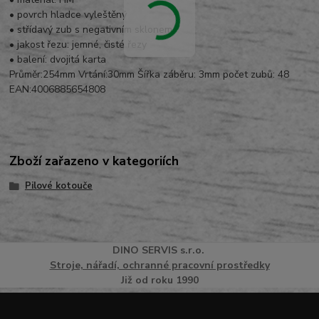
• povrch hladce vyleštěný
• střídavý zub s negativním sklonem
• jakost řezu: jemné, čisté řezy
• balení: dvojitá karta
Průměr:254mm Vrtání:30mm Šířka záběru: 3mm počet zubů: 48
EAN:4006885654808
Zboží zařazeno v kategoriích
Pilové kotouče
DINO
SERVI
S
s.r.o.
Stroje, nářadí, ochranné pracovní prostředky
Již od roku 1990