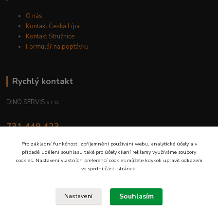
O nás
Kontakt Česká Lípa
Kontakt Stružnice
Formulář na poptávku
Rychlý kontakt
DINO SERVIS s.r.o.
731 449 423
8.00 hod. - 16.00 hod.
Pro základní funkčnost, zpříjemnění používání webu, analytické účely a v
případě udělení souhlasu také pro účely cílení reklamy využíváme soubory
prodejna@dinoservis.cz
cookies. Nastavení vlastních preferencí cookies můžete kdykoli upravit odkazem
ve spodní části stránek.
Souhlasím
Nastavení