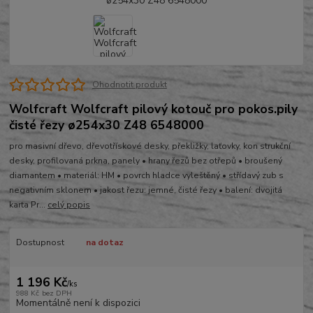
Ohodnotit produkt
Wolfcraft Wolfcraft pilový kotouč pro pokos.pily
čisté řezy ø254x30 Z48 6548000
pro masivní dřevo, dřevotřískové desky, překližky, laťovky, kon strukční
desky, profilovaná prkna, panely • hrany řezů bez otřepů • broušený
diamantem • materiál: HM • povrch hladce vyleštěný • střídavý zub s
negativním sklonem • jakost řezu: jemné, čisté řezy • balení: dvojitá
karta Pr...
celý popis
Dostupnost
na dotaz
1 196 Kč
/
ks
988 Kč
bez DPH
Momentálně není k dispozici