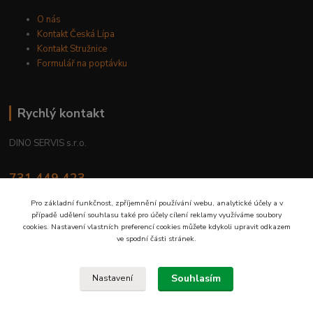
O nás
Kontakt Česká Lípa
Kontakt Stružnice
Formulář na poptávku
Rychlý kontakt
DINO SERVIS s.r.o.
731 449 423
8.00 hod. - 16.00 hod.
Pro základní funkčnost, zpříjemnění používání webu, analytické účely a v
případě udělení souhlasu také pro účely cílení reklamy využíváme soubory
prodejna@dinoservis.cz
cookies. Nastavení vlastních preferencí cookies můžete kdykoli upravit odkazem
ve spodní části stránek.
Souhlasím
Nastavení