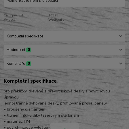
Momentálně není k dispozici
Číslo produktu:
10395
Výrobce:
Wolfcraft
Kompletní specifikace
Hodnocení
0
Komentáře
0
Kompletní specifikace
pro překližky, dřevěné a dřevotřískové desky s povrchovou
úpravou,
jednostranně dýhované desky, profilovaná prkna, panely
• broušený diamantem
• tlumení hluku díky laserovým štěrbinám
• materiál: HM
• povrch hladce vyleštěný