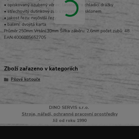
• opískovaný ozubený věnec, laserové a chladicí drážky
• střechovitý dutinkový zub s negativním sklonem
• jakost řezu: nejčistší řezy
• balení: dvojitá karta
Průměr:250mm Vrtání:30mm Šířka záběru: 2,6mm počet zubů: 48
EAN:4006885652705
Zboží zařazeno v kategoriích
Pilové kotouče
DINO
SERVI
S
s.r.o.
Stroje, nářadí, ochranné pracovní prostředky
Již od roku 1990