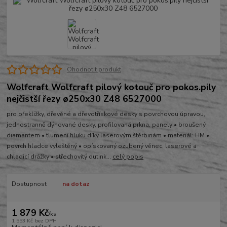
Ohodnotit produkt
Wolfcraft Wolfcraft pilový kotouč pro pokos.pily
nejčistší řezy ø250x30 Z48 6527000
pro překližky, dřevěné a dřevotřískové desky s povrchovou úpravou,
jednostranně dýhované desky, profilovaná prkna, panely • broušený
diamantem • tlumení hluku díky laserovým štěrbinám • materiál: HM •
povrch hladce vyleštěný • opískovaný ozubený věnec, laserové a
chladicí drážky • střechovitý dutink...
celý popis
Dostupnost
na dotaz
1 879 Kč
/
ks
1 553 Kč
bez DPH