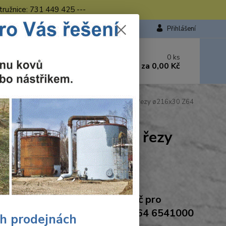
tružnice: 731 449 425 ---
Přihlášení
 si rady? Zavolejte.
0
ks
449 423
za
0,00 Kč
od. - 16.00 hod.
 Wolfcraft pilový kotouč pro pokos.pily přesné řezy ø216x30 Z64
o pokos.pily přesné řezy
Ohodnotit produkt
craft Wolfcraft pilový kotouč pro
s.pily přesné řezy ø216x30 Z64 6541000
ch prodejnách