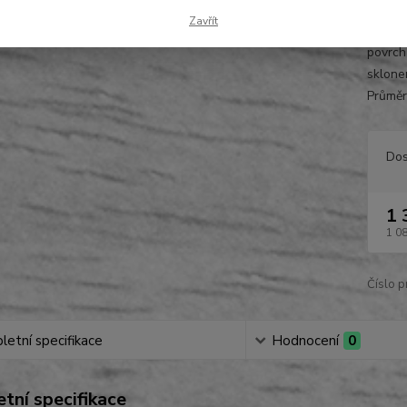
přesné
Zavřít
profil
povrch
sklonem
Průměr
Dos
1 
1 0
Číslo p
etní specifikace
Hodnocení
0
tní specifikace