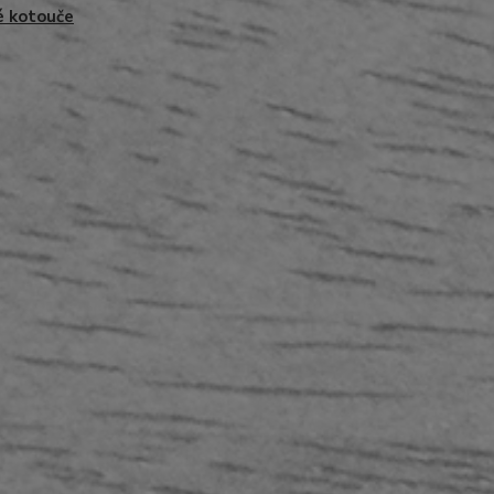
é kotouče