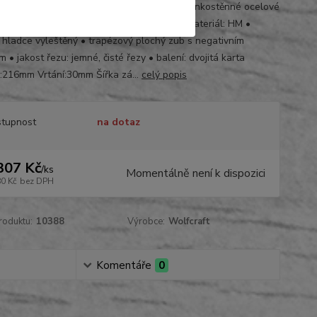
 řezy • pro dřevo, dřevo s hřebíky, plasty, tenkostěnné ocelové
y, neželezné kovy • broušený diamantem • materiál: HM •
 hladce vyleštěný • trapézový plochý zub s negativním
 • jakost řezu: jemné, čisté řezy • balení: dvojitá karta
:216mm Vrtání:30mm Šířka zá...
celý popis
tupnost
na dotaz
307 Kč
/
ks
Momentálně není k dispozici
80 Kč
bez DPH
roduktu:
10388
Výrobce:
Wolfcraft
Komentáře
0