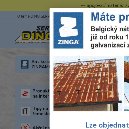
--- Spojovací materiál: 
O firmě DINO SERVIS s.r.o.
ZINGA
Fotogalerie z výstav
Úvod
R
Antikorozní nátěry
6541000
ZINGAMETALL
Wolf
ø21
Produkty za nejnižší cenu
na internetu
Tipy na dárky pro kutily a
řemeslníky
Lze objednat
Akční nabídka