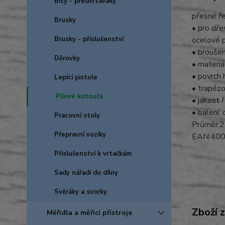
Bity - předvrtáváky
přesné ř
Brusky
• pro dře
Brusky - příslušenství
ocelové p
• brouše
Děrovky
• materi
• povrch 
Lepící pistole
• trapéz
Pilové kotouče
• jakost 
• balení: 
Pracovní stoly
Průměr:2
Přepravní vozíky
EAN:40
Příslušenství k vrtačkám
Sady nářadí do dílny
Svěráky a svorky
Zboží 
Měřidla a měřicí přístroje