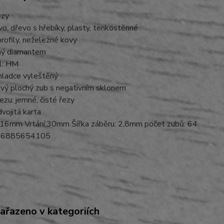
ezy
vo, dřevo s hřebíky, plasty, tenkostěnné
rofily, neželezné kovy
ný diamantem
ál: HM
hladce vyleštěný
ový plochý zub s negativním sklonem
řezu: jemné, čisté řezy
dvojitá karta
16mm Vrtání:30mm Šířka záběru: 2,8mm počet zubů: 64
06885654105
zařazeno v kategoriích