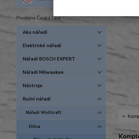
Prodejna Česká Lípa
Aku nářadí
Elektrické nářadí
Nářadí BOSCH EXPERT
Nářadí Milwaukee
Nástroje
Ruční nářadí
Nářadí Wolfcraft
Kompl
Dílna
Komple