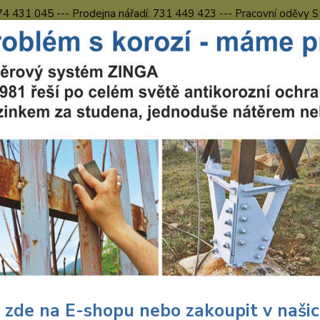
774 431 045 --- Prodejna nářadí: 731 449 423 --- Pracovní oděvy S
Obchodní podmínky
Kontakty Česká Lípa
Nevíte
Hledat
731 
8.00 h
uční nářadí
Nářadí Wolfcraft
Dílna
Pilové kotouče
Wolfcraft
craft Wolfcraft pilový kotouč pr
6x30 Z64 6541000
Wolf
poko
 zde na E-shopu nebo zakoupit v naši