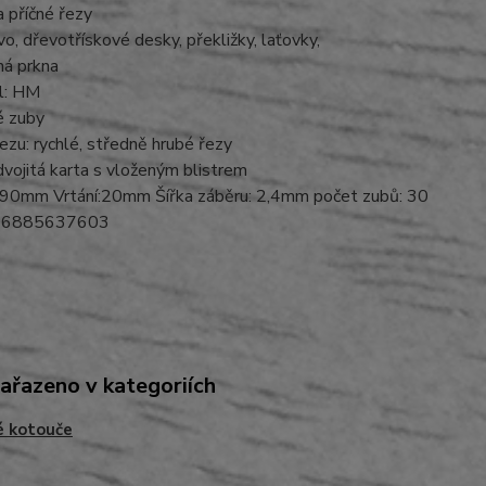
 příčné řezy
vo, dřevotřískové desky, překližky, laťovky,
ná prkna
ál: HM
é zuby
řezu: rychlé, středně hrubé řezy
 dvojitá karta s vloženým blistrem
90mm Vrtání:20mm Šířka záběru: 2,4mm počet zubů: 30
06885637603
zařazeno v kategoriích
é kotouče