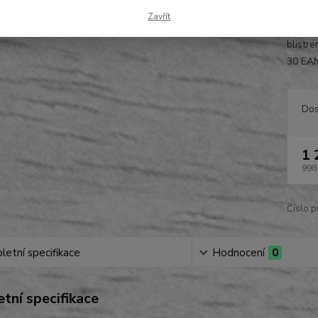
laťovky
Zavřít
řezu: r
blistr
30 EA
Dos
1 
998
Číslo p
etní specifikace
Hodnocení
0
tní specifikace