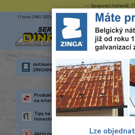
--- Spojovací materiál: 
O firmě DINO SERVIS s.r.o.
ZINGA
Fotogalerie z výstav
Úvod
R
Antikorozní nátěry
ZINGAMETALL
Wolf
Z30
Produkty za nejnižší cenu
na internetu
Tipy na dárky pro kutily a
řemeslníky
Lze objednat
Akční nabídka