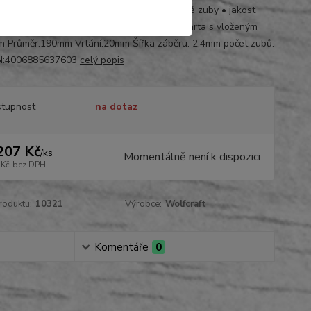
, profilovaná prkna • materiál: HM • střídavé zuby • jakost
ychlé, středně hrubé řezy • balení: dvojitá karta s vloženým
em Průměr:190mm Vrtání:20mm Šířka záběru: 2,4mm počet zubů:
N:4006885637603
celý popis
tupnost
na dotaz
207 Kč
/
ks
Momentálně není k dispozici
 Kč
bez DPH
roduktu:
10321
Výrobce:
Wolfcraft
Komentáře
0