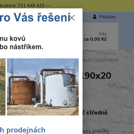
tružnice: 731 449 425 ---
Přihlášení
 si rady? Zavolejte.
0
ks
449 423
za
0,00 Kč
od. - 16.00 hod.
 Wolfcraft pilový kotouč středně hrubé řezy ø190x20 Z30 6376000
středně hrubé řezy ø190x20
Ohodnotit produkt
craft Wolfcraft pilový kotouč středně
é řezy ø190x20 Z30 6376000
ch prodejnách
 a příčné řezy • pro dřevo, dřevotřískové desky, překližky,