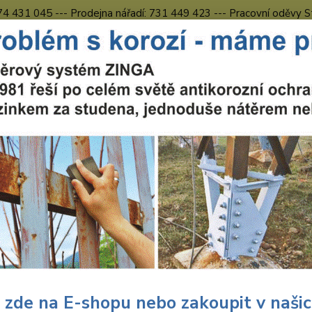
774 431 045 --- Prodejna nářadí: 731 449 423 --- Pracovní oděvy S
Obchodní podmínky
Kontakty Česká Lípa
Nevíte
Hledat
731 
8.00 h
uční nářadí
Nářadí Wolfcraft
Dílna
Pilové kotouče
Wolfcraft
craft Wolfcraft pilový kotouč 
 6376000
Wolf
hrub
 zde na E-shopu nebo zakoupit v naši
podélné