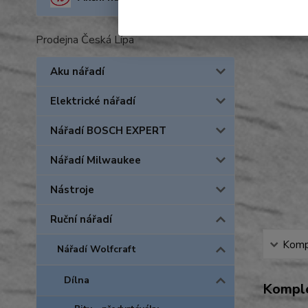
Prodejna Česká Lípa
Aku nářadí
Elektrické nářadí
Nářadí BOSCH EXPERT
Nářadí Milwaukee
Nástroje
Ruční nářadí
Kompl
Nářadí Wolfcraft
Dílna
Komple