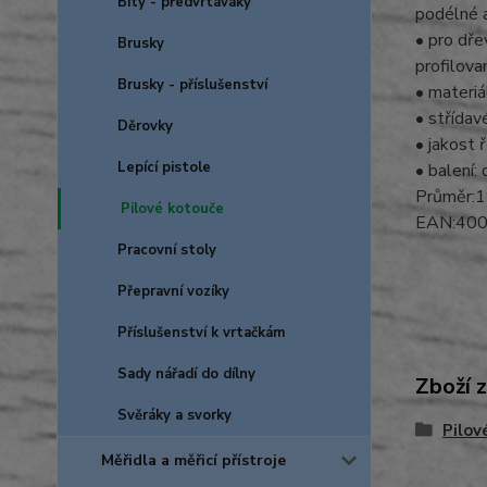
Bity - předvrtáváky
podélné a
• pro dře
Brusky
profilova
Brusky - příslušenství
• materi
• střídav
Děrovky
• jakost 
Lepící pistole
• balení:
Průměr:1
Pilové kotouče
EAN:40
Pracovní stoly
Přepravní vozíky
Příslušenství k vrtačkám
Sady nářadí do dílny
Zboží 
Svěráky a svorky
Pilov
Měřidla a měřicí přístroje