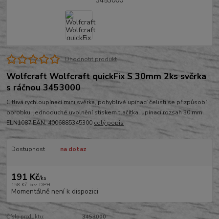
Ohodnotit produkt
Wolfcraft Wolfcraft quickFix S 30mm 2ks svěrka
s ráčnou 3453000
Citlivá rychloupínací mini svěrka, pohyblivé upínací čelisti se přizpůsobí
obrobku, jednoduché uvolnění stiskem tlačítka, upínací rozsah 30 mm.
ELN1087 EAN: 4006885345300
celý popis
Dostupnost
na dotaz
191 Kč
/
ks
158 Kč
bez DPH
Momentálně není k dispozici
Číslo produktu:
3453000