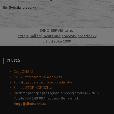
Svěráky a svorky
DINO
SERVI
S
s.r.o.
Stroje, nářadí, ochranné pracovní prostředky
Již od roku 1990
ZINGA
Co je ZINGA?
ZINGA reference z ČR a ze světa
Kontakt: prodej a technické poradenství
E-shop STOP-KOROZI.cz
Hledáme prodejce pro regionální prodej produktů ZINGA.
Volejte
734 149 007
nebo napište na email:
zinga@dinoservis.cz