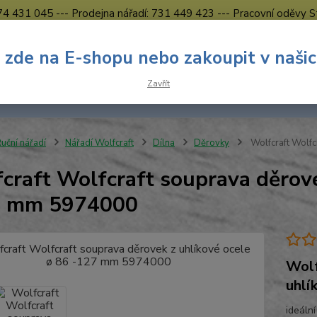
774 431 045 --- Prodejna nářadí: 731 449 423 --- Pracovní oděvy S
Obchodní podmínky
Kontakty Česká Lípa
 zde na E-shopu nebo zakoupit v naši
Nevíte
Hledat
Zavřít
731 
8.00 h
uční nářadí
Nářadí Wolfcraft
Dílna
Děrovky
Wolfcraft Wolfc
craft Wolfcraft souprava děrove
7 mm 5974000
Wolf
uhlí
ideáln