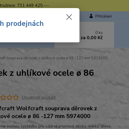
tružnice: 731 449 425 ---
Přihlášení
ch prodejnách
 si rady? Zavolejte.
0
ks
449 423
za
0,00 Kč
od. - 16.00 hod.
raft souprava děrovek z uhlíkové ocele ø 86 -127 mm 5974000
k z uhlíkové ocele ø 86
Ohodnotit produkt
craft Wolfcraft souprava děrovek z
kové ocele ø 86 -127 mm 5974000
í na suchou výstavbu pro sádrokartonové desky, měkké dřevo,