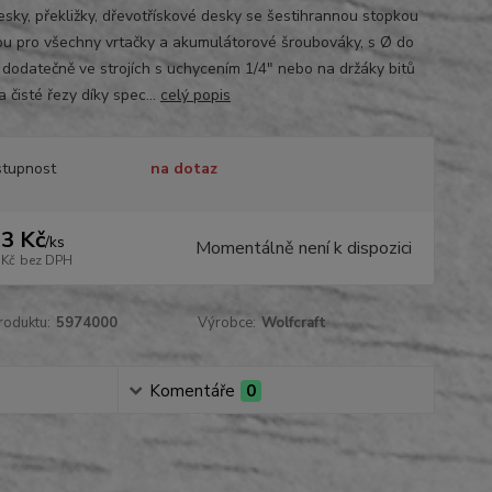
sky, překližky, dřevotřískové desky se šestihrannou stopkou
u pro všechny vrtačky a akumulátorové šroubováky, s Ø do
dodatečně ve strojích s uchycením 1/4" nebo na držáky bitů
 čisté řezy díky spec...
celý popis
tupnost
na dotaz
3 Kč
/
ks
Momentálně není k dispozici
 Kč
bez DPH
roduktu:
5974000
Výrobce:
Wolfcraft
Komentáře
0