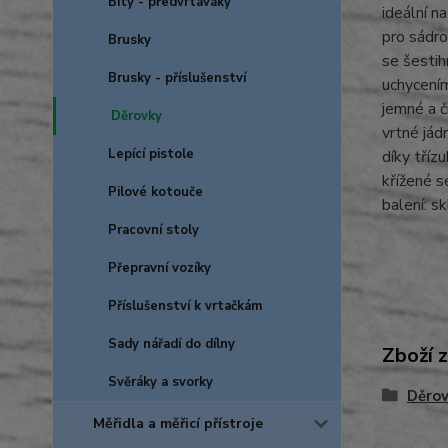
Bity - předvrtáváky
ideální n
pro sádr
Brusky
se šesti
Brusky - příslušenství
uchycením
jemné a č
Děrovky
vrtné jád
Lepící pistole
díky tříz
křížené 
Pilové kotouče
balení: 
Pracovní stoly
Přepravní vozíky
Příslušenství k vrtačkám
Sady nářadí do dílny
Zboží 
Svěráky a svorky
Děro
Měřidla a měřicí přístroje