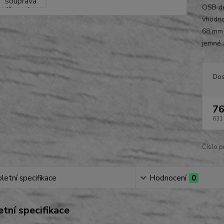
OSB de
vhodno
68 mm 
jemné a
Dos
76
631
Číslo p
etní specifikace
Hodnocení
0
tní specifikace