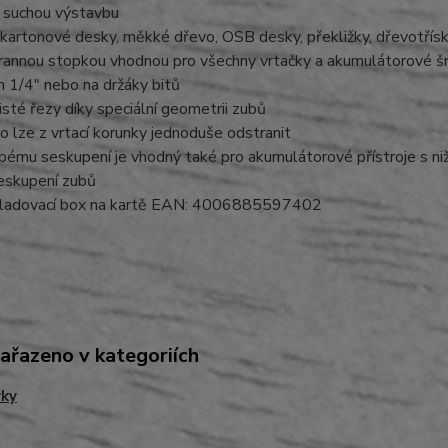
a suchou výstavbu
okartonové desky, měkké dřevo, OSB desky, překližky, dřevotřís
hrannou stopkou vhodnou pro všechny vrtačky a akumulátorové š
 1/4" nebo na držáky bitů
isté řezy díky speciální geometrii zubů
ro lze z vrtací korunky jednoduše odstranit
ubému seskupení je vhodný také pro akumulátorové přístroje s nižš
seskupení zubů
skladovací box na kartě EAN: 4006885597402
zařazeno v kategoriích
vky