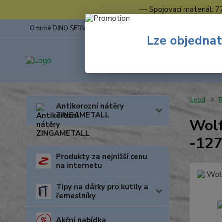
--- Spojovací materiál: 
O firmě DINO SERVIS s.r.o.
ZINGA
Fotogalerie z výstav
Lze objednat
Úvod
R
Antikorozní nátěry
ZINGAMETALL
Wolf
-12
Produkty za nejnižší cenu
na internetu
Tipy na dárky pro kutily a
řemeslníky
Akční nabídka