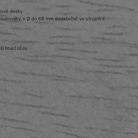
kové desky
roubováky, s Ø do 68 mm dodatečně ve strojích s
í hnací sílou