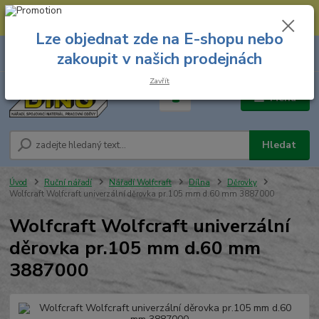
--- Spojovací materiál: 774 431 045 --- Prodejna nářadí: 731 449 423 --
- Pracovní oděvy Stružnice: 731 449 425 ---
Lze objednat zde na E-shopu nebo
0
ks
731 449 423
zakoupit v našich prodejnách
za
0,00 Kč
8.00 hod. - 16.00 hod.
Zavřít
Menu
Hledat
Úvod
Ruční nářadí
Nářadí Wolfcraft
Dílna
Děrovky
Wolfcraft Wolfcraft univerzální děrovka pr.105 mm d.60 mm 3887000
Wolfcraft Wolfcraft univerzální
děrovka pr.105 mm d.60 mm
3887000