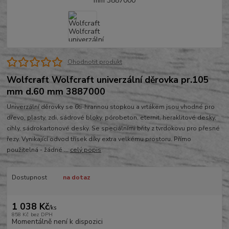
Ohodnotit produkt
Wolfcraft Wolfcraft univerzální děrovka pr.105
mm d.60 mm 3887000
Univerzální děrovky se 6ti-hrannou stopkou a vrtákem jsou vhodné pro
dřevo, plasty, zdi, sádrové bloky, pórobeton, eternit, heraklitové desky,
cihly, sádrokartonové desky. Se speciálními břity z tvrdokovu pro přesné
řezy. Vynikající odvod třísek díky extra velkému prostoru. Přímo
použitelná - žádné ...
celý popis
Dostupnost
na dotaz
1 038 Kč
/
ks
858 Kč
bez DPH
Momentálně není k dispozici