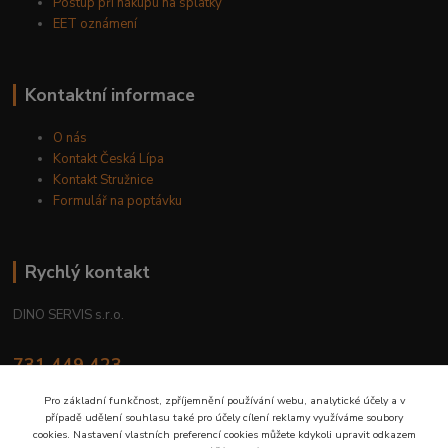
Postup při nákupu na splátky
EET oznámení
Kontaktní informace
O nás
Kontakt Česká Lípa
Kontakt Stružnice
Formulář na poptávku
Rychlý kontakt
DINO SERVIS s.r.o.
731 449 423
8.00 hod. - 16.00 hod.
Pro základní funkčnost, zpříjemnění používání webu, analytické účely a v
případě udělení souhlasu také pro účely cílení reklamy využíváme soubory
prodejna@dinoservis.cz
cookies. Nastavení vlastních preferencí cookies můžete kdykoli upravit odkazem