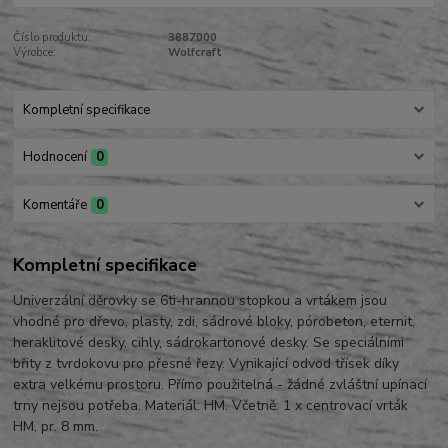
Číslo produktu:
3887000
Výrobce:
Wolfcraft
Kompletní specifikace
Hodnocení
0
Komentáře
0
Kompletní specifikace
Univerzální děrovky se 6ti-hrannou stopkou a vrtákem jsou
vhodné pro dřevo, plasty, zdi, sádrové bloky, pórobeton, eternit,
heraklitové desky, cihly, sádrokartonové desky. Se speciálními
břity z tvrdokovu pro přesné řezy. Vynikající odvod třísek díky
extra velkému prostoru. Přímo použitelná - žádné zvláštní upínací
trny nejsou potřeba. Materiál: HM. Včetně: 1 x centrovací vrták
HM, pr. 8 mm.