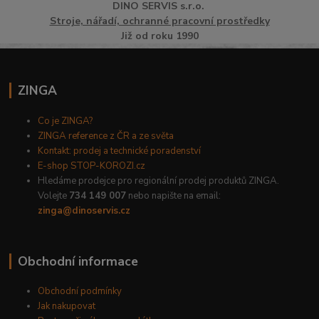
DINO
SERVI
S
s.r.o.
Stroje, nářadí, ochranné pracovní prostředky
Již od roku 1990
ZINGA
Co je ZINGA?
ZINGA reference z ČR a ze světa
Kontakt: prodej a technické poradenství
E-shop STOP-KOROZI.cz
Hledáme prodejce pro regionální prodej produktů ZINGA.
Volejte
734 149 007
nebo napište na email:
zinga@dinoservis.cz
Obchodní informace
Obchodní podmínky
Jak nakupovat