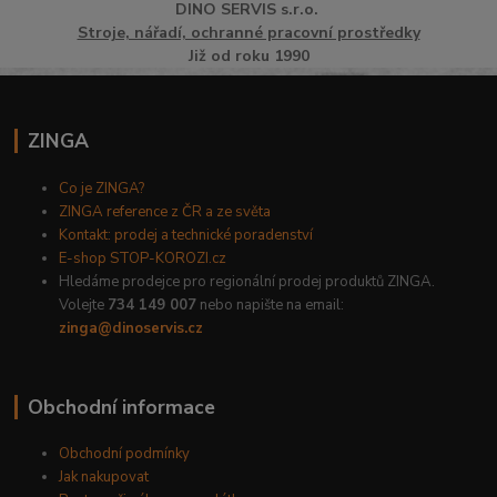
DINO
SERVI
S
s.r.o.
Stroje, nářadí, ochranné pracovní prostředky
Již od roku 1990
ZINGA
Co je ZINGA?
ZINGA reference z ČR a ze světa
Kontakt: prodej a technické poradenství
E-shop STOP-KOROZI.cz
Hledáme prodejce pro regionální prodej produktů ZINGA.
Volejte
734 149 007
nebo napište na email:
zinga@dinoservis.cz
Obchodní informace
Obchodní podmínky
Jak nakupovat