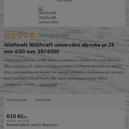
Ohodnotit produkt
Wolfcraft Wolfcraft univerzální děrovka pr.25
mm d.60 mm 3874000
Univerzální děrovky se 6ti-hrannou stopkou a vrtákem jsou vhodné pro
dřevo, plasty, zdi, sádrové bloky, pórobeton, eternit, heraklitové desky,
cihly, sádrokartonové desky. Se speciálními břity z tvrdokovu pro přesné
řezy. Vynikající odvod třísek díky extra velkému prostoru. Přímo
použitelná - žádné ...
celý popis
Dostupnost
na dotaz
610 Kč
/
ks
504 Kč
bez DPH
Momentálně není k dispozici