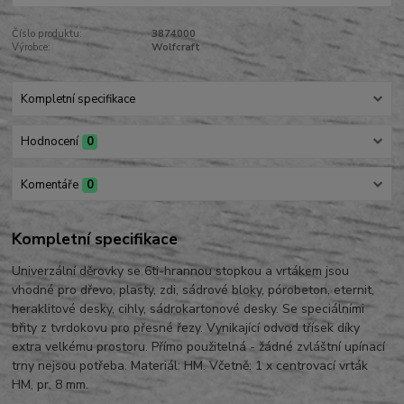
Číslo produktu:
3874000
Výrobce:
Wolfcraft
Kompletní specifikace
Hodnocení
0
Komentáře
0
Kompletní specifikace
Univerzální děrovky se 6ti-hrannou stopkou a vrtákem jsou
vhodné pro dřevo, plasty, zdi, sádrové bloky, pórobeton, eternit,
heraklitové desky, cihly, sádrokartonové desky. Se speciálními
břity z tvrdokovu pro přesné řezy. Vynikající odvod třísek díky
extra velkému prostoru. Přímo použitelná - žádné zvláštní upínací
trny nejsou potřeba. Materiál: HM. Včetně: 1 x centrovací vrták
HM, pr. 8 mm.