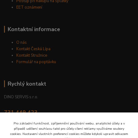
Postup při nákupu na splátky
EET oznámení
Kontaktní informace
O nás
Kontakt Česká Lípa
Kontakt Stružnice
Formulář na poptávku
Rychlý kontakt
DINO SERVIS s.r.o.
731 449 423
8.00 hod. - 16.00 hod.
Pro základní funkčnost, zpříjemnění používání webu, analytické účely a v
případě udělení souhlasu také pro účely cílení reklamy využíváme soubory
prodejna@dinoservis.cz
cookies. Nastavení vlastních preferencí cookies můžete kdykoli upravit odkazem