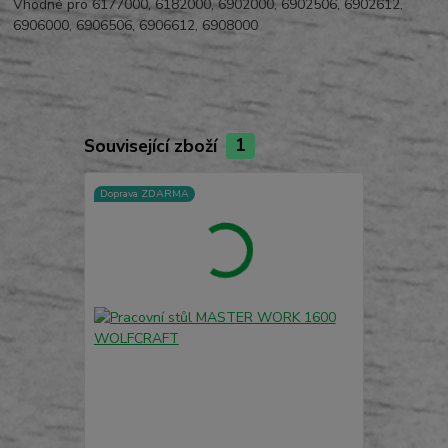
Vhodné pro 6177000, 6182000, 6902000, 6902506, 6902612,
6906000, 6906506, 6906612, 6908000
Související zboží
1
Doprava ZDARMA