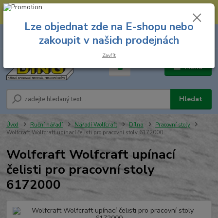
--- Spojovací materiál: 774 431 045 --- Prodejna nářadí: 731 449 423 --
- Pracovní oděvy Stružnice: 731 449 425 ---
Lze objednat zde na E-shopu nebo
0
ks
731 449 423
zakoupit v našich prodejnách
za
0,00 Kč
8.00 hod. - 16.00 hod.
Zavřít
Menu
Hledat
Úvod
Ruční nářadí
Nářadí Wolfcraft
Dílna
Pracovní stoly
Wolfcraft Wolfcraft upínací čelisti pro pracovní stoly 6172000
Wolfcraft Wolfcraft upínací
čelisti pro pracovní stoly
6172000