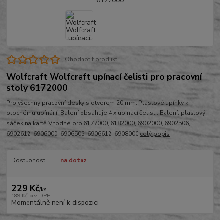
Ohodnotit produkt
Wolfcraft Wolfcraft upínací čelisti pro pracovní
stoly 6172000
Pro všechny pracovní desky s otvorem 20 mm. Plastové upínky k
plochému upínání. Balení obsahuje 4 x upinací čelisti. Balení: plastový
sáček na kartě Vhodné pro 6177000, 6182000, 6902000, 6902506,
6902612, 6906000, 6906506, 6906612, 6908000
celý popis
Dostupnost
na dotaz
229 Kč
/
ks
189 Kč
bez DPH
Momentálně není k dispozici