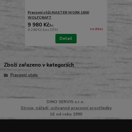
Pracovní stůl MASTER WORK 1600
WOLFCRAFT
9 980 Kč
/
ks
na dotaz
8 248 Kč
bez DPH
Detail
Zboží zařazeno v kategoriích
Pracovní stoly
DINO
SERVI
S
s.r.o.
Stroje, nářadí, ochranné pracovní prostředky
Již od roku 1990