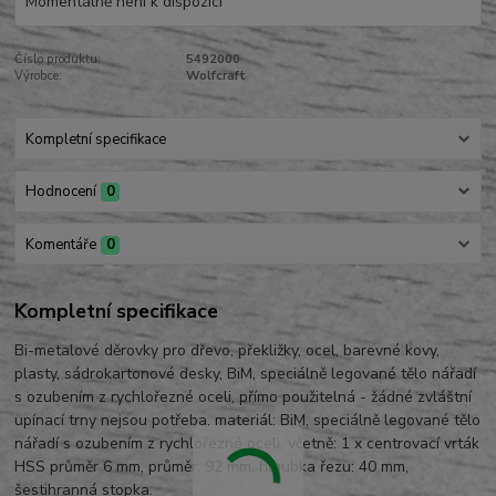
Momentálně není k dispozici
Číslo produktu:
5492000
Výrobce:
Wolfcraft
Kompletní specifikace
Hodnocení
0
Komentáře
0
Kompletní specifikace
Bi-metalové děrovky pro dřevo, překližky, ocel, barevné kovy,
plasty, sádrokartonové desky, BiM, speciálně legované tělo nářadí
s ozubením z rychlořezné oceli, přímo použitelná - žádné zvláštní
upínací trny nejsou potřeba, materiál: BiM, speciálně legované tělo
nářadí s ozubením z rychlořezné oceli, včetně: 1 x centrovací vrták
HSS průměr 6 mm, průměr: 92 mm, hloubka řezu: 40 mm,
šestihranná stopka.