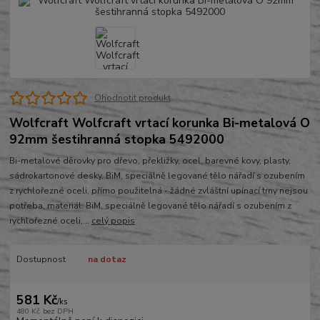
Ohodnotit produkt
Wolfcraft Wolfcraft vrtací korunka Bi-metalová O
92mm šestihranná stopka 5492000
Bi-metalové děrovky pro dřevo, překližky, ocel, barevné kovy, plasty,
sádrokartonové desky, BiM, speciálně legované tělo nářadí s ozubením
z rychlořezné oceli, přímo použitelná - žádné zvláštní upínací trny nejsou
potřeba, materiál: BiM, speciálně legované tělo nářadí s ozubením z
rychlořezné oceli,...
celý popis
Dostupnost
na dotaz
581 Kč
/
ks
480 Kč
bez DPH