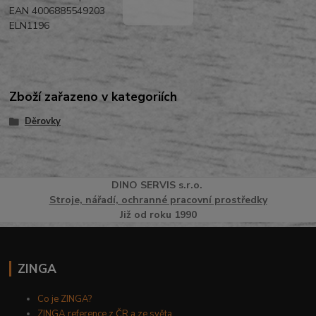
EAN 4006885549203
ELN1196
Zboží zařazeno v kategoriích
Děrovky
DINO
SERVI
S
s.r.o.
Stroje, nářadí, ochranné pracovní prostředky
Již od roku 1990
ZINGA
Co je ZINGA?
ZINGA reference z ČR a ze světa