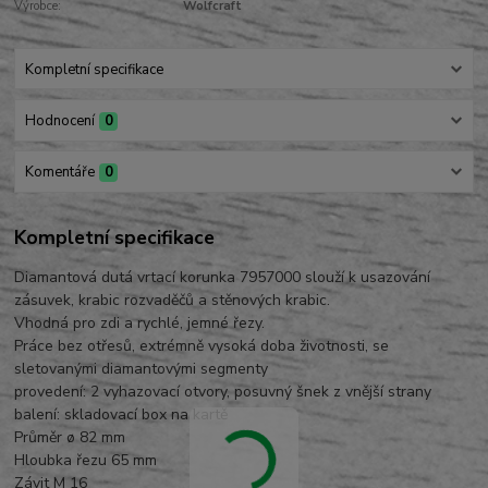
Výrobce:
Wolfcraft
Kompletní specifikace
Hodnocení
0
Komentáře
0
Kompletní specifikace
Diamantová dutá vrtací korunka 7957000 slouží k usazování
zásuvek, krabic rozvaděčů a stěnových krabic.
Vhodná pro zdi a rychlé, jemné řezy.
Práce bez otřesů, extrémně vysoká doba životnosti, se
sletovanými diamantovými segmenty
provedení: 2 vyhazovací otvory, posuvný šnek z vnější strany
balení: skladovací box na kartě
Průměr ø 82 mm
Hloubka řezu 65 mm
Závit M 16