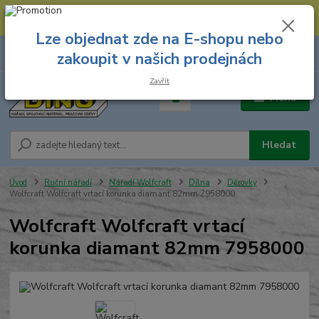
--- Spojovací materiál: 774 431 045 --- Prodejna nářadí: 731 449 423 --
- Pracovní oděvy Stružnice: 731 449 425 ---
Lze objednat zde na E-shopu nebo
0
ks
731 449 423
zakoupit v našich prodejnách
za
0,00 Kč
8.00 hod. - 16.00 hod.
Zavřít
Menu
Hledat
Úvod
Ruční nářadí
Nářadí Wolfcraft
Dílna
Děrovky
Wolfcraft Wolfcraft vrtací korunka diamant 82mm 7958000
Wolfcraft Wolfcraft vrtací
korunka diamant 82mm 7958000