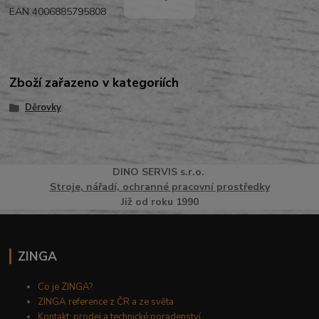
EAN 4006885795808
Zboží zařazeno v kategoriích
Děrovky
DINO
SERVI
S
s.r.o.
Stroje, nářadí, ochranné pracovní prostředky
Již od roku 1990
ZINGA
Co je ZINGA?
ZINGA reference z ČR a ze světa
Kontakt: prodej a technické poradenství