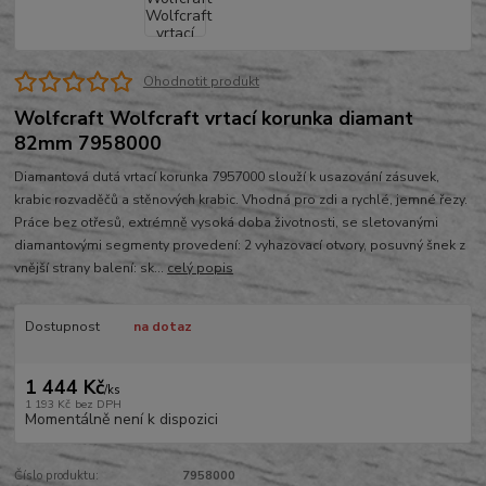
Ohodnotit produkt
Wolfcraft Wolfcraft vrtací korunka diamant
82mm 7958000
Diamantová dutá vrtací korunka 7957000 slouží k usazování zásuvek,
krabic rozvaděčů a stěnových krabic. Vhodná pro zdi a rychlé, jemné řezy.
Práce bez otřesů, extrémně vysoká doba životnosti, se sletovanými
diamantovými segmenty provedení: 2 vyhazovací otvory, posuvný šnek z
vnější strany balení: sk...
celý popis
Dostupnost
na dotaz
1 444 Kč
/
ks
1 193 Kč
bez DPH
Momentálně není k dispozici
Číslo produktu:
7958000