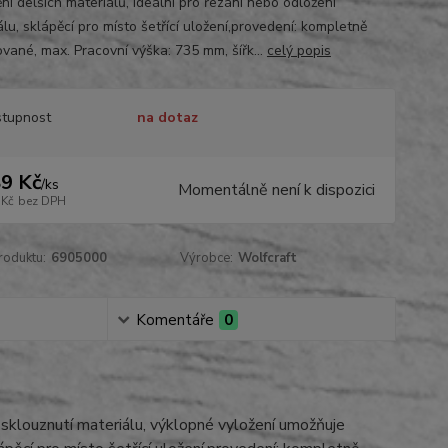
ní delších materiálů, ideální pro řezání nebo odložení
lu, sklápěcí pro místo šetřící uložení,provedení: kompletně
vané, max. Pracovní výška: 735 mm, šířk...
celý popis
tupnost
na dotaz
9 Kč
/
ks
Momentálně není k dispozici
 Kč
bez DPH
roduktu:
6905000
Výrobce:
Wolfcraft
Komentáře
0
cí sklouznutí materiálu, výklopné vyložení umožňuje