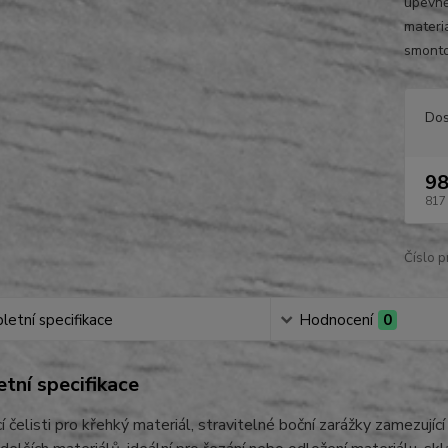
upevně
materiá
smonto
Dos
98
817
Číslo p
etní specifikace
Hodnocení
0
tní specifikace
cí čelisti pro křehký materiál, stravitelné boční zarážky zamezují