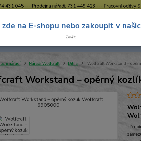
774 431 045 --- Prodejna nářadí: 731 449 423 --- Pracovní oděvy S
Obchodní podmínky
Kontakty Česká Lípa
 zde na E-shopu nebo zakoupit v naši
Nevíte
Hledat
Zavřít
731 
8.00 h
uční nářadí
Nářadí Wolfcraft
Dílna
Wolfcraft Workstand – opěrn
craft Workstand – opěrný kozlí
Wolf
Wolf
Tři upí
zamezu