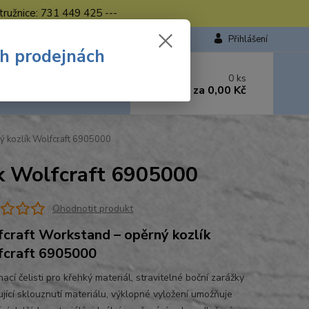
tružnice: 731 449 425 ---
Přihlášení
ch prodejnách
 si rady? Zavolejte.
0
ks
449 423
za
0,00 Kč
od. - 16.00 hod.
ý kozlík Wolfcraft 6905000
k Wolfcraft 6905000
Ohodnotit produkt
craft Workstand – opěrný kozlík
craft 6905000
nací čelisti pro křehký materiál, stravitelné boční zarážky
jící sklouznutí materiálu, výklopné vyložení umožňuje