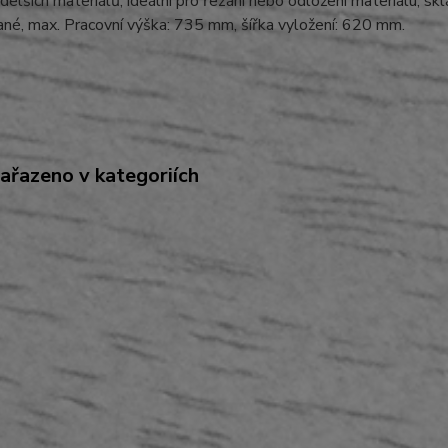
delších materiálů, ideální pro řezání nebo odložení materiálu, sk
né, max. Pracovní výška: 735 mm, šířka vyložení: 620 mm.
zařazeno v kategoriích