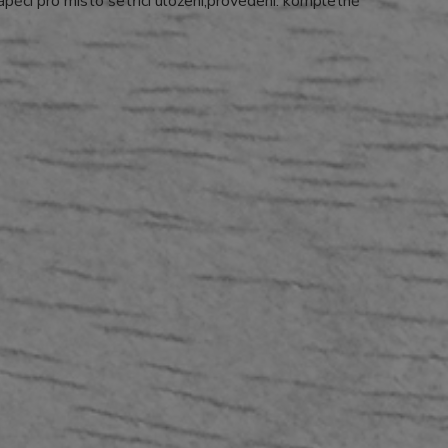
lápěcí pro místo šetřící uložení,provedení: kompletně