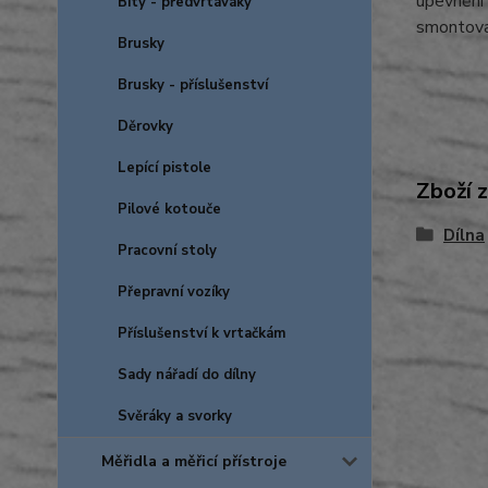
upevnění 
Bity - předvrtáváky
smontova
Brusky
Brusky - příslušenství
Děrovky
Lepící pistole
Zboží 
Pilové kotouče
Dílna
Pracovní stoly
Přepravní vozíky
Příslušenství k vrtačkám
Sady nářadí do dílny
Svěráky a svorky
Měřidla a měřicí přístroje