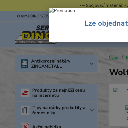
--- Spojovací materiál: 
O firmě DINO SERVIS s.r.o.
ZINGA
Fotogalerie z výstav
Lze objednat
Úvod
R
Antikorozní nátěry
ZINGAMETALL
Wolf
Produkty za nejnižší cenu
na internetu
Tipy na dárky pro kutily a
řemeslníky
Akční nabídka