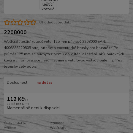
Ohodnotit produkt
2208000
Wolfcraft leštící kotouč velur 125 mm přilnavý 2208000 EAN:
4006885220805 stroj: vrtačky a excentrické brusky pro brusné talíře
průměr 125 mm se suchým zipem k doleštění a leštění laků, barevných
kovů a chromové oceli zadní strana s velurovou vrstvou balení: přířez
lepenky
celý popis
Dostupnost
na dotaz
112 Kč
/
ks
93 Kč
bez DPH
Momentálně není k dispozici
Číslo produktu:
2208000
Výrobce:
Wolfcraft