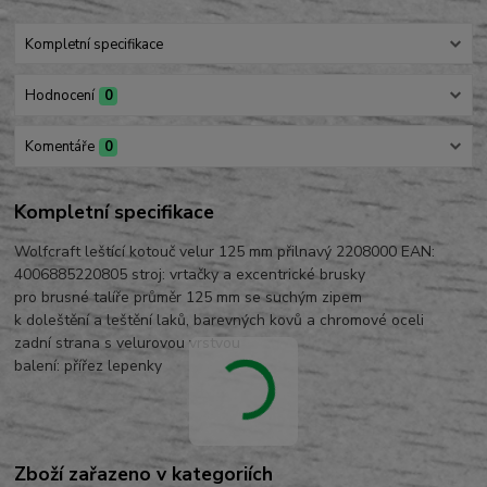
Kompletní specifikace
Hodnocení
0
Komentáře
0
Kompletní specifikace
Wolfcraft leštící kotouč velur 125 mm přilnavý 2208000 EAN:
4006885220805 stroj: vrtačky a excentrické brusky
pro brusné talíře průměr 125 mm se suchým zipem
k doleštění a leštění laků, barevných kovů a chromové oceli
zadní strana s velurovou vrstvou
balení: přířez lepenky
Zboží zařazeno v kategoriích