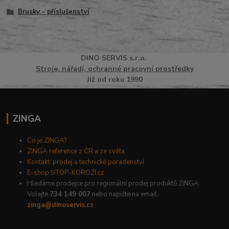
Brusky - příslušenství
DINO
SERVI
S
s.r.o.
Stroje, nářadí, ochranné pracovní prostředky
Již od roku 1990
ZINGA
Co je ZINGA?
ZINGA reference z ČR a ze světa
Kontakt: prodej a technické poradenství
E-shop STOP-KOROZI.cz
Hledáme prodejce pro regionální prodej produktů ZINGA.
Volejte
734 149 007
nebo napište na email:
zinga@dinoservis.cz