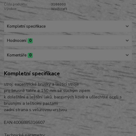
Číslo produktu:
3166000
Výrobce:
Wolfcraft
Kompletní specifikace
Hodnocení
0
Komentáře
0
Kompletní specifikace
stroj: excentrické brusky a lešticí stroje
pro brusné talíře ø 150 mm se suchým zipem
k doleštění a leštění laků, barevných kovů a ušlechtilé oceli s
brusnými a lešticími pastami
zadní strana s velurovou vrstvou
EAN:4006885316607
Technické parametry: