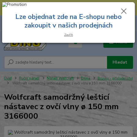
--- Spojovací materiál: 774 431 045 --- Prodejna nářadí: 731 449 423 --
- Pracovní oděvy Stružnice: 731 449 425 ---
Lze objednat zde na E-shopu nebo
0
ks
731 449 423
zakoupit v našich prodejnách
za
0,00 Kč
8.00 hod. - 16.00 hod.
Zavřít
Menu
Hledat
Úvod
Ruční nářadí
Nářadí Wolfcraft
Dílna
Brusky - příslušenství
Wolfcraft samodržný lešticí nástavec z ovčí vlny ø 150 mm 3166000
Wolfcraft samodržný lešticí
nástavec z ovčí vlny ø 150 mm
3166000