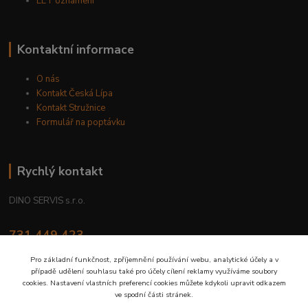
EET oznámení
Kontaktní informace
O nás
Kontakt Česká Lípa
Kontakt Stružnice
Formulář na poptávku
Rychlý kontakt
DINO SERVIS s.r.o.
731 449 423
8.00 hod. - 16.00 hod.
Pro základní funkčnost, zpříjemnění používání webu, analytické účely a v
případě udělení souhlasu také pro účely cílení reklamy využíváme soubory
prodejna@dinoservis.cz
cookies. Nastavení vlastních preferencí cookies můžete kdykoli upravit odkazem
ve spodní části stránek.