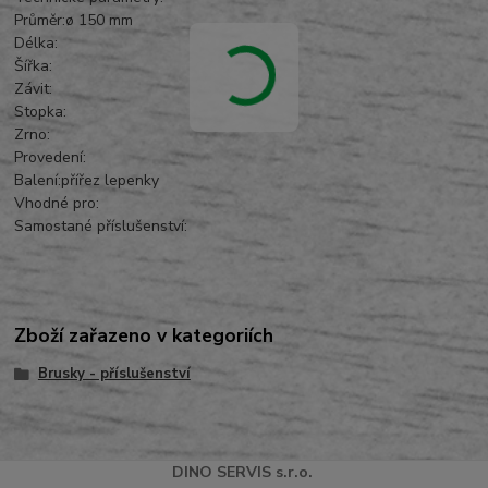
Průměr:ø 150 mm
Délka:
Šířka:
Závit:
Stopka:
Zrno:
Provedení:
Balení:přířez lepenky
Vhodné pro:
Samostané příslušenství:
Zboží zařazeno v kategoriích
Brusky - příslušenství
DINO
SERVI
S
s.r.o.