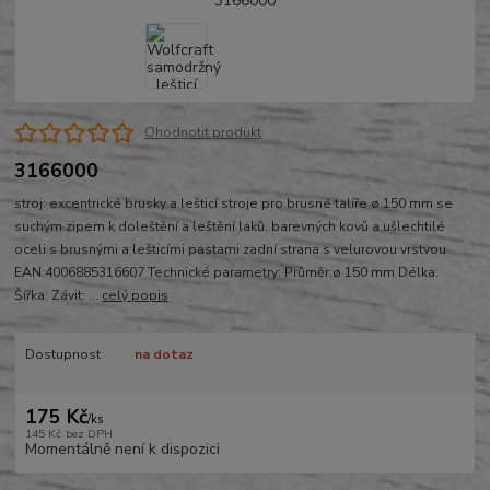
Ohodnotit produkt
3166000
stroj: excentrické brusky a lešticí stroje pro brusné talíře ø 150 mm se
suchým zipem k doleštění a leštění laků, barevných kovů a ušlechtilé
oceli s brusnými a lešticími pastami zadní strana s velurovou vrstvou
EAN:4006885316607 Technické parametry: Průměr:ø 150 mm Délka:
Šířka: Závit: ...
celý popis
Dostupnost
na dotaz
175 Kč
/
ks
145 Kč
bez DPH
Momentálně není k dispozici