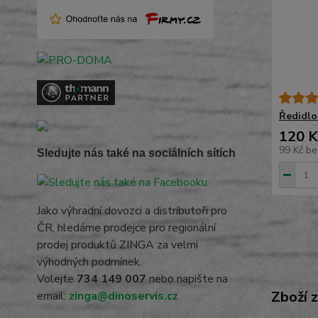
Ředidl
120 K
99 Kč
be
Sledujte nás také na sociálních sítích
Jako výhradní dovozci a distributoři pro
ČR, hledáme prodejce pro regionální
prodej produktů ZINGA za velmi
výhodných podmínek.
Volejte
734 149 007
nebo napište na
Zboží 
email:
zinga@dinoservis.cz