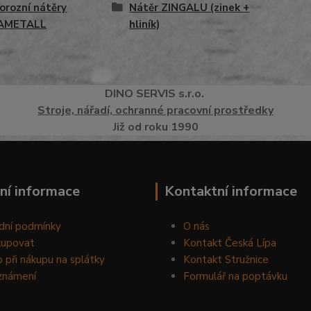
orozní nátěry
Nátěr ZINGALU (zinek +
AMETALL
hliník)
DINO
SERVI
S
s.r.o.
Stroje, nářadí, ochranné pracovní prostředky
Již od roku 1990
ní informace
Kontaktní informace
dní podmínky
O nás
kupovat
Kontakt Česká Lípa
 při nákupu na splátky
Kontakt Stružnice
známení
Formulář na poptávku