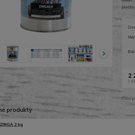
plechov
Dos
Měr
Bal
2 
1 8
Číslo p
é produkty
ZINGA 2 kg