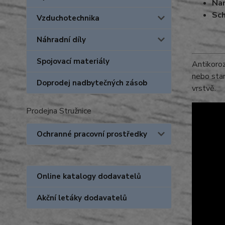
Nan
Sch
Vzduchotechnika
2. 
me
Náhradní díly
Spojovací materiály
Antikoroz
nebo sta
Doprodej nadbytečných zásob
vrstvě.
Prodejna Stružnice
Ochranné pracovní prostředky
Online katalogy dodavatelů
Akční letáky dodavatelů