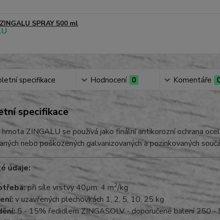
ZINGALU SPRAY 500 ml
etní specifikace
Hodnocení
0
Komentáře
tní specifikace
hmota ZINGALU se používá jako finální antikorozní ochrana ocel
aných nebo poškozených galvanizovaných a pozinkovaných součá
é údaje:
2
třeba:
při síle vrstvy 40µm: 4 m
/kg
ení:
v uzavřených plechovkách 1, 2, 5, 10, 25 kg
ění:
5 - 15% ředidlem ZINGASOLV - doporučené balení 250 - 5