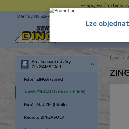
--- Spojovací materiál: 
O firmě DINO SERVIS s.r.o.
ZINGA
Fotogalerie z výstav
Lze objednat
Úvod
A
Antikorozní nátěry
ZINGAMETALL
ZIN
Nátěr ZINGA (zinek)
Nátěr ZINGALU (zinek + hliník)
Nátěr ALU ZM (hliník)
Ředidlo ZINGASOLV