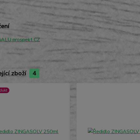
žení
ALU prospekt CZ
jící zboží
4
dukt