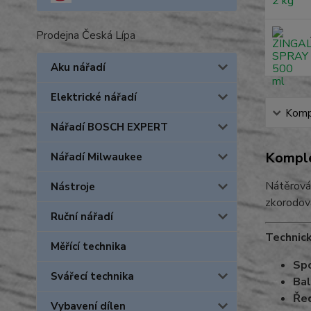
Prodejna Česká Lípa
Aku nářadí
Elektrické nářadí
Kompl
Nářadí BOSCH EXPERT
Komple
Nářadí Milwaukee
Nátěrová 
Nástroje
zkorodov
Ruční nářadí
Technick
Měřící technika
Spo
Svářecí technika
Bal
Řed
Vybavení dílen