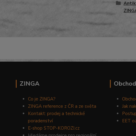
Antik
ZING
ZINGA
Obchod
Co je ZINGA?
Obcho
ZINGA reference z ČR a ze světa
Jak na
Kontakt: prodej a technické
Postup
poradenství
EET o
E-shop STOP-KOROZI.cz
Hledáme prodejce pro regionální