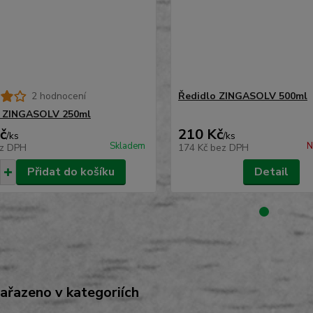
2 hodnocení
Ředidlo ZINGASOLV 500ml
o ZINGASOLV 250ml
č
210 Kč
/
ks
/
ks
Skladem
N
z DPH
174 Kč
bez DPH
Přidat do košíku
Detail
zařazeno v kategoriích