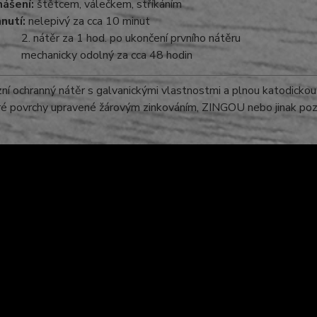
ášení:
štětcem, válečkem, stříkáním
nutí:
nelepivý za cca 10 minut
nátěr za 1 hod. po ukončení prvního nátěru
chanicky odolný za cca 48 hodin
ní ochranný nátěr s galvanickými vlastnostmi a plnou katodicko
ré povrchy upravené žárovým zinkováním, ZINGOU nebo jinak poz