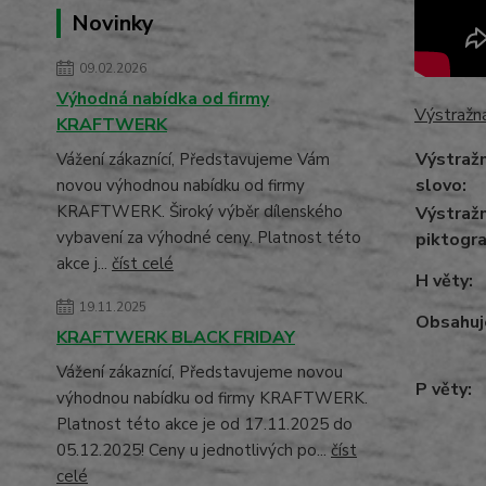
Novinky
09.02.2026
Výhodná nabídka od firmy
Výstražná
KRAFTWERK
Výstraž
Vážení zákaznící, Představujeme Vám
slovo:
novou výhodnou nabídku od firmy
KRAFTWERK. Široký výběr dílenského
Výstraž
vybavení za výhodné ceny. Platnost této
piktogr
akce j...
číst celé
H věty:
19.11.2025
Obsahuj
KRAFTWERK BLACK FRIDAY
Vážení zákaznící, Představujeme novou
P věty:
výhodnou nabídku od firmy KRAFTWERK.
Platnost této akce je od 17.11.2025 do
05.12.2025! Ceny u jednotlivých po...
číst
celé