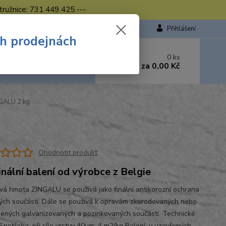
tružnice: 731 449 425 ---
Přihlášení
ch prodejnách
 si rady? Zavolejte.
0
ks
449 423
za
0,00 Kč
od. - 16.00 hod.
GALU 2 kg
Ohodnotit produkt
inální balení od výrobce z Belgie
vá hmota ZINGALU se používá jako finální antikorozní ochrana
ých součástí. Dále se používá k opravám zkorodovaných nebo
ených galvanizovaných a pozinkovaných součástí. Technické
 Spotřeba: při síle vrstvy 40µm: 4 m2/kg Balení: v uzavřených