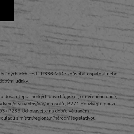
ění dýchacích cest., H336 Může způsobit ospalost nebo
dobými účinky.
dosah tepla, horkých povrchů, jisker, otevřeného ohně,
/dýmu/plynu/mlhy/pár/aerosolů., P271 Používejte pouze
P403+P235 Uchovávejte na dobře větraném
ladu s místní/regionální/národní legislativou.