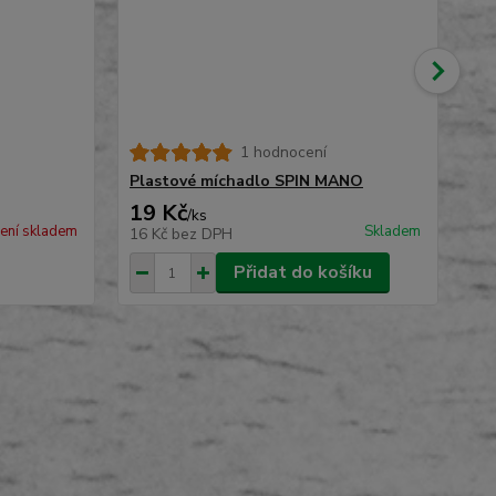
1 hodnocení
Ke
št
Plastové míchadlo SPIN MANO
19 Kč
49
/
ks
ení skladem
Skladem
16 Kč
bez DPH
40
Přidat do košíku