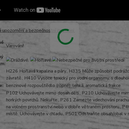
 upozornění a bezpečnostní opatření:
né
Varování!
ný
,
,
am:
H226 Hořlavá kapalina a páry., H335 Může způsobit podrážd
závratě., H410 Vysoce toxický pro vodní organismy, s dlouho
e:
benzinové rozpouštědlo (ropné), lehká, aromatická frakce
P102 Uchovávejte mimo dosah dětí., P210 Uchovávejte mimo 
horkých povrchů. Nekuřte., P261 Zamezte vdechování prachu
na volném prostranství nebo v dobře větraném prostoru., 
místě. Uchovávejte v chladu., P501 Odstraňte obsah/obal v sou