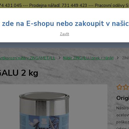
774 431 045 --- Prodejna nářadí: 731 449 423 --- Pracovní oděvy S
Obchodní podmínky
Kontakty Česká Lípa
 zde na E-shopu nebo zakoupit v naši
Nevíte
Hledat
Zavřít
731 
8.00 h
ntikorozní nátěry ZINGAMETALL
Nátěr ZINGALU (zinek + hliník)
ZIN
GALU 2 kg
Orig
Nátěro
ocelov
poškoz
údaje: