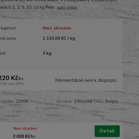
kách 1, 2, 5, 10, 25 kg Řed...
celý popis
tupnost
Není skladem
ná cena
1 110,00 Kč / kg
ení
2 kg
220 Kč
/
ks
Momentálně není k dispozici
35 Kč
bez DPH
roduktu:
23996
Výrobce:
ZINGAMETALL Belgie
Není skladem
Detail
2 020 Kč
/
ks