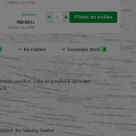
1 669 Kč
bez DPH
Skladem
Přidat do košíku
760 Kč
/
ks
628 Kč
bez DPH
0
Ke stažení
Související zboží
4
ových součástí. Dále se používá k opravám
stí.
00ml dle tabulky ředění