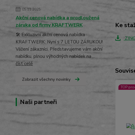
05.11.2025
Akční cenová nabídka a prodloužená
Ke sta
záruka od firmy KRAFTWERK
🛠️ Exkluzivní akční cenová nabídka
ZING
KRAFTWERK: Nyní s 7 LETOU ZÁRUKOU!
Vážení zákazníci, Představujeme vám akční
nabídku, plnou výhodných nabídek na ...
číst celé
Souvise
Zobrazit všechny novinky
TOP pro
Naši partneři