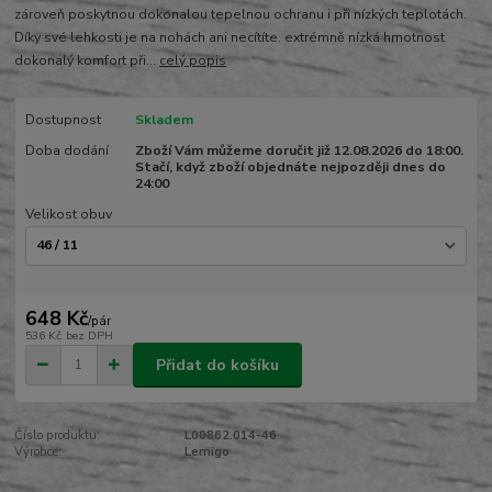
zároveň poskytnou dokonalou tepelnou ochranu i při nízkých teplotách.
Díky své lehkosti je na nohách ani necítíte. extrémně nízká hmotnost
dokonalý komfort při...
celý popis
Dostupnost
Skladem
Doba dodání
Zboží Vám můžeme doručit již 12.08.2026 do 18:00.
Stačí, když zboží objednáte nejpozději dnes do
24:00
Velikost obuv
648 Kč
/
pár
536 Kč
bez DPH
Přidat do košíku
Číslo produktu:
L00862.014-46
Výrobce:
Lemigo