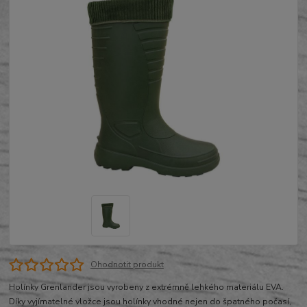
Ohodnotit produkt
Holínky Grenlander jsou vyrobeny z extrémně lehkého materiálu EVA.
Díky vyjímatelné vložce jsou holínky vhodné nejen do špatného počasí,