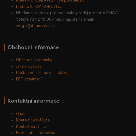
Kontakt: prodej a technické poradenství
E-shop STOP-KOROZI.cz
Hledáme prodejce pro regionální prodej produktů ZINGA.
Volejte
734 149 007
nebo napište na email:
zinga@dinoservis.cz
Obchodní informace
Obchodní podmínky
Jak nakupovat
Postup při nákupu na splátky
EET oznámení
Kontaktní informace
O nás
Kontakt Česká Lípa
Kontakt Stružnice
Formulář na poptávku