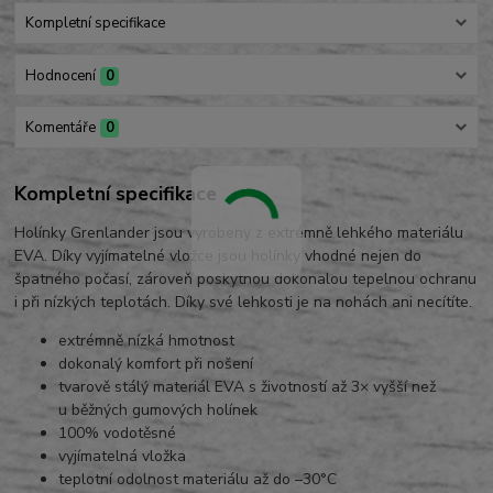
Kompletní specifikace
Hodnocení
0
Komentáře
0
Kompletní specifikace
Holínky Grenlander jsou vyrobeny z extrémně lehkého materiálu
EVA. Díky vyjímatelné vložce jsou holínky vhodné nejen do
špatného počasí, zároveň poskytnou dokonalou tepelnou ochranu
i při nízkých teplotách. Díky své lehkosti je na nohách ani necítíte.
extrémně nízká hmotnost
dokonalý komfort při nošení
tvarově stálý materiál EVA s životností až 3× vyšší než
u běžných gumových holínek
100% vodotěsné
vyjímatelná vložka
teplotní odolnost materiálu až do –30°C