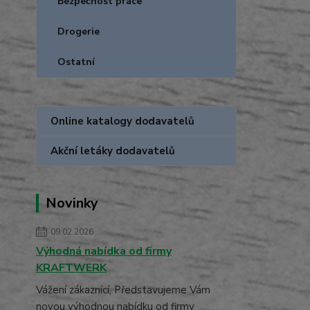
Bezpečnost práce
Drogerie
Ostatní
Online katalogy dodavatelů
Akční letáky dodavatelů
Novinky
09.02.2026
Výhodná nabídka od firmy
KRAFTWERK
Vážení zákaznící, Představujeme Vám
novou výhodnou nabídku od firmy