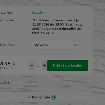
tupnost
skladem
a dodání
Zboží Vám můžeme doručit již
11.08.2026 do 18:00. Stačí, když
zboží objednáte nejpozději do
zítra do 24:00
ikost obuv
8 Kč
/
pár
Přidat do košíku
 Kč
bez DPH
e:
CXS
Komentáře
0