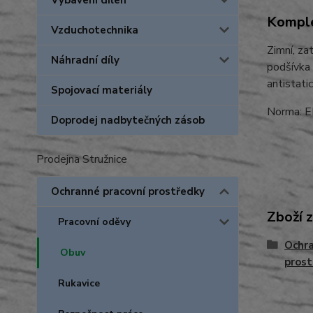
Vybavení dílen
Komple
Vzduchotechnika
Zimní, za
Náhradní díly
podšívka 
antistatic
Spojovací materiály
Norma: 
Doprodej nadbytečných zásob
Prodejna Stružnice
Ochranné pracovní prostředky
Zboží 
Pracovní oděvy
Ochra
Obuv
prost
Rukavice