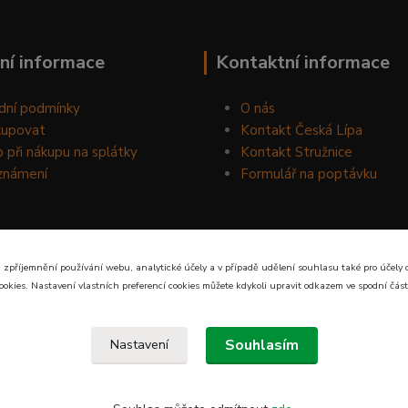
ní informace
Kontaktní informace
dní podmínky
O nás
kupovat
Kontakt Česká Lípa
 při nákupu na splátky
Kontakt Stružnice
známení
Formulář na poptávku
 zpříjemnění používání webu, analytické účely a v případě udělení souhlasu také pro účely 
ookies. Nastavení vlastních preferencí cookies můžete kdykoli upravit odkazem ve spodní část
Souhlasím
Nastavení