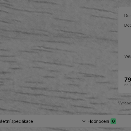
Dos
Dob
Vel
79
660
Výrobc
etní specifikace
Hodnocení
0