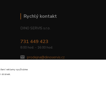
Rychlý kontakt
DINO SERVIS s.r.o.
731 449 423
8.00 hod. - 16.00 hod.
prodejna@dinoservis.cz
cílení reklamy využíváme
i stránek.
Vytvořeno na
Eshop-rychle.cz