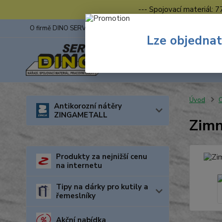
--- Spojovací materiál: 
O firmě DINO SERVIS s.r.o.
ZINGA
Fotogalerie z výstav
Lze objednat
Úvod
O
Antikorozní nátěry
ZINGAMETALL
Zimn
Produkty za nejnižší cenu
na internetu
Tipy na dárky pro kutily a
řemeslníky
Akční nabídka