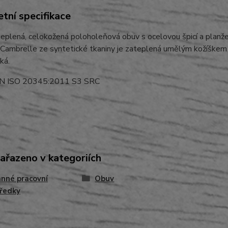
tní specifikace
teplená, celokožená poloholeňová obuv s ocelovou špicí a planže
Cambrelle ze syntetické tkaniny je zateplená umělým kožíškem 
ká.
EN ISO 20345:2011 S3 SRC
zařazeno v kategoriích
nné pracovní
Obuv
ředky