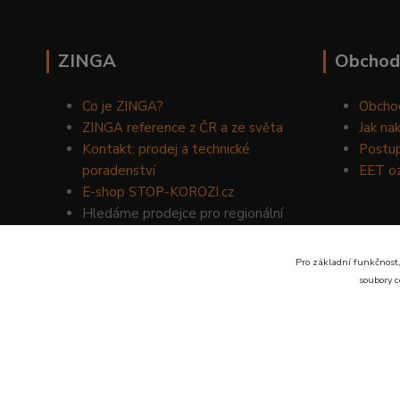
ZINGA
Obchod
Co je ZINGA?
Obcho
ZINGA reference z ČR a ze světa
Jak na
Kontakt: prodej a technické
Postup
poradenství
EET o
E-shop STOP-KOROZI.cz
Hledáme prodejce pro regionální
prodej produktů ZINGA.
Volejte
734 149 007
nebo napište
Pro základní funkčnost,
na email:
zinga@dinoservis.cz
soubory c
Proč nakupovat u nás? Jsme na trhu již od roku 1990.