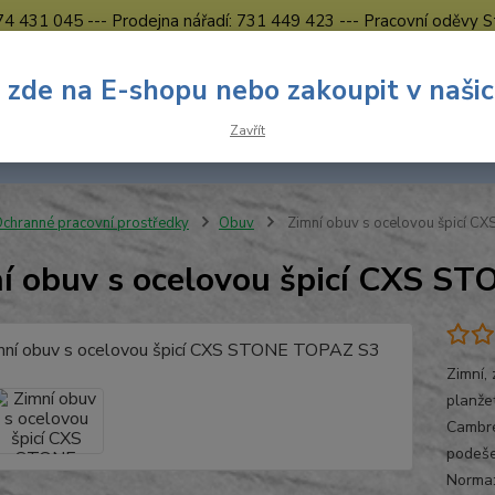
774 431 045 --- Prodejna nářadí: 731 449 423 --- Pracovní oděvy S
Obchodní podmínky
Kontakty Česká Lípa
 zde na E-shopu nebo zakoupit v naši
Nevíte
Hledat
Zavřít
731 
8.00 h
chranné pracovní prostředky
Obuv
Zimní obuv s ocelovou špicí 
í obuv s ocelovou špicí CXS S
Zimní,
planže
Cambre
podeše
Norma