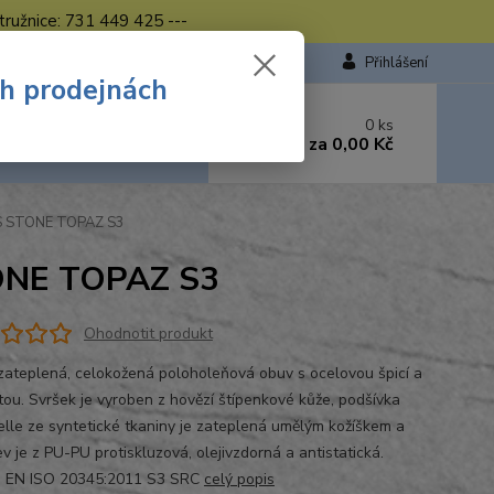
tružnice: 731 449 425 ---
Přihlášení
ch prodejnách
 si rady? Zavolejte.
0
ks
449 423
za
0,00 Kč
od. - 16.00 hod.
CXS STONE TOPAZ S3
TONE TOPAZ S3
Ohodnotit produkt
 zateplená, celokožená poloholeňová obuv s ocelovou špicí a
tou. Svršek je vyroben z hovězí štípenkové kůže, podšívka
lle ze syntetické tkaniny je zateplená umělým kožíškem a
v je z PU-PU protiskluzová, olejivzdorná a antistatická.
: EN ISO 20345:2011 S3 SRC
celý popis