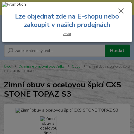
--- Spojovací materiál: 774 431 045 --- Prodejna nářadí: 731 449 423 --
- Pracovní oděvy Stružnice: 731 449 425 ---
Lze objednat zde na E-shopu nebo
0
ks
731 449 423
zakoupit v našich prodejnách
za
0,00 Kč
8.00 hod. - 16.00 hod.
Zavřít
Menu
Hledat
Úvod
Ochranné pracovní prostředky
Obuv
Zimní obuv s ocelovou špicí
CXS STONE TOPAZ S3
Zimní obuv s ocelovou špicí CXS
STONE TOPAZ S3