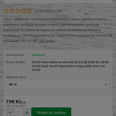
Ohodnotit produkt
Zimní, zateplená, celokožená poloholeňová obuv s ocelovou špicí a
planžetou. Svršek je vyroben z hovězí štípenkové kůže, podšívka
Cambrelle ze syntetické tkaniny je zateplená umělým kožíškem a
podešev je z PU-PU protiskluzová, olejivzdorná a antistatická. Norma: EN
ISO 20345:2011 S3 SRC
celý popis
Dostupnost
Skladem
Doba dodání
Zboží Vám můžeme doručit již 12.08.2026 do 18:00.
Stačí, když zboží objednáte nejpozději dnes do
24:00
Velikost obuv
798 Kč
/
pár
660 Kč
bez DPH
Přidat do košíku