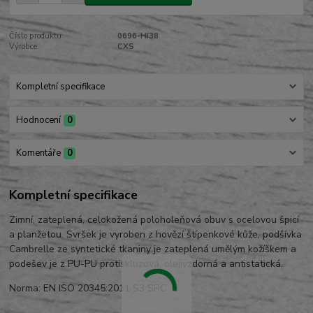
Číslo produktu:
0696-HI38
Výrobce:
CXS
Kompletní specifikace
Hodnocení
0
Komentáře
0
Kompletní specifikace
Zimní, zateplená, celokožená poloholeňová obuv s ocelovou špicí
a planžetou. Svršek je vyroben z hovězí štípenkové kůže, podšívka
Cambrelle ze syntetické tkaniny je zateplená umělým kožíškem a
podešev je z PU-PU protiskluzová, olejivzdorná a antistatická.
Norma: EN ISO 20345:2011 S3 SRC